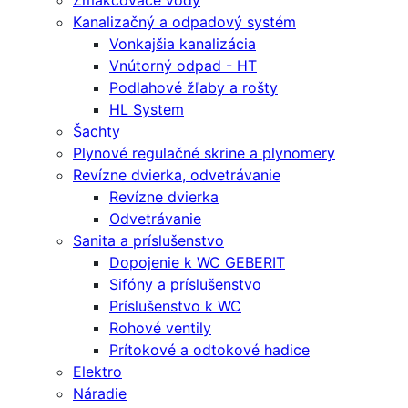
Zmäkčovače vody
Kanalizačný a odpadový systém
Vonkajšia kanalizácia
Vnútorný odpad - HT
Podlahové žľaby a rošty
HL System
Šachty
Plynové regulačné skrine a plynomery
Revízne dvierka, odvetrávanie
Revízne dvierka
Odvetrávanie
Sanita a príslušenstvo
Dopojenie k WC GEBERIT
Sifóny a príslušenstvo
Príslušenstvo k WC
Rohové ventily
Prítokové a odtokové hadice
Elektro
Náradie