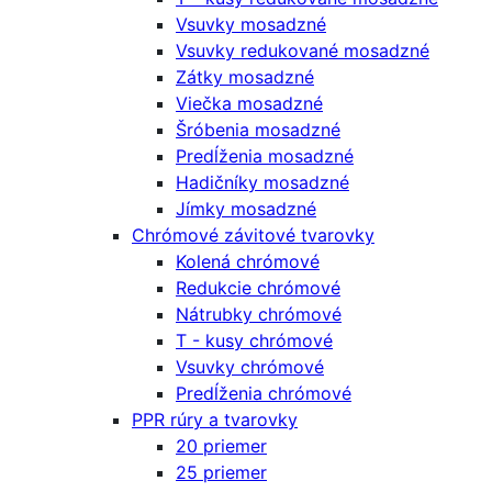
Vsuvky mosadzné
Vsuvky redukované mosadzné
Zátky mosadzné
Viečka mosadzné
Šróbenia mosadzné
Predĺženia mosadzné
Hadičníky mosadzné
Jímky mosadzné
Chrómové závitové tvarovky
Kolená chrómové
Redukcie chrómové
Nátrubky chrómové
T - kusy chrómové
Vsuvky chrómové
Predĺženia chrómové
PPR rúry a tvarovky
20 priemer
25 priemer