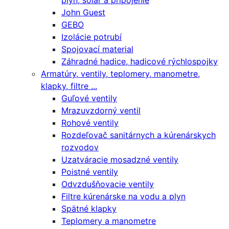
plyn, solár a pripojenie
John Guest
GEBO
Izolácie potrubí
Spojovací material
Záhradné hadice, hadicové rýchlospojky
Armatúry, ventily, teplomery, manometre,
klapky, filtre ...
Guľové ventily
Mrazuvzdorný ventil
Rohové ventily
Rozdeľovač sanitárnych a kúrenárskych
rozvodov
Uzatváracie mosadzné ventily
Poistné ventily
Odvzdušňovacie ventily
Filtre kúrenárske na vodu a plyn
Spätné klapky
Teplomery a manometre