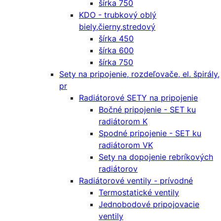
šírka 750
KDO - trubkový oblý
biely,čierny,stredový
šírka 450
šírka 600
šírka 750
Sety na pripojenie, rozdeľovače, el. špirály,
pr
Radiátorové SETY na pripojenie
Bočné pripojenie - SET ku
radiátorom K
Spodné pripojenie - SET ku
radiátorom VK
Sety na dopojenie rebríkových
radiátorov
Radiátorové ventily - prívodné
Termostatické ventily
Jednobodové pripojovacie
ventily