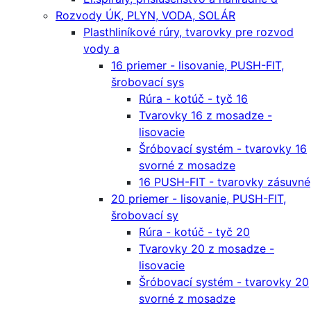
Rozvody ÚK, PLYN, VODA, SOLÁR
Plasthliníkové rúry, tvarovky pre rozvod
vody a
16 priemer - lisovanie, PUSH-FIT,
šrobovací sys
Rúra - kotúč - tyč 16
Tvarovky 16 z mosadze -
lisovacie
Šróbovací systém - tvarovky 16
svorné z mosadze
16 PUSH-FIT - tvarovky zásuvné
20 priemer - lisovanie, PUSH-FIT,
šrobovací sy
Rúra - kotúč - tyč 20
Tvarovky 20 z mosadze -
lisovacie
Šróbovací systém - tvarovky 20
svorné z mosadze