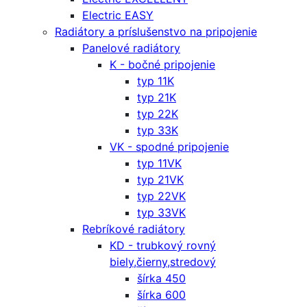
Electric EASY
Radiátory a príslušenstvo na pripojenie
Panelové radiátory
K - bočné pripojenie
typ 11K
typ 21K
typ 22K
typ 33K
VK - spodné pripojenie
typ 11VK
typ 21VK
typ 22VK
typ 33VK
Rebríkové radiátory
KD - trubkový rovný
biely,čierny,stredový
šírka 450
šírka 600