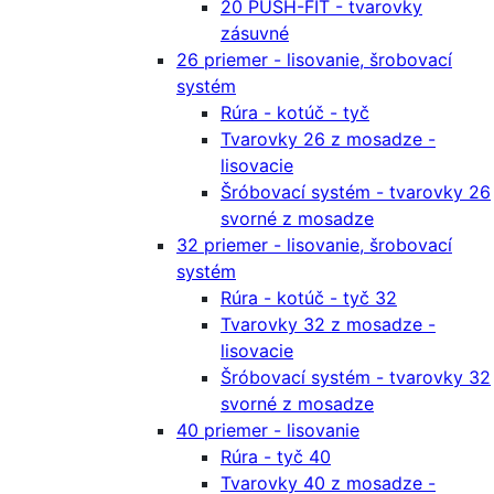
20 PUSH-FIT - tvarovky
zásuvné
26 priemer - lisovanie, šrobovací
systém
Rúra - kotúč - tyč
Tvarovky 26 z mosadze -
lisovacie
Šróbovací systém - tvarovky 26
svorné z mosadze
32 priemer - lisovanie, šrobovací
systém
Rúra - kotúč - tyč 32
Tvarovky 32 z mosadze -
lisovacie
Šróbovací systém - tvarovky 32
svorné z mosadze
40 priemer - lisovanie
Rúra - tyč 40
Tvarovky 40 z mosadze -