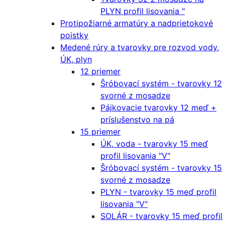
PLYN profil lisovania "
Protipožiarné armatúry a nadprietokové
poistky
Medené rúry a tvarovky pre rozvod vody,
ÚK, plyn
12 priemer
Šróbovací systém - tvarovky 12
svorné z mosadze
Pájkovacie tvarovky 12 meď +
príslušenstvo na pá
15 priemer
ÚK, voda - tvarovky 15 meď
profil lisovania "V"
Šróbovací systém - tvarovky 15
svorné z mosadze
PLYN - tvarovky 15 meď profil
lisovania "V"
SOLÁR - tvarovky 15 meď profil