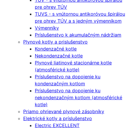
TUV - s vnútornou antikoróvou špirálou
pre ohrev TÚV
TUVS - s vnútornou antikoróvou špirálou
pre ohrev TÚV a s jedným výmenníkom
Výmenníky
Príslušenstvo k akumulačným nádržiam
Plynové kotly a prislušenstvo
Kondenzačné kotle
Nekondenzačné kotle
Plynové liatinové stacionárne kotle
(atmosférické kotle)
Príslušenstvo na dopojenie ku
kondenzačným kotlom
Príslušenstvo na dopojenie ku
nekondenzačným kotlom (atmosférické
kotle)
Priamo ohrievané plynové zásobníky
Elektrické kotly a príslušenstvo
Electric EXCELLENT