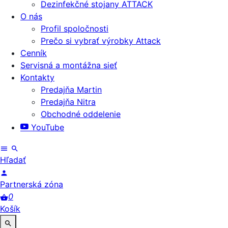
Dezinfekčné stojany ATTACK
O nás
Profil spoločnosti
Prečo si vybrať výrobky Attack
Cenník
Servisná a montážna sieť
Kontakty
Predajňa Martin
Predajňa Nitra
Obchodné oddelenie
YouTube
Hľadať
Partnerská zóna
0
Košík