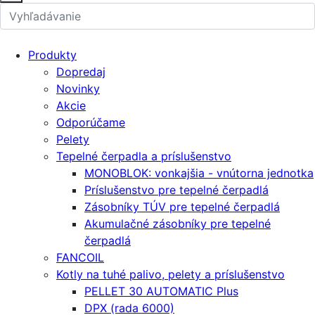
Produkty
Dopredaj
Novinky
Akcie
Odporúčame
Pelety
Tepelné čerpadla a príslušenstvo
MONOBLOK: vonkajšia - vnútorna jednotka
Príslušenstvo pre tepelné čerpadlá
Zásobníky TÚV pre tepelné čerpadlá
Akumulačné zásobníky pre tepelné
čerpadlá
FANCOIL
Kotly na tuhé palivo, pelety a príslušenstvo
PELLET 30 AUTOMATIC Plus
DPX (rada 6000)