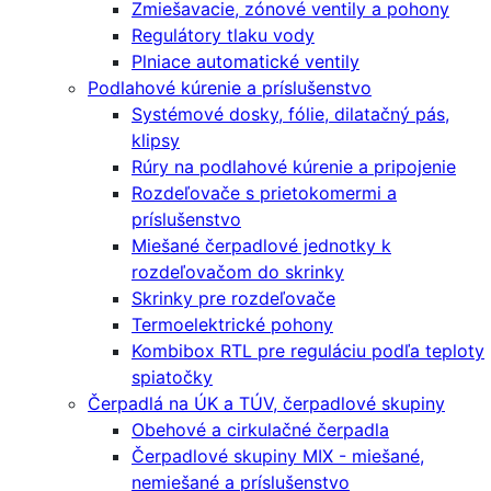
Zmiešavacie, zónové ventily a pohony
Regulátory tlaku vody
Plniace automatické ventily
Podlahové kúrenie a príslušenstvo
Systémové dosky, fólie, dilatačný pás,
klipsy
Rúry na podlahové kúrenie a pripojenie
Rozdeľovače s prietokomermi a
príslušenstvo
Miešané čerpadlové jednotky k
rozdeľovačom do skrinky
Skrinky pre rozdeľovače
Termoelektrické pohony
Kombibox RTL pre reguláciu podľa teploty
spiatočky
Čerpadlá na ÚK a TÚV, čerpadlové skupiny
Obehové a cirkulačné čerpadla
Čerpadlové skupiny MIX - miešané,
nemiešané a príslušenstvo