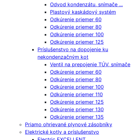
Odvod kondenzátu, snímače ...
Plastový kaskádový systém
Odkúrenie priemer 60
Odkúrenie priemer 80
Odkúrenie priemer 100
Odkúrenie priemer 125
Príslušenstvo na dopojenie ku
nekondenzačným kot
Ventil na prepojenie TÚV, snímače
Odkúrenie priemer 60
Odkúrenie priemer 80
Odkúrenie priemer 100
Odkúrenie priemer 110
Odkúrenie priemer 125
Odkúrenie priemer 130
Odkúrenie priemer 135
Priamo ohrievané plynové zásobníky
Elektrické kotly a príslušenstvo
Electric EXCELLENT