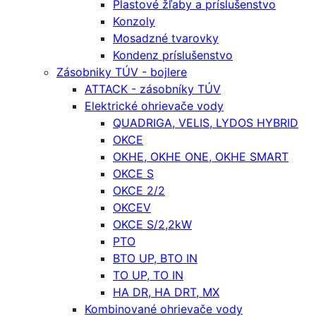
Plastové žľaby a príslušenstvo
Konzoly
Mosadzné tvarovky
Kondenz príslušenstvo
Zásobniky TÚV - bojlere
ATTACK - zásobníky TÚV
Elektrické ohrievače vody
QUADRIGA, VELIS, LYDOS HYBRID
OKCE
OKHE, OKHE ONE, OKHE SMART
OKCE S
OKCE 2/2
OKCEV
OKCE S/2,2kW
PTO
BTO UP, BTO IN
TO UP, TO IN
HA DR, HA DRT, MX
Kombinované ohrievače vody