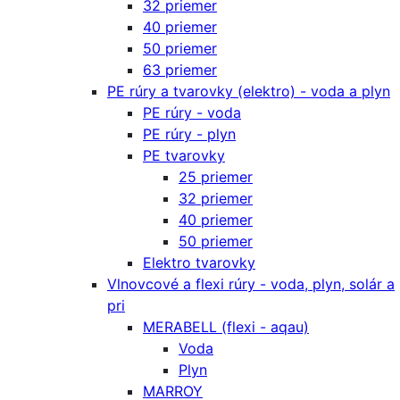
32 priemer
40 priemer
50 priemer
63 priemer
PE rúry a tvarovky (elektro) - voda a plyn
PE rúry - voda
PE rúry - plyn
PE tvarovky
25 priemer
32 priemer
40 priemer
50 priemer
Elektro tvarovky
Vlnovcové a flexi rúry - voda, plyn, solár a
pri
MERABELL (flexi - aqau)
Voda
Plyn
MARROY