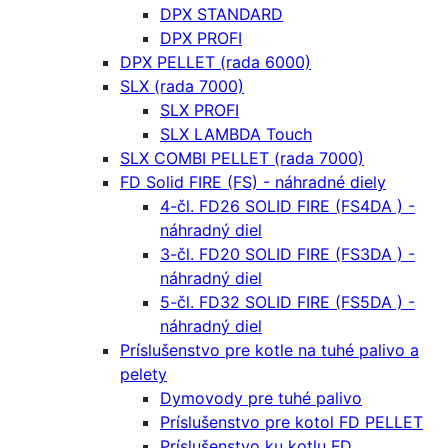
DPX STANDARD
DPX PROFI
DPX PELLET (rada 6000)
SLX (rada 7000)
SLX PROFI
SLX LAMBDA Touch
SLX COMBI PELLET (rada 7000)
FD Solid FIRE (FS) - náhradné diely
4-čl. FD26 SOLID FIRE (FS4DA ) -
náhradný diel
3-čl. FD20 SOLID FIRE (FS3DA ) -
náhradný diel
5-čl. FD32 SOLID FIRE (FS5DA ) -
náhradný diel
Príslušenstvo pre kotle na tuhé palivo a
pelety
Dymovody pre tuhé palivo
Príslušenstvo pre kotol FD PELLET
Príslušenstvo ku kotlu FD