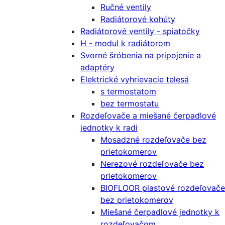
Ručné ventily
Radiátorové kohúty
Radiátorové ventily - spiatočky
H - modul k radiátorom
Svorné šróbenia na pripojenie a
adaptéry
Elektrické vyhrievacie telesá
s termostatom
bez termostatu
Rozdeľovače a miešané čerpadlové
jednotky k radi
Mosadzné rozdeľovače bez
prietokomerov
Nerezové rozdeľovače bez
prietokomerov
BIOFLOOR plastové rozdeľovače
bez prietokomerov
Miešané čerpadlové jednotky k
rozdeľovačom