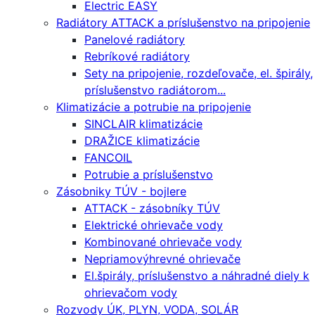
Electric EASY
Radiátory ATTACK a príslušenstvo na pripojenie
Panelové radiátory
Rebríkové radiátory
Sety na pripojenie, rozdeľovače, el. špirály,
príslušenstvo radiátorom...
Klimatizácie a potrubie na pripojenie
SINCLAIR klimatizácie
DRAŽICE klimatizácie
FANCOIL
Potrubie a príslušenstvo
Zásobniky TÚV - bojlere
ATTACK - zásobníky TÚV
Elektrické ohrievače vody
Kombinované ohrievače vody
Nepriamovýhrevné ohrievače
El.špirály, príslušenstvo a náhradné diely k
ohrievačom vody
Rozvody ÚK, PLYN, VODA, SOLÁR