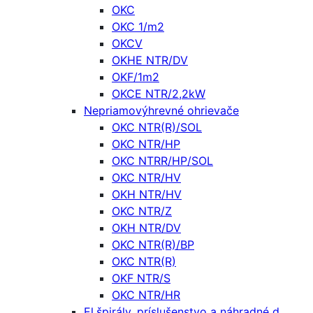
OKC
OKC 1/m2
OKCV
OKHE NTR/DV
OKF/1m2
OKCE NTR/2,2kW
Nepriamovýhrevné ohrievače
OKC NTR(R)/SOL
OKC NTR/HP
OKC NTRR/HP/SOL
OKC NTR/HV
OKH NTR/HV
OKC NTR/Z
OKH NTR/DV
OKC NTR(R)/BP
OKC NTR(R)
OKF NTR/S
OKC NTR/HR
El.špirály, príslušenstvo a náhradné d