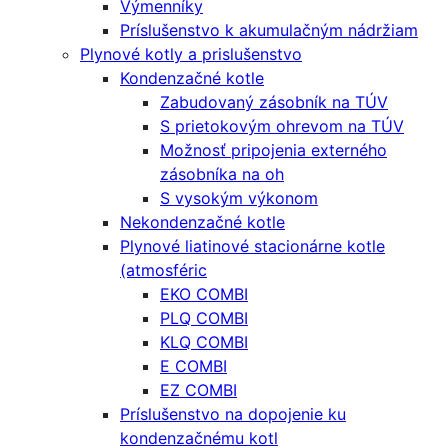
Výmenníky
Príslušenstvo k akumulačným nádržiam
Plynové kotly a prislušenstvo
Kondenzačné kotle
Zabudovaný zásobník na TÚV
S prietokovým ohrevom na TÚV
Možnosť pripojenia externého
zásobníka na oh
S vysokým výkonom
Nekondenzačné kotle
Plynové liatinové stacionárne kotle
(atmosféric
EKO COMBI
PLQ COMBI
KLQ COMBI
E COMBI
EZ COMBI
Príslušenstvo na dopojenie ku
kondenzačnému kotl