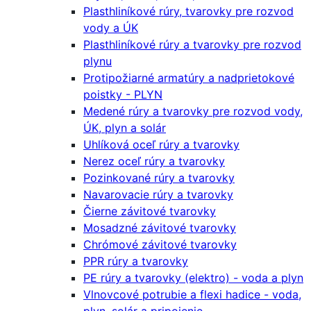
Plasthliníkové rúry, tvarovky pre rozvod
vody a ÚK
Plasthliníkové rúry a tvarovky pre rozvod
plynu
Protipožiarné armatúry a nadprietokové
poistky - PLYN
Medené rúry a tvarovky pre rozvod vody,
ÚK, plyn a solár
Uhlíková oceľ rúry a tvarovky
Nerez oceľ rúry a tvarovky
Pozinkované rúry a tvarovky
Navarovacie rúry a tvarovky
Čierne závitové tvarovky
Mosadzné závitové tvarovky
Chrómové závitové tvarovky
PPR rúry a tvarovky
PE rúry a tvarovky (elektro) - voda a plyn
Vlnovcové potrubie a flexi hadice - voda,