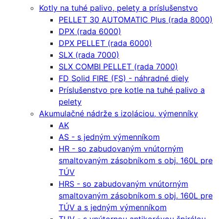
Kotly na tuhé palivo, pelety a príslušenstvo
PELLET 30 AUTOMATIC Plus (rada 8000)
DPX (rada 6000)
DPX PELLET (rada 6000)
SLX (rada 7000)
SLX COMBI PELLET (rada 7000)
FD Solid FIRE (FS) - náhradné diely
Príslušenstvo pre kotle na tuhé palivo a
pelety
Akumulačné nádrže s izoláciou, výmenníky
AK
AS - s jedným výmenníkom
HR - so zabudovaným vnútorným
smaltovaným zásobníkom s obj. 160L pre
TÚV
HRS - so zabudovaným vnútorným
smaltovaným zásobníkom s obj. 160L pre
TÚV a s jedným výmenníkom