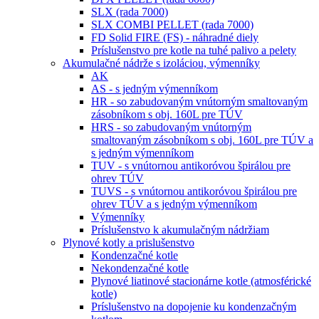
SLX (rada 7000)
SLX COMBI PELLET (rada 7000)
FD Solid FIRE (FS) - náhradné diely
Príslušenstvo pre kotle na tuhé palivo a pelety
Akumulačné nádrže s izoláciou, výmenníky
AK
AS - s jedným výmenníkom
HR - so zabudovaným vnútorným smaltovaným
zásobníkom s obj. 160L pre TÚV
HRS - so zabudovaným vnútorným
smaltovaným zásobníkom s obj. 160L pre TÚV a
s jedným výmenníkom
TUV - s vnútornou antikoróvou špirálou pre
ohrev TÚV
TUVS - s vnútornou antikoróvou špirálou pre
ohrev TÚV a s jedným výmenníkom
Výmenníky
Príslušenstvo k akumulačným nádržiam
Plynové kotly a prislušenstvo
Kondenzačné kotle
Nekondenzačné kotle
Plynové liatinové stacionárne kotle (atmosférické
kotle)
Príslušenstvo na dopojenie ku kondenzačným