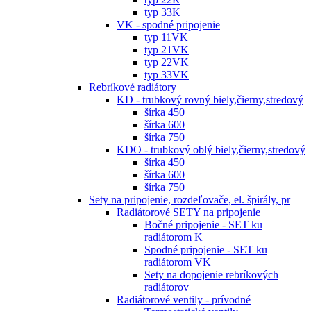
typ 33K
VK - spodné pripojenie
typ 11VK
typ 21VK
typ 22VK
typ 33VK
Rebríkové radiátory
KD - trubkový rovný biely,čierny,stredový
šírka 450
šírka 600
šírka 750
KDO - trubkový oblý biely,čierny,stredový
šírka 450
šírka 600
šírka 750
Sety na pripojenie, rozdeľovače, el. špirály, pr
Radiátorové SETY na pripojenie
Bočné pripojenie - SET ku
radiátorom K
Spodné pripojenie - SET ku
radiátorom VK
Sety na dopojenie rebríkových
radiátorov
Radiátorové ventily - prívodné