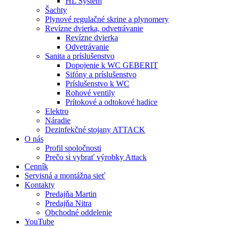
HL System
Šachty
Plynové regulačné skrine a plynomery
Revízne dvierka, odvetrávanie
Revízne dvierka
Odvetrávanie
Sanita a príslušenstvo
Dopojenie k WC GEBERIT
Sifóny a príslušenstvo
Príslušenstvo k WC
Rohové ventily
Prítokové a odtokové hadice
Elektro
Náradie
Dezinfekčné stojany ATTACK
O nás
Profil spoločnosti
Prečo si vybrať výrobky Attack
Cenník
Servisná a montážna sieť
Kontakty
Predajňa Martin
Predajňa Nitra
Obchodné oddelenie
YouTube