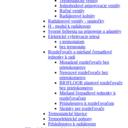
Termostatické ventily
Jednobodové pripojovacie ventily
Ručné ventily
Radiátorové kohúty
Radiátorové ventily - spiatočky
H - modul k radiátorom
Svorné šróbenia na pripojenie a adaptéry
Elektrické vyhrievacie telesá
s termostatom
bez termostatu
Rozdeľovače a miešané čerpadlové
jednotky k radi
Mosadzné rozdeľovače bez
prietokomerov
Nerezové rozdeľovače bez
prietokomerov
BIOFLOOR plastové rozdeľovače
bez prietokomerov
Miešané čerpadlové jednotky k
rozdeľovačom
Príslušenstvo k rozdeľovačom
Skrinky pre rozdeľovače
Termostatické hlavice
Termoelektrické pohony
Príslušenstvo k radiátorom