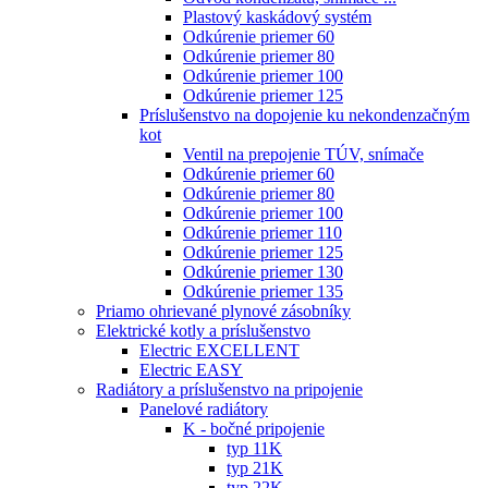
Plastový kaskádový systém
Odkúrenie priemer 60
Odkúrenie priemer 80
Odkúrenie priemer 100
Odkúrenie priemer 125
Príslušenstvo na dopojenie ku nekondenzačným
kot
Ventil na prepojenie TÚV, snímače
Odkúrenie priemer 60
Odkúrenie priemer 80
Odkúrenie priemer 100
Odkúrenie priemer 110
Odkúrenie priemer 125
Odkúrenie priemer 130
Odkúrenie priemer 135
Priamo ohrievané plynové zásobníky
Elektrické kotly a príslušenstvo
Electric EXCELLENT
Electric EASY
Radiátory a príslušenstvo na pripojenie
Panelové radiátory
K - bočné pripojenie
typ 11K
typ 21K
typ 22K