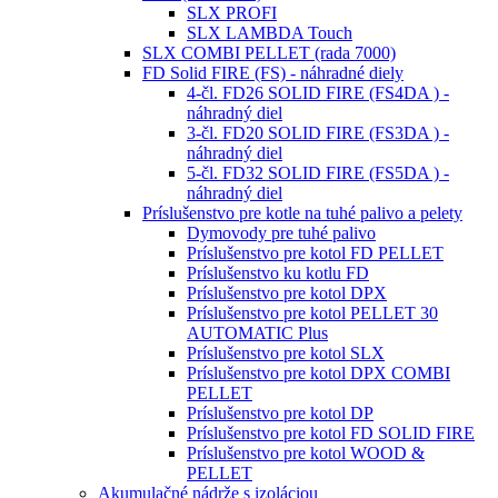
SLX PROFI
SLX LAMBDA Touch
SLX COMBI PELLET (rada 7000)
FD Solid FIRE (FS) - náhradné diely
4-čl. FD26 SOLID FIRE (FS4DA ) -
náhradný diel
3-čl. FD20 SOLID FIRE (FS3DA ) -
náhradný diel
5-čl. FD32 SOLID FIRE (FS5DA ) -
náhradný diel
Príslušenstvo pre kotle na tuhé palivo a pelety
Dymovody pre tuhé palivo
Príslušenstvo pre kotol FD PELLET
Príslušenstvo ku kotlu FD
Príslušenstvo pre kotol DPX
Príslušenstvo pre kotol PELLET 30
AUTOMATIC Plus
Príslušenstvo pre kotol SLX
Príslušenstvo pre kotol DPX COMBI
PELLET
Príslušenstvo pre kotol DP
Príslušenstvo pre kotol FD SOLID FIRE
Príslušenstvo pre kotol WOOD &
PELLET
Akumulačné nádrže s izoláciou