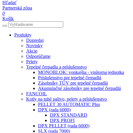
Hľadať
Partnerská zóna
0
Košík
Produkty
Dopredaj
Novinky
Akcie
Odporúčame
Pelety
Tepelné čerpadla a príslušenstvo
MONOBLOK: vonkajšia - vnútorna jednotka
Príslušenstvo pre tepelné čerpadlá
Zásobníky TÚV pre tepelné čerpadlá
Akumulačné zásobníky pre tepelné čerpadlá
FANCOIL
Kotly na tuhé palivo, pelety a príslušenstvo
PELLET 30 AUTOMATIC Plus
DPX (rada 6000)
DPX STANDARD
DPX PROFI
DPX PELLET (rada 6000)
SLX (rada 7000)