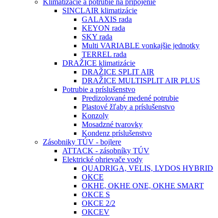
Klimatizácie a potrubie na pripojenie
SINCLAIR klimatizácie
GALAXIS rada
KEYON rada
SKY rada
Multi VARIABLE vonkajšie jednotky
TERREL rada
DRAŽICE klimatizácie
DRAŽICE SPLIT AIR
DRAŽICE MULTISPLIT AIR PLUS
Potrubie a príslušenstvo
Predizolované medené potrubie
Plastové žľaby a príslušenstvo
Konzoly
Mosadzné tvarovky
Kondenz príslušenstvo
Zásobniky TÚV - bojlere
ATTACK - zásobníky TÚV
Elektrické ohrievače vody
QUADRIGA, VELIS, LYDOS HYBRID
OKCE
OKHE, OKHE ONE, OKHE SMART
OKCE S
OKCE 2/2
OKCEV