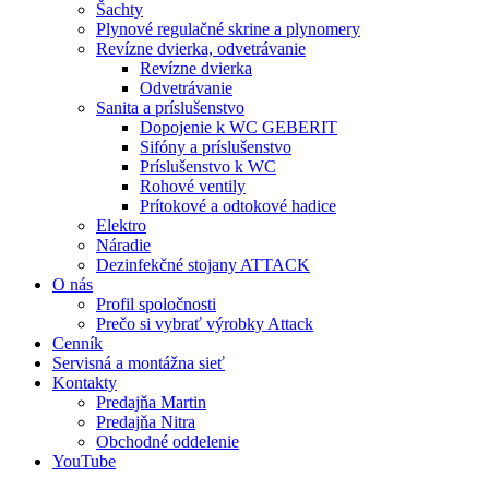
Šachty
Plynové regulačné skrine a plynomery
Revízne dvierka, odvetrávanie
Revízne dvierka
Odvetrávanie
Sanita a príslušenstvo
Dopojenie k WC GEBERIT
Sifóny a príslušenstvo
Príslušenstvo k WC
Rohové ventily
Prítokové a odtokové hadice
Elektro
Náradie
Dezinfekčné stojany ATTACK
O nás
Profil spoločnosti
Prečo si vybrať výrobky Attack
Cenník
Servisná a montážna sieť
Kontakty
Predajňa Martin
Predajňa Nitra
Obchodné oddelenie
YouTube