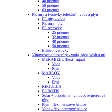
40 priemer
50 priemer
63 priemer
PE rúry a tvarovky (elektro) - voda a plyn
PE rúry - voda
PE rúry - plyn
PE tvarovky
25 priemer
32 priemer
40 priemer
50 priemer
Elektro tvarovky
Vlnovcové a flexi rúry - voda, plyn, solár a pri
MERABELL (flexi - aqau)
Voda
Plyn
MARROY
Voda
Plyn
REGULUS
EUROTIS
Solár + pripojenie - vlnovcové nerezové
rúry
Plyn - flexi nerezové hadice
Voda - flexi nerezové hadice