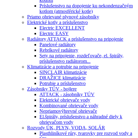
kotlom
Príslušenstvo na dopojenie ku nekondenzačným
kotlom (atmosférické kotle)
Priamo ohrievané plynové zásobníky
Elektrické kotly a príslušenstvo
Electric EXCELLENT
Electric EASY
Radiátory ATTACK a príslušenstvo na pripojenie
Panelové radiátory
Rebríkové radiátory
Sety na pripojenie, rozdeľovače, el. špirály,
príslušenstvo radiátorom...
Klimatizácie a potrubie na pripojenie
SINCLAIR klimatizácie
DRAŽICE klimatizácie
Potrubie a príslušenstvo
Zásobniky TÚV - bojlere
ATTACK - zásobníky TÚV
Elektrické ohrievače vody
Kombinované ohrievače vody
Nepriamovýhrevné ohrievače
El.špirály, príslušenstvo a náhradné diely k
ohrievačom vody
Rozvody ÚK, PLYN, VODA, SOLÁR
Plasthliníkové rúry, tvarovky pre rozvod vody a