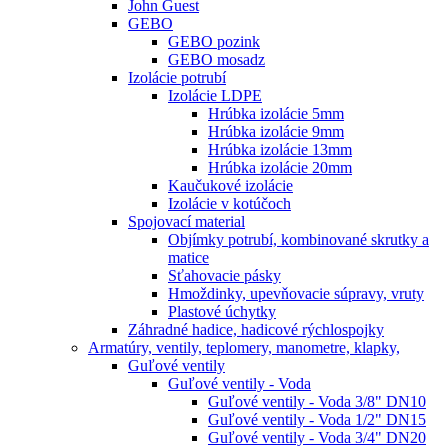
John Guest
GEBO
GEBO pozink
GEBO mosadz
Izolácie potrubí
Izolácie LDPE
Hrúbka izolácie 5mm
Hrúbka izolácie 9mm
Hrúbka izolácie 13mm
Hrúbka izolácie 20mm
Kaučukové izolácie
Izolácie v kotúčoch
Spojovací material
Objímky potrubí, kombinované skrutky a
matice
Sťahovacie pásky
Hmoždinky, upevňovacie súpravy, vruty
Plastové úchytky
Záhradné hadice, hadicové rýchlospojky
Armatúry, ventily, teplomery, manometre, klapky,
Guľové ventily
Guľové ventily - Voda
Guľové ventily - Voda 3/8" DN10
Guľové ventily - Voda 1/2" DN15
Guľové ventily - Voda 3/4" DN20