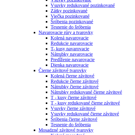
Vsuvky redukované pozinkované
Zátky pozinkované
Viečka pozinkované
Šróbenia pozinkované
Tesnenie do šróbenia
Navarovacie rúry a tvarovky
Kolená navarovacie
Redukcie navarovacie
T- kusy navarovacie
Nátrubky navarovacie
Predĺženie navarovacie
Dienka navarovacie
Čierne závitové tvarovky
Kolená čierne závitové
Redukcie čierne závitové
Nátrubky čierne závitové
Nátrubky redukované čierne závitové
T - kusy čierne závitové
T - kusy redukované čierne závitové
Vsuvky čierne závitové
Vsuvky redukované čierne závitové
Šróbenia čierne závitové
Tesnenie do šróbenia
Mosadzné závitové tvarovky