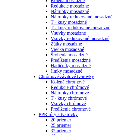
Kolená mosadzné
Redukcie mosadzné
Nátrubky mosadzné
Nátrubky redukované mosadzné
T - kusy mosadzné
T - kusy redukované mosadzné
Vsuvky mosadzné
Vsuvky redukované mosadzné
Zátky mosadzné
Viečka mosadzné
Šróbenia mosadzné
Predĺženia mosadzné
Hadičníky mosadzné
Jímky mosadzné
Chrómové závitové tvarovky
Kolená chrómové
Redukcie chrómové
Nátrubky chrómové
T - kusy chrómové
Vsuvky chrómové
Predĺženia chrómové
PPR rúry a tvarovky
20 priemer
25 priemer
32 priemer