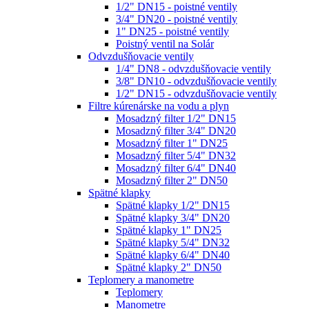
1/2" DN15 - poistné ventily
3/4" DN20 - poistné ventily
1" DN25 - poistné ventily
Poistný ventil na Solár
Odvzdušňovacie ventily
1/4" DN8 - odvzdušňovacie ventily
3/8" DN10 - odvzdušňovacie ventily
1/2" DN15 - odvzdušňovacie ventily
Filtre kúrenárske na vodu a plyn
Mosadzný filter 1/2" DN15
Mosadzný filter 3/4" DN20
Mosadzný filter 1" DN25
Mosadzný filter 5/4" DN32
Mosadzný filter 6/4" DN40
Mosadzný filter 2" DN50
Spätné klapky
Spätné klapky 1/2" DN15
Spätné klapky 3/4" DN20
Spätné klapky 1" DN25
Spätné klapky 5/4" DN32
Spätné klapky 6/4" DN40
Spätné klapky 2" DN50
Teplomery a manometre
Teplomery
Manometre