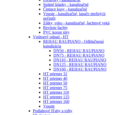
Spätné klapky - kanalizačné
Čistiace kusy - kanalizačné
Vpuste - kanalizačné, lapače strešných
nečistôt
Zátky, veko - kanalizačné, šachtové veká
Revízne šachty
PVC korug rúry
Vnútorný odpad - HT
REHAU RAUPIANO - Odhlučnená
kanalizácia
DN50 - REHAU RAUPIANO
DN75 - REHAU RAUPIANO
DN110 - REHAU RAUPIANO
DN125 - REHAU RAUPIANO
DN160 - REHAU RAUPIANO
HT priemer 32
HT priemer 40
HT priemer 50
HT priemer 75
HT priemer 110
HT priemer 125
HT priemer 160
Vpuste
Podlahové žľaby a rošty