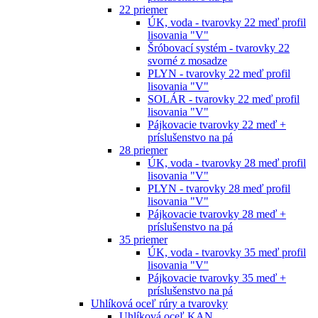
22 priemer
ÚK, voda - tvarovky 22 meď profil
lisovania "V"
Šróbovací systém - tvarovky 22
svorné z mosadze
PLYN - tvarovky 22 meď profil
lisovania "V"
SOLÁR - tvarovky 22 meď profil
lisovania "V"
Pájkovacie tvarovky 22 meď +
príslušenstvo na pá
28 priemer
ÚK, voda - tvarovky 28 meď profil
lisovania "V"
PLYN - tvarovky 28 meď profil
lisovania "V"
Pájkovacie tvarovky 28 meď +
príslušenstvo na pá
35 priemer
ÚK, voda - tvarovky 35 meď profil
lisovania "V"
Pájkovacie tvarovky 35 meď +
príslušenstvo na pá
Uhlíková oceľ rúry a tvarovky
Uhlíková oceľ KAN