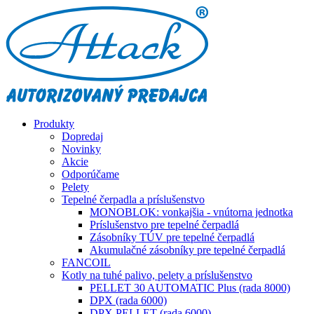
Produkty
Dopredaj
Novinky
Akcie
Odporúčame
Pelety
Tepelné čerpadla a príslušenstvo
MONOBLOK: vonkajšia - vnútorna jednotka
Príslušenstvo pre tepelné čerpadlá
Zásobníky TÚV pre tepelné čerpadlá
Akumulačné zásobníky pre tepelné čerpadlá
FANCOIL
Kotly na tuhé palivo, pelety a príslušenstvo
PELLET 30 AUTOMATIC Plus (rada 8000)
DPX (rada 6000)
DPX PELLET (rada 6000)