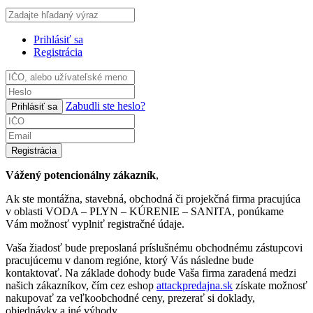
Prihlásiť sa
Registrácia
Zabudli ste heslo?
Prihlásiť sa
Registrácia
Vážený potencionálny zákazník
,
Ak ste montážna, stavebná, obchodná či projekčná firma pracujúca
v oblasti VODA – PLYN – KÚRENIE – SANITA, ponúkame
Vám možnosť vyplniť registračné údaje.
Vaša žiadosť bude preposlaná príslušnému obchodnému zástupcovi
pracujúcemu v danom regióne, ktorý Vás následne bude
kontaktovať. Na základe dohody bude Vaša firma zaradená medzi
našich zákazníkov, čím cez eshop
attackpredajna.sk
získate možnosť
nakupovať za veľkoobchodné ceny, prezerať si doklady,
objednávky a iné výhody.