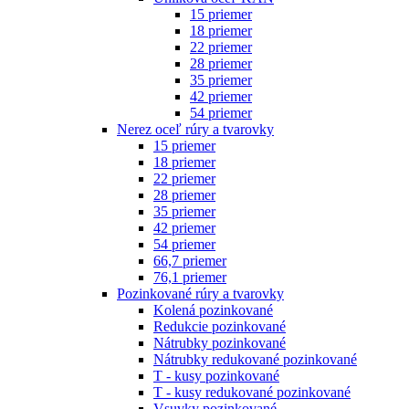
15 priemer
18 priemer
22 priemer
28 priemer
35 priemer
42 priemer
54 priemer
Nerez oceľ rúry a tvarovky
15 priemer
18 priemer
22 priemer
28 priemer
35 priemer
42 priemer
54 priemer
66,7 priemer
76,1 priemer
Pozinkované rúry a tvarovky
Kolená pozinkované
Redukcie pozinkované
Nátrubky pozinkované
Nátrubky redukované pozinkované
T - kusy pozinkované
T - kusy redukované pozinkované
Vsuvky pozinkované