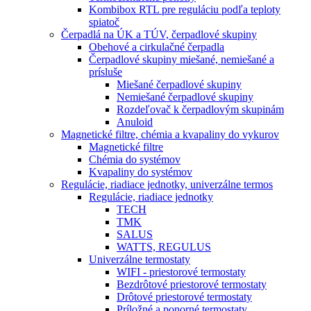
Kombibox RTL pre reguláciu podľa teploty
spiatoč
Čerpadlá na ÚK a TÚV, čerpadlové skupiny
Obehové a cirkulačné čerpadla
Čerpadlové skupiny miešané, nemiešané a
prísluše
Miešané čerpadlové skupiny
Nemiešané čerpadlové skupiny
Rozdeľovač k čerpadlovým skupinám
Anuloid
Magnetické filtre, chémia a kvapaliny do vykurov
Magnetické filtre
Chémia do systémov
Kvapaliny do systémov
Regulácie, riadiace jednotky, univerzálne termos
Regulácie, riadiace jednotky
TECH
TMK
SALUS
WATTS, REGULUS
Univerzálne termostaty
WIFI - priestorové termostaty
Bezdrôtové priestorové termostaty
Drôtové priestorové termostaty
Príložné a ponorné termostaty