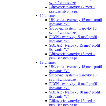
svorné z mosadze
Pájkovacie tvarovky 12 meď +
príslušenstvo na pá
15 priemer
ÚK, voda - tvarovky 15 meď profil
lisovania "V"
Šróbovací systém - tvarovky 15
svorné z mosadze
PLYN - tvarovky 15 meď profil
lisovania "V"
SOLÁR - tvarovky 15 meď profil
lisovania "V"
Pájkovacie tvarovky 15 meď +
príslušenstvo na pá
18 priemer
ÚK, voda - tvarovky 18 meď profil
lisovania "V"
Šróbovací systém - tvarovky 18
svorné z mosadze
PLYN - tvarovky 18 meď profil
lisovania "V"
SOLÁR - tvarovky 18 meď profil
lisovania "V"
Pájkovacie tvarovky 18 meď +
príslušenstvo na pá