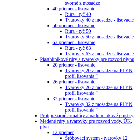
svorné z mosadze
40 priemer - lisovanie
Rúra - tyč 40
Tvarovky 40 z mosadze - lisovacie
50 priemer - lisovanie
Rúra - tyč 50
Tvarovky 50 z mosadze - lisovacie
63 priemer - lisovanie
Rúra - tyč 63
Tvarovky 63 z mosadze - lisovacie
Plasthliníkové rúry a tvarovky pre rozvod plynu
20 priemer - lisovanie
Tvarovky 20 z mosadze na PLYN
profil lisovania "
26 priemer - lisovanie
Tvarovky 26 z mosadze na PLYN
profil lisovania "
32 priemer - lisovanie
Tvarovky 32 z mosadze na PLYN
profil lisovania "
Protipožiarné armatúry a nadprietokové poistky
Medené rúry a tvarovky pre rozvod vody, ÚK,
plyn
12 priemer
Šróbovací systém - tvarovky 12