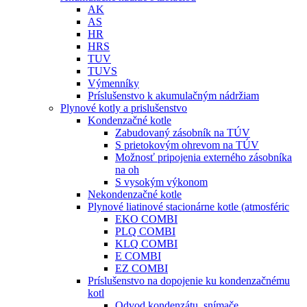
AK
AS
HR
HRS
TUV
TUVS
Výmenníky
Príslušenstvo k akumulačným nádržiam
Plynové kotly a prislušenstvo
Kondenzačné kotle
Zabudovaný zásobník na TÚV
S prietokovým ohrevom na TÚV
Možnosť pripojenia externého zásobníka
na oh
S vysokým výkonom
Nekondenzačné kotle
Plynové liatinové stacionárne kotle (atmosféric
EKO COMBI
PLQ COMBI
KLQ COMBI
E COMBI
EZ COMBI
Príslušenstvo na dopojenie ku kondenzačnému
kotl
Odvod kondenzátu, snímače ...