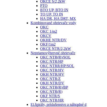
OKCE S/2,2kW
PTO
BTO UP, BTO IN
TO UP, TO IN
HA DR, HA DRT, MX
Kombinované ohrievače vody
OKC
OKC 1/m2
OKCV
OKHE NTR/DV
OKF/1m2
OKCE NTR/2,2kW
Nepriamovýhrevné ohrievače
OKC NTR(R)/SOL
OKC NTR/HP
OKC NTRR/HP/SOL
OKC NTR/HV
OKH NTR/HV
OKC NTR/Z
OKH NTR/DV
OKC NTR(R)/BP
OKC NTR(R)
OKF NTR/S
OKC NTR/HR
El.špirály, príslušenstvo a náhradné d