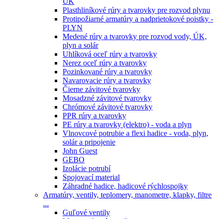
ÚK
Plasthliníkové rúry a tvarovky pre rozvod plynu
Protipožiarné armatúry a nadprietokové poistky -
PLYN
Medené rúry a tvarovky pre rozvod vody, ÚK,
plyn a solár
Uhlíková oceľ rúry a tvarovky
Nerez oceľ rúry a tvarovky
Pozinkované rúry a tvarovky
Navarovacie rúry a tvarovky
Čierne závitové tvarovky
Mosadzné závitové tvarovky
Chrómové závitové tvarovky
PPR rúry a tvarovky
PE rúry a tvarovky (elektro) - voda a plyn
Vlnovcové potrubie a flexi hadice - voda, plyn,
solár a pripojenie
John Guest
GEBO
Izolácie potrubí
Spojovací material
Záhradné hadice, hadicové rýchlospojky
Armatúry, ventily, teplomery, manometre, klapky, filtre
...
Guľové ventily