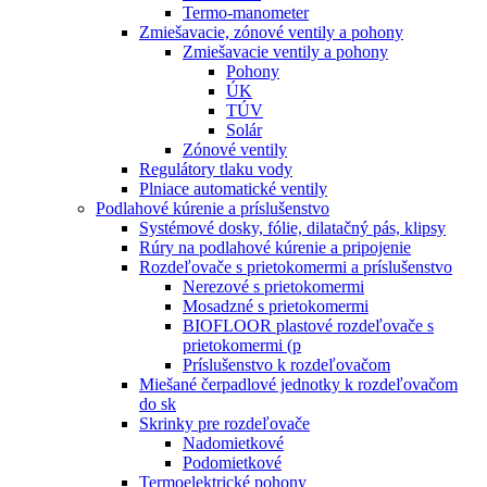
Termo-manometer
Zmiešavacie, zónové ventily a pohony
Zmiešavacie ventily a pohony
Pohony
ÚK
TÚV
Solár
Zónové ventily
Regulátory tlaku vody
Plniace automatické ventily
Podlahové kúrenie a príslušenstvo
Systémové dosky, fólie, dilatačný pás, klipsy
Rúry na podlahové kúrenie a pripojenie
Rozdeľovače s prietokomermi a príslušenstvo
Nerezové s prietokomermi
Mosadzné s prietokomermi
BIOFLOOR plastové rozdeľovače s
prietokomermi (p
Príslušenstvo k rozdeľovačom
Miešané čerpadlové jednotky k rozdeľovačom
do sk
Skrinky pre rozdeľovače
Nadomietkové
Podomietkové
Termoelektrické pohony