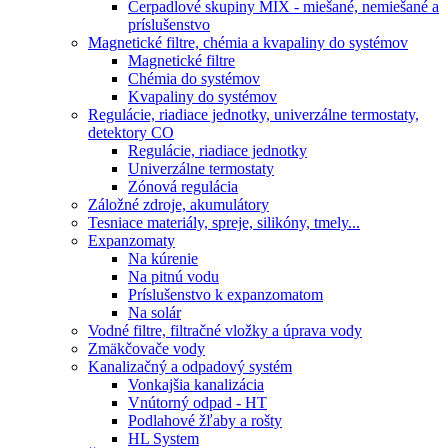
Čerpadlové skupiny MIX - miešané, nemiešané a
príslušenstvo
Magnetické filtre, chémia a kvapaliny do systémov
Magnetické filtre
Chémia do systémov
Kvapaliny do systémov
Regulácie, riadiace jednotky, univerzálne termostaty,
detektory CO
Regulácie, riadiace jednotky
Univerzálne termostaty
Zónová regulácia
Záložné zdroje, akumulátory
Tesniace materiály, spreje, silikóny, tmely...
Expanzomaty
Na kúrenie
Na pitnú vodu
Príslušenstvo k expanzomatom
Na solár
Vodné filtre, filtračné vložky a úprava vody
Zmäkčovače vody
Kanalizačný a odpadový systém
Vonkajšia kanalizácia
Vnútorný odpad - HT
Podlahové žľaby a rošty
HL System