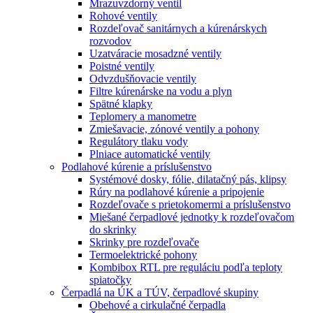
Mrazuvzdorný ventil
Rohové ventily
Rozdeľovač sanitárnych a kúrenárskych
rozvodov
Uzatváracie mosadzné ventily
Poistné ventily
Odvzdušňovacie ventily
Filtre kúrenárske na vodu a plyn
Spätné klapky
Teplomery a manometre
Zmiešavacie, zónové ventily a pohony
Regulátory tlaku vody
Plniace automatické ventily
Podlahové kúrenie a príslušenstvo
Systémové dosky, fólie, dilatačný pás, klipsy
Rúry na podlahové kúrenie a pripojenie
Rozdeľovače s prietokomermi a príslušenstvo
Miešané čerpadlové jednotky k rozdeľovačom
do skrinky
Skrinky pre rozdeľovače
Termoelektrické pohony
Kombibox RTL pre reguláciu podľa teploty
spiatočky
Čerpadlá na ÚK a TÚV, čerpadlové skupiny
Obehové a cirkulačné čerpadla