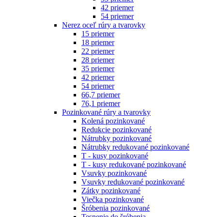
42 priemer
54 priemer
Nerez oceľ rúry a tvarovky
15 priemer
18 priemer
22 priemer
28 priemer
35 priemer
42 priemer
54 priemer
66,7 priemer
76,1 priemer
Pozinkované rúry a tvarovky
Kolená pozinkované
Redukcie pozinkované
Nátrubky pozinkované
Nátrubky redukované pozinkované
T - kusy pozinkované
T - kusy redukované pozinkované
Vsuvky pozinkované
Vsuvky redukované pozinkované
Zátky pozinkované
Viečka pozinkované
Šróbenia pozinkované
Tesnenie do šróbenia