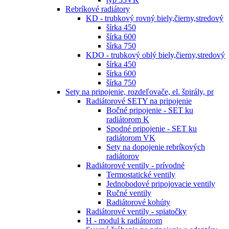
Rebríkové radiátory
KD - trubkový rovný biely,čierny,stredový
šírka 450
šírka 600
šírka 750
KDO - trubkový oblý biely,čierny,stredový
šírka 450
šírka 600
šírka 750
Sety na pripojenie, rozdeľovače, el. špirály, pr
Radiátorové SETY na pripojenie
Bočné pripojenie - SET ku
radiátorom K
Spodné pripojenie - SET ku
radiátorom VK
Sety na dopojenie rebríkových
radiátorov
Radiátorové ventily - prívodné
Termostatické ventily
Jednobodové pripojovacie ventily
Ručné ventily
Radiátorové kohúty
Radiátorové ventily - spiatočky
H - modul k radiátorom