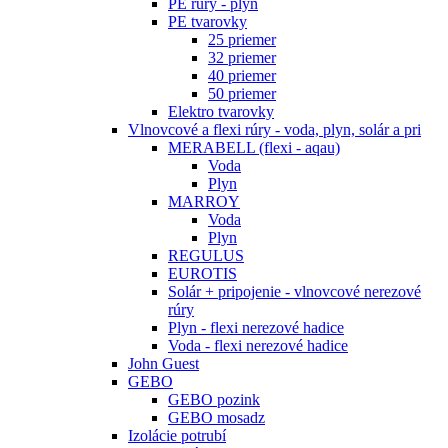
PE rúry - plyn
PE tvarovky
25 priemer
32 priemer
40 priemer
50 priemer
Elektro tvarovky
Vlnovcové a flexi rúry - voda, plyn, solár a pri
MERABELL (flexi - aqau)
Voda
Plyn
MARROY
Voda
Plyn
REGULUS
EUROTIS
Solár + pripojenie - vlnovcové nerezové
rúry
Plyn - flexi nerezové hadice
Voda - flexi nerezové hadice
John Guest
GEBO
GEBO pozink
GEBO mosadz
Izolácie potrubí