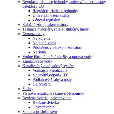
Regulácie, riadiace jednotky, univerzálne termostaty,
detektory CO
Regulácie, riadiace jednotky
Univerzálne termostaty
Zónová regulácia
Záložné zdroje, akumulátory
Tesniace materiály, spreje, silikóny, tmely...
Expanzomaty
Na kúrenie
Na pitnú vodu
Príslušenstvo k expanzomatom
Na solár
Vodné filtre, filtračné vložky a úprava vody
Zmäkčovače vody
Kanalizačný a odpadový systém
Vonkajšia kanalizácia
Vnútorný odpad - HT
Podlahové žľaby a rošty
HL System
Šachty
Plynové regulačné skrine a plynomery
Revízne dvierka, odvetrávanie
Revízne dvierka
Odvetrávanie
Sanita a príslušenstvo