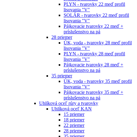
PLYN - tvarovky 22 meď profil
lisovania "V"
SOLÁR - tvarovky 22 meď profil
lisovania "V"
Pájkovacie tvarovky 22 meď +
príslušenstvo na pá
28 priemer
ÚK, voda - tvarovky 28 meď profil
lisovania "V"
PLYN - tvarovky 28 meď profil
lisovania "V"
Pájkovacie tvarovky 28 meď +
príslušenstvo na pá
35 priemer
ÚK, voda - tvarovky 35 meď profil
lisovania "V"
Pájkovacie tvarovky 35 meď +
príslušenstvo na pá
Uhlíková oceľ rúry a tvarovky
Uhlíková oceľ KAN
15 priemer
18 priemer
22 priemer
28 priemer
35 priemer