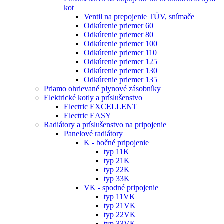
kot
Ventil na prepojenie TÚV, snímače
Odkúrenie priemer 60
Odkúrenie priemer 80
Odkúrenie priemer 100
Odkúrenie priemer 110
Odkúrenie priemer 125
Odkúrenie priemer 130
Odkúrenie priemer 135
Priamo ohrievané plynové zásobníky
Elektrické kotly a príslušenstvo
Electric EXCELLENT
Electric EASY
Radiátory a príslušenstvo na pripojenie
Panelové radiátory
K - bočné pripojenie
typ 11K
typ 21K
typ 22K
typ 33K
VK - spodné pripojenie
typ 11VK
typ 21VK
typ 22VK
typ 33VK