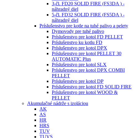
3-čl. FD20 SOLID FIRE (FS3DA ) -
náhradný diel
5-čl. FD32 SOLID FIRE (FS5DA ) -
náhradný diel
Príslušenstvo pre kotle na tuhé palivo a pelety
Dymovody pre tuhé palivo
Príslušenstvo pre kotol FD PELLET
Príslušenstvo ku kotlu FD
Príslušenstvo pre kotol DPX
Príslušenstvo pre kotol PELLET 30
AUTOMATIC Plus
Príslušenstvo pre kotol SLX
Príslušenstvo pre kotol DPX COMBI
PELLET
Príslušenstvo pre kotol DP
Príslušenstvo pre kotol FD SOLID FIRE
Príslušenstvo pre kotol WOOD &
PELLET
Akumulačné nádrže s izoláciou
AK
AS
HR
HRS
TUV
TUVS