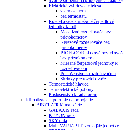
Svorné šróbenia na pripojenie a adaptéry
Elektrické vyhrievacie telesá
s termostatom
bez termostatu
Rozdeľovače a miešané čerpadlové
jednotky k radi
Mosadzné rozdeľovače bez
prietokomerov
Nerezové rozdeľovače bez
prietokomerov
BIOFLOOR plastové rozdeľovače
bez prietokomerov
Miešané čerpadlové jednotky k
rozdeľovačom
Príslušenstvo k rozdeľovačom
Skrinky pre rozdeľovače
Termostatické hlavice
Termoelektrické pohony
Príslušenstvo k radiátorom
Klimatizácie a potrubie na pripojenie
SINCLAIR klimatizácie
GALAXIS rada
KEYON rada
SKY rada
Multi VARIABLE vonkajšie jednotky