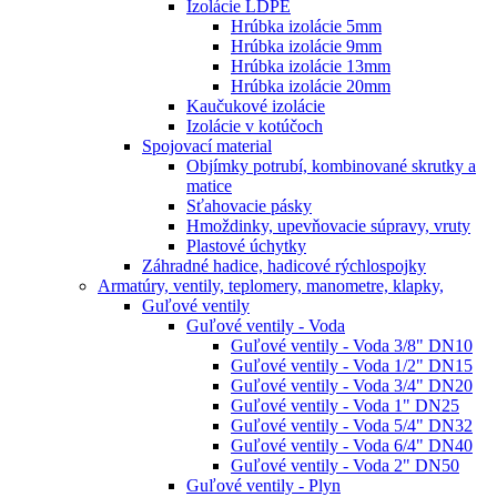
Izolácie LDPE
Hrúbka izolácie 5mm
Hrúbka izolácie 9mm
Hrúbka izolácie 13mm
Hrúbka izolácie 20mm
Kaučukové izolácie
Izolácie v kotúčoch
Spojovací material
Objímky potrubí, kombinované skrutky a
matice
Sťahovacie pásky
Hmoždinky, upevňovacie súpravy, vruty
Plastové úchytky
Záhradné hadice, hadicové rýchlospojky
Armatúry, ventily, teplomery, manometre, klapky,
Guľové ventily
Guľové ventily - Voda
Guľové ventily - Voda 3/8" DN10
Guľové ventily - Voda 1/2" DN15
Guľové ventily - Voda 3/4" DN20
Guľové ventily - Voda 1" DN25
Guľové ventily - Voda 5/4" DN32
Guľové ventily - Voda 6/4" DN40
Guľové ventily - Voda 2" DN50
Guľové ventily - Plyn