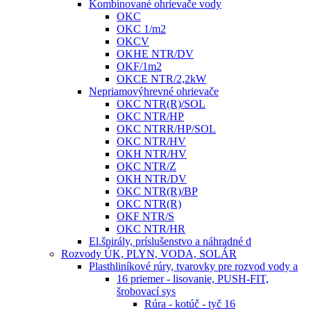
Kombinované ohrievače vody
OKC
OKC 1/m2
OKCV
OKHE NTR/DV
OKF/1m2
OKCE NTR/2,2kW
Nepriamovýhrevné ohrievače
OKC NTR(R)/SOL
OKC NTR/HP
OKC NTRR/HP/SOL
OKC NTR/HV
OKH NTR/HV
OKC NTR/Z
OKH NTR/DV
OKC NTR(R)/BP
OKC NTR(R)
OKF NTR/S
OKC NTR/HR
El.špirály, príslušenstvo a náhradné d
Rozvody ÚK, PLYN, VODA, SOLÁR
Plasthliníkové rúry, tvarovky pre rozvod vody a
16 priemer - lisovanie, PUSH-FIT,
šrobovací sys
Rúra - kotúč - tyč 16