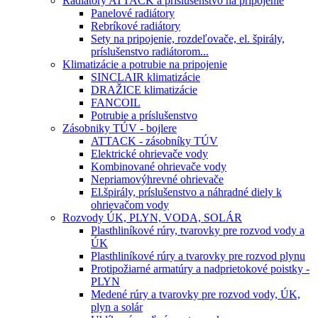
Radiátory ATTACK a príslušenstvo na pripojenie
Panelové radiátory
Rebríkové radiátory
Sety na pripojenie, rozdeľovače, el. špirály,
príslušenstvo radiátorom...
Klimatizácie a potrubie na pripojenie
SINCLAIR klimatizácie
DRAŽICE klimatizácie
FANCOIL
Potrubie a príslušenstvo
Zásobniky TÚV - bojlere
ATTACK - zásobníky TÚV
Elektrické ohrievače vody
Kombinované ohrievače vody
Nepriamovýhrevné ohrievače
El.špirály, príslušenstvo a náhradné diely k
ohrievačom vody
Rozvody ÚK, PLYN, VODA, SOLÁR
Plasthliníkové rúry, tvarovky pre rozvod vody a
ÚK
Plasthliníkové rúry a tvarovky pre rozvod plynu
Protipožiarné armatúry a nadprietokové poistky -
PLYN
Medené rúry a tvarovky pre rozvod vody, ÚK,
plyn a solár