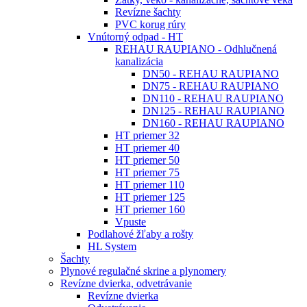
Revízne šachty
PVC korug rúry
Vnútorný odpad - HT
REHAU RAUPIANO - Odhlučnená
kanalizácia
DN50 - REHAU RAUPIANO
DN75 - REHAU RAUPIANO
DN110 - REHAU RAUPIANO
DN125 - REHAU RAUPIANO
DN160 - REHAU RAUPIANO
HT priemer 32
HT priemer 40
HT priemer 50
HT priemer 75
HT priemer 110
HT priemer 125
HT priemer 160
Vpuste
Podlahové žľaby a rošty
HL System
Šachty
Plynové regulačné skrine a plynomery
Revízne dvierka, odvetrávanie
Revízne dvierka