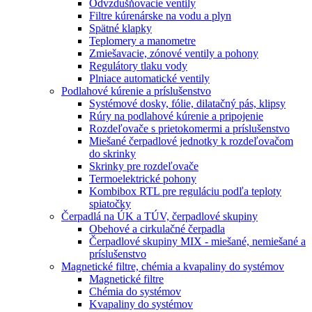
Odvzdušňovacie ventily
Filtre kúrenárske na vodu a plyn
Spätné klapky
Teplomery a manometre
Zmiešavacie, zónové ventily a pohony
Regulátory tlaku vody
Plniace automatické ventily
Podlahové kúrenie a príslušenstvo
Systémové dosky, fólie, dilatačný pás, klipsy
Rúry na podlahové kúrenie a pripojenie
Rozdeľovače s prietokomermi a príslušenstvo
Miešané čerpadlové jednotky k rozdeľovačom
do skrinky
Skrinky pre rozdeľovače
Termoelektrické pohony
Kombibox RTL pre reguláciu podľa teploty
spiatočky
Čerpadlá na ÚK a TÚV, čerpadlové skupiny
Obehové a cirkulačné čerpadla
Čerpadlové skupiny MIX - miešané, nemiešané a
príslušenstvo
Magnetické filtre, chémia a kvapaliny do systémov
Magnetické filtre
Chémia do systémov
Kvapaliny do systémov