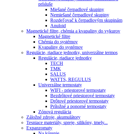
prísluše
Miešané čerpadlové skupiny
Nemiešané čerpadlové skupiny
Rozdeľovač k čerpadlovým skupinám
Anuloid
Magnetické filtre, chémia a kvapaliny do vykurov
Magnetické filtre
Chémia do systémov
Kvapaliny do systémov
Regulácie, riadiace jednotky, univerzálne termos
Regulácie, riadiace jednotky
TECH
TMK
SALUS
WATTS, REGULUS
Univerzálne termostaty
WIFI - priestorové termostaty
Bezdrôtové priestorové termostaty
Drôtové priestorové termostaty
Príložné a ponorné termostaty
Zónová regulácia
Záložné zdroje, akumulátory
Tesniace materiály, spreje, silikóny, tmely...
Expanzomaty
Na kúrenie