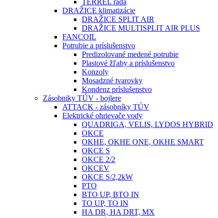
TERREL rada
DRAŽICE klimatizácie
DRAŽICE SPLIT AIR
DRAŽICE MULTISPLIT AIR PLUS
FANCOIL
Potrubie a príslušenstvo
Predizolované medené potrubie
Plastové žľaby a príslušenstvo
Konzoly
Mosadzné tvarovky
Kondenz príslušenstvo
Zásobniky TÚV - bojlere
ATTACK - zásobníky TÚV
Elektrické ohrievače vody
QUADRIGA, VELIS, LYDOS HYBRID
OKCE
OKHE, OKHE ONE, OKHE SMART
OKCE S
OKCE 2/2
OKCEV
OKCE S/2,2kW
PTO
BTO UP, BTO IN
TO UP, TO IN
HA DR, HA DRT, MX