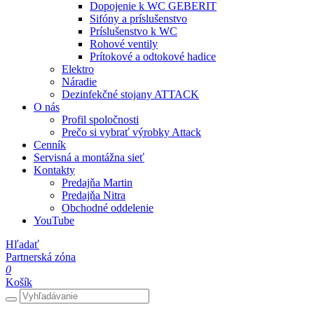
Dopojenie k WC GEBERIT
Sifóny a príslušenstvo
Príslušenstvo k WC
Rohové ventily
Prítokové a odtokové hadice
Elektro
Náradie
Dezinfekčné stojany ATTACK
O nás
Profil spoločnosti
Prečo si vybrať výrobky Attack
Cenník
Servisná a montážna sieť
Kontakty
Predajňa Martin
Predajňa Nitra
Obchodné oddelenie
YouTube
Hľadať
Partnerská zóna
0
Košík