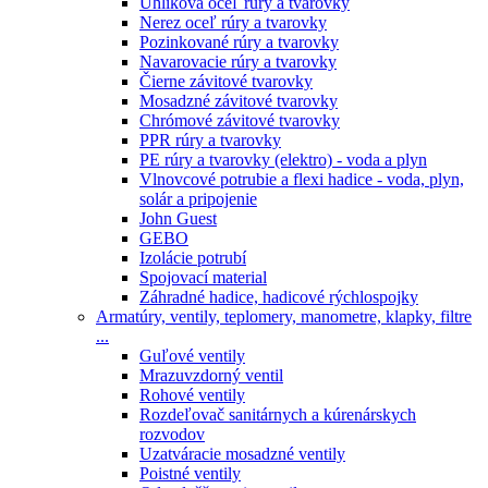
Uhlíková oceľ rúry a tvarovky
Nerez oceľ rúry a tvarovky
Pozinkované rúry a tvarovky
Navarovacie rúry a tvarovky
Čierne závitové tvarovky
Mosadzné závitové tvarovky
Chrómové závitové tvarovky
PPR rúry a tvarovky
PE rúry a tvarovky (elektro) - voda a plyn
Vlnovcové potrubie a flexi hadice - voda, plyn,
solár a pripojenie
John Guest
GEBO
Izolácie potrubí
Spojovací material
Záhradné hadice, hadicové rýchlospojky
Armatúry, ventily, teplomery, manometre, klapky, filtre
...
Guľové ventily
Mrazuvzdorný ventil
Rohové ventily
Rozdeľovač sanitárnych a kúrenárskych
rozvodov
Uzatváracie mosadzné ventily
Poistné ventily