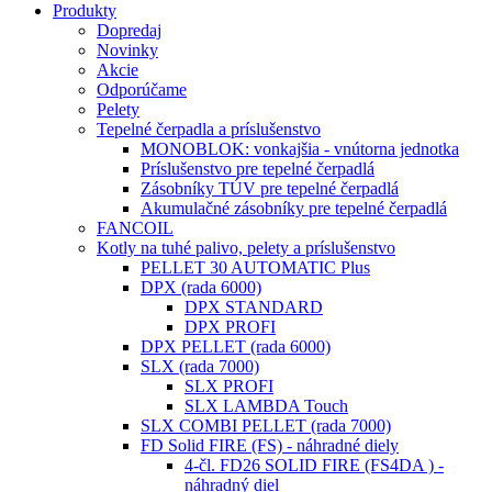
Produkty
Dopredaj
Novinky
Akcie
Odporúčame
Pelety
Tepelné čerpadla a príslušenstvo
MONOBLOK: vonkajšia - vnútorna jednotka
Príslušenstvo pre tepelné čerpadlá
Zásobníky TÚV pre tepelné čerpadlá
Akumulačné zásobníky pre tepelné čerpadlá
FANCOIL
Kotly na tuhé palivo, pelety a príslušenstvo
PELLET 30 AUTOMATIC Plus
DPX (rada 6000)
DPX STANDARD
DPX PROFI
DPX PELLET (rada 6000)
SLX (rada 7000)
SLX PROFI
SLX LAMBDA Touch
SLX COMBI PELLET (rada 7000)
FD Solid FIRE (FS) - náhradné diely
4-čl. FD26 SOLID FIRE (FS4DA ) -
náhradný diel