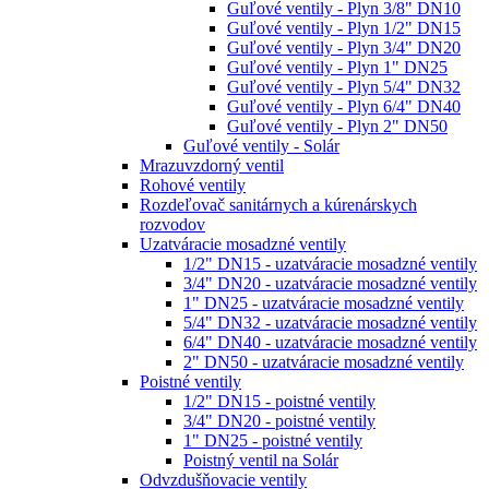
Guľové ventily - Plyn 3/8" DN10
Guľové ventily - Plyn 1/2" DN15
Guľové ventily - Plyn 3/4" DN20
Guľové ventily - Plyn 1" DN25
Guľové ventily - Plyn 5/4" DN32
Guľové ventily - Plyn 6/4" DN40
Guľové ventily - Plyn 2" DN50
Guľové ventily - Solár
Mrazuvzdorný ventil
Rohové ventily
Rozdeľovač sanitárnych a kúrenárskych
rozvodov
Uzatváracie mosadzné ventily
1/2" DN15 - uzatváracie mosadzné ventily
3/4" DN20 - uzatváracie mosadzné ventily
1" DN25 - uzatváracie mosadzné ventily
5/4" DN32 - uzatváracie mosadzné ventily
6/4" DN40 - uzatváracie mosadzné ventily
2" DN50 - uzatváracie mosadzné ventily
Poistné ventily
1/2" DN15 - poistné ventily
3/4" DN20 - poistné ventily
1" DN25 - poistné ventily
Poistný ventil na Solár
Odvzdušňovacie ventily