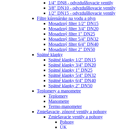
1/4" DN8 - odvzdušňovacie ventily
3/8" DN10 - odvzdušňovacie ventily
1/2" DN15 - odvzdušňovacie ventily
Filtre kúrenárske na vodu a plyn
Mosadzný filter 1/2" DN15
Mosadzný filter 3/4" DN20
Mosadzný filter 1" DN25
Mosadzný filter 5/4" DN32
Mosadzný filter 6/4" DN40
Mosadzný filter 2" DN50
Spätné klapky
Spätné klapky 1/2" DN15
Spätné klapky 3/4" DN20
Spätné klapky 1" DN25
Spätné klapky 5/4" DN32
Spätné klapky 6/4" DN40
Spätné klapky 2" DN50
Teplomery a manometre
Teplomery
Manometre
Termo-manometer
Zmiešavacie, zónové ventily a pohony
Zmiešavacie ventily a pohony
Pohony
ÚK