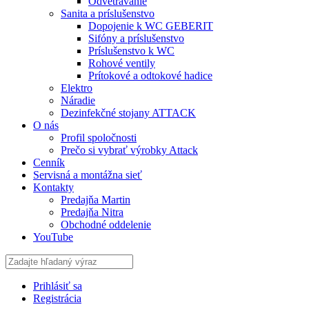
Odvetrávanie
Sanita a príslušenstvo
Dopojenie k WC GEBERIT
Sifóny a príslušenstvo
Príslušenstvo k WC
Rohové ventily
Prítokové a odtokové hadice
Elektro
Náradie
Dezinfekčné stojany ATTACK
O nás
Profil spoločnosti
Prečo si vybrať výrobky Attack
Cenník
Servisná a montážna sieť
Kontakty
Predajňa Martin
Predajňa Nitra
Obchodné oddelenie
YouTube
Prihlásiť sa
Registrácia