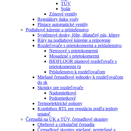
TÚV
Solár
Zónové ventily
Regulátory tlaku vody
Plniace automatické ventily
Podlahové kúrenie a príslušenstvo
Systémové dosky, fólie, dilatačný pás, klipsy
Rúry na podlahové kúrenie a pripojenie
Rozdeľovače s prietokomermi a príslušenstvo
Nerezové s prietokomermi
Mosadzné s prietokomermi
BIOFLOOR plastové rozdeľovače s
prietokomermi (p
Príslušenstvo k rozdeľovačom
Miešané čerpadlové jednotky k rozdeľovačom
do sk
Skrinky pre rozdeľovače
Nadomietkové
Podomietkové
Termoelektrické pohony
Kombibox RTL pre reguláciu podľa teploty
spiatoč
Čerpadlá na ÚK a TÚV, čerpadlové skupiny
Obehové a cirkulačné čerpadla
Čerpadlové skupiny miešané, nemiešané a