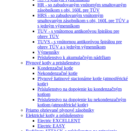
HR - so zabudovaným vnútorným smaltovaným
zásobníkom s obj. 160L pre TÚV
HRS - so zabudovaným vnútorným
smaltovaným zásobníkom s obj. 160L pre TÚV a
s jedným výmenníkom
TUV - s vnútornou antikoróvou špirálou pre
ohrev TÚV
TUVS - s vnútornou antikoróvou špirálou pre
ohrev TÚV a s jedným výmenníkom
Výmenníky
Príslušenstvo k akumulačným nádržiam
Plynové kotly a prislušenstvo
Kondenzačné kotle
Nekondenzačné kotle
Plynové liatinové stacionárne kotle (atmosférické
kotle)
Príslušenstvo na dopojenie ku kondenzačným
kotlom
Príslušenstvo na dopojenie ku nekondenzačným
kotlom (atmosférické kotle)
Priamo ohrievané plynové zásobníky
Elektrické kotly a príslušenstvo
Electric EXCELLENT
Electric EASY