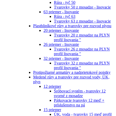
Rúra - tyč 50
Tvarovky 50 z mosadze - lisovacie
63 priemer - lisovanie
Rúra - tyč 63
Tvarovky 63 z mosadze - lisovacie
Plasthliníkové rúry a tvarovky pre rozvod plynu
20 priemer - lisovanie
Tvarovky 20 z mosadze na PLYN
profil lisovania "
26 priemer - lisovanie
Tvarovky 26 z mosadze na PLYN
profil lisovania "
32 priemer - lisovanie
Tvarovky 32 z mosadze na PLYN
profil lisovania "
Protipožiarné armatúry a nadprietokové poistky
Medené rúry a tvarovky pre rozvod vody, ÚK,
plyn
12 priemer
Šróbovací systém - tvarovky 12
svorné z mosadze
Pájkovacie tvarovky 12 meď +
príslušenstvo na pá
15 priemer
ÚK, voda - tvarovky 15 meď profil