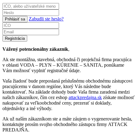
Zabudli ste heslo?
Prihlásiť sa
Registrácia
Vážený potencionálny zákazník
,
Ak ste montážna, stavebná, obchodná či projekčná firma pracujúca
v oblasti VODA – PLYN – KÚRENIE – SANITA, ponúkame
Vám možnosť vyplniť registračné údaje.
Vaša žiadosť bude preposlaná príslušnému obchodnému zástupcovi
pracujúcemu v danom regióne, ktorý Vás následne bude
kontaktovať. Na základe dohody bude Vaša firma zaradená medzi
našich zákazníkov, čím cez eshop
attackpredajna.sk
získate možnosť
nakupovať za veľkoobchodné ceny, prezerať si doklady,
objednávky a iné výhody.
Ak už naším zákazníkom ste a máte záujem o vygenerovanie hesla,
kontaktujte prosím svojho obchodného zástupcu firmy ATTACK
PREDAJŇA.