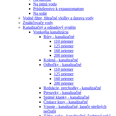
Na pitnú vodu
Príslušenstvo k expanzomatom
Na solár
Vodné filtre, filtračné vložky a úprava vody
Zmäkčovače vody
Kanalizačný a odpadový systém
Vonkajšia kanalizácia
Rúry - kanalizačné
110 priemer
125 priemer
160 priemer
200 priemer
Kolená - kanalizačné
Odbočky - kanalizačné
110 priemer
125 priemer
160 priemer
200 priemer
Redukcie, prechodky - kanalizačné
Presuvky - kanalizačné
Spätné klapky - kanalizačné
Čistiace kusy - kanalizačné
Vpuste - kanalizačné, lapače strešných
nečistôt
Zátky, veko - kanalizačné, šachtové veká