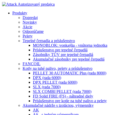
Produkty
Dopredaj
Novinky
Akcie
Odporúčame
Pelety
Tepelné čerpadla a príslušenstvo
MONOBLOK: vonkajšia - vnútorna jednotka
Príslušenstvo pre tepelné čerpadlá
Zásobníky TÚV pre tepelné čerpadlá
Akumulačné zásobníky pre tepelné čerpadlá
FANCOIL
Kotly na tuhé palivo, pelety a príslušenstvo
PELLET 30 AUTOMATIC Plus (rada 8000)
DPX (rada 6000)
DPX PELLET (rada 6000)
SLX (rada 7000)
SLX COMBI PELLET (rada 7000)
FD Solid FIRE (FS) - náhradné diely
Príslušenstvo pre kotle na tuhé palivo a pelety
Akumulačné nádrže s izoláciou, výmenníky
AK
AS - s jedným výmenníkom