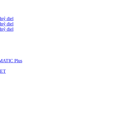
ný diel
ný diel
ný diel
OMATIC Plus
LET