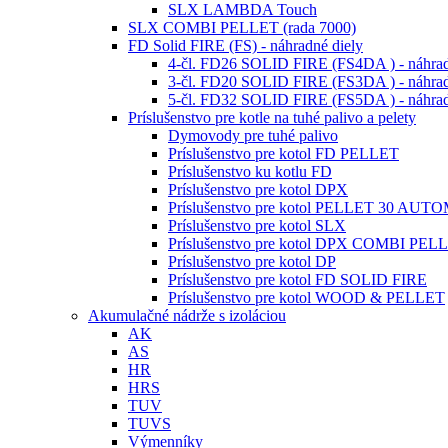
SLX LAMBDA Touch
SLX COMBI PELLET (rada 7000)
FD Solid FIRE (FS) - náhradné diely
4-čl. FD26 SOLID FIRE (FS4DA ) - náhrad
3-čl. FD20 SOLID FIRE (FS3DA ) - náhrad
5-čl. FD32 SOLID FIRE (FS5DA ) - náhrad
Príslušenstvo pre kotle na tuhé palivo a pelety
Dymovody pre tuhé palivo
Príslušenstvo pre kotol FD PELLET
Príslušenstvo ku kotlu FD
Príslušenstvo pre kotol DPX
Príslušenstvo pre kotol PELLET 30 AUT
Príslušenstvo pre kotol SLX
Príslušenstvo pre kotol DPX COMBI PEL
Príslušenstvo pre kotol DP
Príslušenstvo pre kotol FD SOLID FIRE
Príslušenstvo pre kotol WOOD & PELLET
Akumulačné nádrže s izoláciou
AK
AS
HR
HRS
TUV
TUVS
Výmenníky