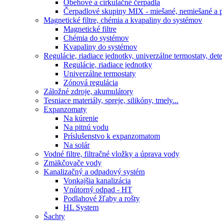
Obehové a cirkulačné čerpadla
Čerpadlové skupiny MIX - miešané, nemiešané a p
Magnetické filtre, chémia a kvapaliny do systémov
Magnetické filtre
Chémia do systémov
Kvapaliny do systémov
Regulácie, riadiace jednotky, univerzálne termostaty, de
Regulácie, riadiace jednotky
Univerzálne termostaty
Zónová regulácia
Záložné zdroje, akumulátory
Tesniace materiály, spreje, silikóny, tmely...
Expanzomaty
Na kúrenie
Na pitnú vodu
Príslušenstvo k expanzomatom
Na solár
Vodné filtre, filtračné vložky a úprava vody
Zmäkčovače vody
Kanalizačný a odpadový systém
Vonkajšia kanalizácia
Vnútorný odpad - HT
Podlahové žľaby a rošty
HL System
Šachty