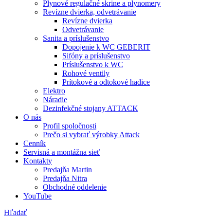
Plynové regulačné skrine a plynomery
Revízne dvierka, odvetrávanie
Revízne dvierka
Odvetrávanie
Sanita a príslušenstvo
Dopojenie k WC GEBERIT
Sifóny a príslušenstvo
Príslušenstvo k WC
Rohové ventily
Prítokové a odtokové hadice
Elektro
Náradie
Dezinfekčné stojany ATTACK
O nás
Profil spoločnosti
Prečo si vybrať výrobky Attack
Cenník
Servisná a montážna sieť
Kontakty
Predajňa Martin
Predajňa Nitra
Obchodné oddelenie
YouTube
Hľadať