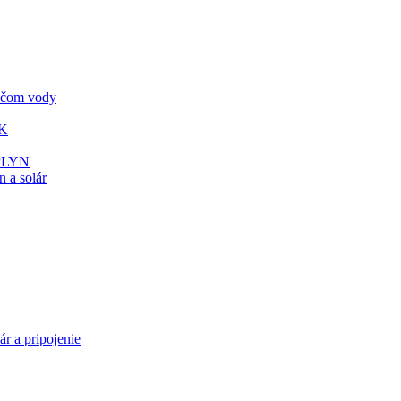
vačom vody
ÚK
 PLYN
 a solár
ár a pripojenie