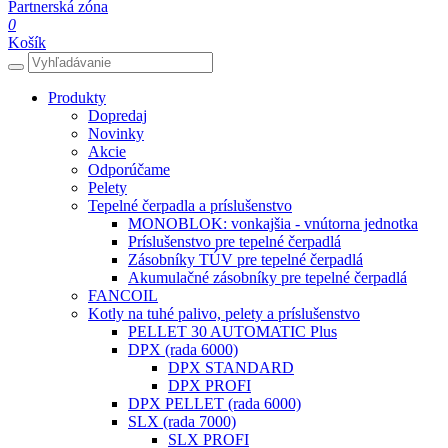
Partnerská zóna
0
Košík
Produkty
Dopredaj
Novinky
Akcie
Odporúčame
Pelety
Tepelné čerpadla a príslušenstvo
MONOBLOK: vonkajšia - vnútorna jednotka
Príslušenstvo pre tepelné čerpadlá
Zásobníky TÚV pre tepelné čerpadlá
Akumulačné zásobníky pre tepelné čerpadlá
FANCOIL
Kotly na tuhé palivo, pelety a príslušenstvo
PELLET 30 AUTOMATIC Plus
DPX (rada 6000)
DPX STANDARD
DPX PROFI
DPX PELLET (rada 6000)
SLX (rada 7000)
SLX PROFI