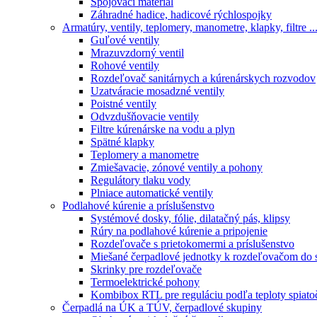
Spojovací material
Záhradné hadice, hadicové rýchlospojky
Armatúry, ventily, teplomery, manometre, klapky, filtre ..
Guľové ventily
Mrazuvzdorný ventil
Rohové ventily
Rozdeľovač sanitárnych a kúrenárskych rozvodov
Uzatváracie mosadzné ventily
Poistné ventily
Odvzdušňovacie ventily
Filtre kúrenárske na vodu a plyn
Spätné klapky
Teplomery a manometre
Zmiešavacie, zónové ventily a pohony
Regulátory tlaku vody
Plniace automatické ventily
Podlahové kúrenie a príslušenstvo
Systémové dosky, fólie, dilatačný pás, klipsy
Rúry na podlahové kúrenie a pripojenie
Rozdeľovače s prietokomermi a príslušenstvo
Miešané čerpadlové jednotky k rozdeľovačom do 
Skrinky pre rozdeľovače
Termoelektrické pohony
Kombibox RTL pre reguláciu podľa teploty spiato
Čerpadlá na ÚK a TÚV, čerpadlové skupiny