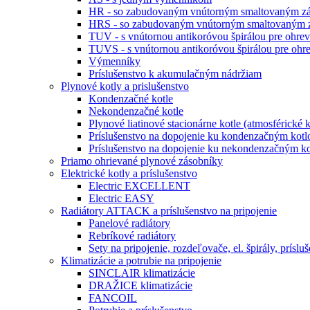
HR - so zabudovaným vnútorným smaltovaným zá
HRS - so zabudovaným vnútorným smaltovaným z
TUV - s vnútornou antikoróvou špirálou pre ohr
TUVS - s vnútornou antikoróvou špirálou pre o
Výmenníky
Príslušenstvo k akumulačným nádržiam
Plynové kotly a prislušenstvo
Kondenzačné kotle
Nekondenzačné kotle
Plynové liatinové stacionárne kotle (atmosférické k
Príslušenstvo na dopojenie ku kondenzačným kot
Príslušenstvo na dopojenie ku nekondenzačným kot
Priamo ohrievané plynové zásobníky
Elektrické kotly a príslušenstvo
Electric EXCELLENT
Electric EASY
Radiátory ATTACK a príslušenstvo na pripojenie
Panelové radiátory
Rebríkové radiátory
Sety na pripojenie, rozdeľovače, el. špirály, príslu
Klimatizácie a potrubie na pripojenie
SINCLAIR klimatizácie
DRAŽICE klimatizácie
FANCOIL