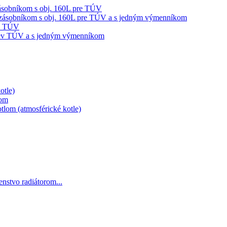
sobníkom s obj. 160L pre TÚV
ásobníkom s obj. 160L pre TÚV a s jedným výmenníkom
ev TÚV
hrev TÚV a s jedným výmenníkom
otle)
lom
lom (atmosférické kotle)
šenstvo radiátorom...