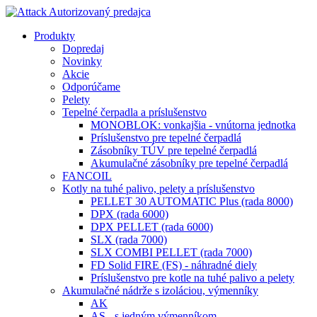
Produkty
Dopredaj
Novinky
Akcie
Odporúčame
Pelety
Tepelné čerpadla a príslušenstvo
MONOBLOK: vonkajšia - vnútorna jednotka
Príslušenstvo pre tepelné čerpadlá
Zásobníky TÚV pre tepelné čerpadlá
Akumulačné zásobníky pre tepelné čerpadlá
FANCOIL
Kotly na tuhé palivo, pelety a príslušenstvo
PELLET 30 AUTOMATIC Plus (rada 8000)
DPX (rada 6000)
DPX PELLET (rada 6000)
SLX (rada 7000)
SLX COMBI PELLET (rada 7000)
FD Solid FIRE (FS) - náhradné diely
Príslušenstvo pre kotle na tuhé palivo a pelety
Akumulačné nádrže s izoláciou, výmenníky
AK
AS - s jedným výmenníkom