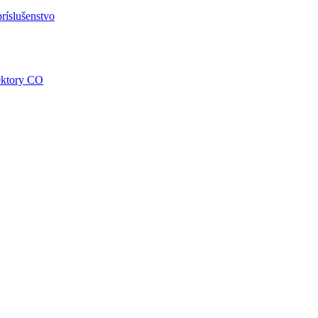
ríslušenstvo
tektory CO