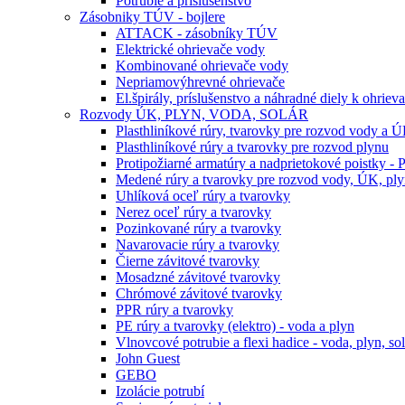
Potrubie a príslušenstvo
Zásobniky TÚV - bojlere
ATTACK - zásobníky TÚV
Elektrické ohrievače vody
Kombinované ohrievače vody
Nepriamovýhrevné ohrievače
El.špirály, príslušenstvo a náhradné diely k ohrie
Rozvody ÚK, PLYN, VODA, SOLÁR
Plasthliníkové rúry, tvarovky pre rozvod vody a 
Plasthliníkové rúry a tvarovky pre rozvod plynu
Protipožiarné armatúry a nadprietokové poistky -
Medené rúry a tvarovky pre rozvod vody, ÚK, plyn
Uhlíková oceľ rúry a tvarovky
Nerez oceľ rúry a tvarovky
Pozinkované rúry a tvarovky
Navarovacie rúry a tvarovky
Čierne závitové tvarovky
Mosadzné závitové tvarovky
Chrómové závitové tvarovky
PPR rúry a tvarovky
PE rúry a tvarovky (elektro) - voda a plyn
Vlnovcové potrubie a flexi hadice - voda, plyn, sol
John Guest
GEBO
Izolácie potrubí