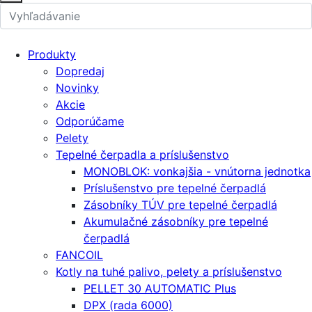
Produkty
Dopredaj
Novinky
Akcie
Odporúčame
Pelety
Tepelné čerpadla a príslušenstvo
MONOBLOK: vonkajšia - vnútorna jednotka
Príslušenstvo pre tepelné čerpadlá
Zásobníky TÚV pre tepelné čerpadlá
Akumulačné zásobníky pre tepelné
čerpadlá
FANCOIL
Kotly na tuhé palivo, pelety a príslušenstvo
PELLET 30 AUTOMATIC Plus
DPX (rada 6000)