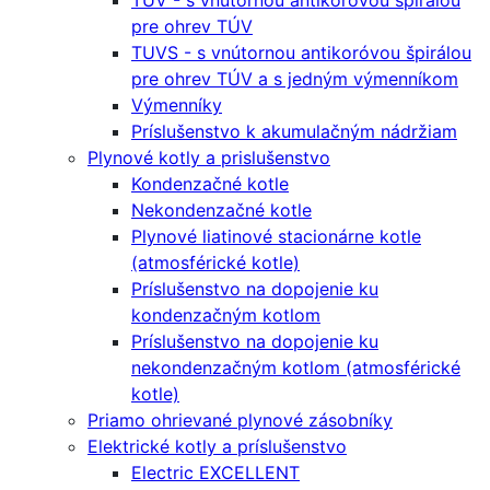
TUV - s vnútornou antikoróvou špirálou
pre ohrev TÚV
TUVS - s vnútornou antikoróvou špirálou
pre ohrev TÚV a s jedným výmenníkom
Výmenníky
Príslušenstvo k akumulačným nádržiam
Plynové kotly a prislušenstvo
Kondenzačné kotle
Nekondenzačné kotle
Plynové liatinové stacionárne kotle
(atmosférické kotle)
Príslušenstvo na dopojenie ku
kondenzačným kotlom
Príslušenstvo na dopojenie ku
nekondenzačným kotlom (atmosférické
kotle)
Priamo ohrievané plynové zásobníky
Elektrické kotly a príslušenstvo
Electric EXCELLENT