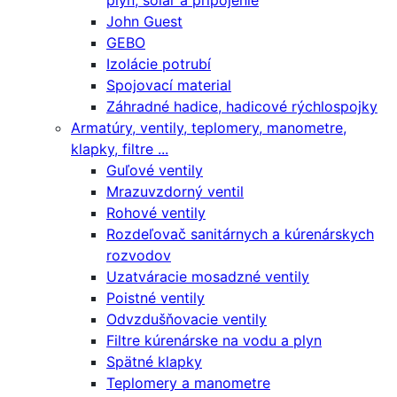
plyn, solár a pripojenie
John Guest
GEBO
Izolácie potrubí
Spojovací material
Záhradné hadice, hadicové rýchlospojky
Armatúry, ventily, teplomery, manometre,
klapky, filtre ...
Guľové ventily
Mrazuvzdorný ventil
Rohové ventily
Rozdeľovač sanitárnych a kúrenárskych
rozvodov
Uzatváracie mosadzné ventily
Poistné ventily
Odvzdušňovacie ventily
Filtre kúrenárske na vodu a plyn
Spätné klapky
Teplomery a manometre