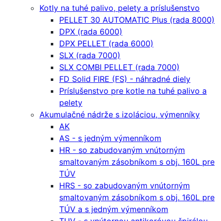
Kotly na tuhé palivo, pelety a príslušenstvo
PELLET 30 AUTOMATIC Plus (rada 8000)
DPX (rada 6000)
DPX PELLET (rada 6000)
SLX (rada 7000)
SLX COMBI PELLET (rada 7000)
FD Solid FIRE (FS) - náhradné diely
Príslušenstvo pre kotle na tuhé palivo a
pelety
Akumulačné nádrže s izoláciou, výmenníky
AK
AS - s jedným výmenníkom
HR - so zabudovaným vnútorným
smaltovaným zásobníkom s obj. 160L pre
TÚV
HRS - so zabudovaným vnútorným
smaltovaným zásobníkom s obj. 160L pre
TÚV a s jedným výmenníkom