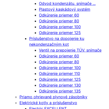
Odvod kondenzátu, snímače ...
Plastový kaskádový systém
Odkúrenie priemer 60
Odkúrenie priemer 80
Odkúrenie priemer 100
Odkúrenie priemer 125
Príslušenstvo na dopojenie ku
nekondenzačným kot
Ventil na prepojenie TÚV, snímače
Odkúrenie priemer 60
Odkúrenie priemer 80
Odkúrenie priemer 100
Odkúrenie priemer 110
Odkúrenie priemer 125
Odkúrenie priemer 130
Odkúrenie priemer 135
Priamo ohrievané plynové zásobníky
Elektrické kotly a príslušenstvo
Electric EXCELLENT