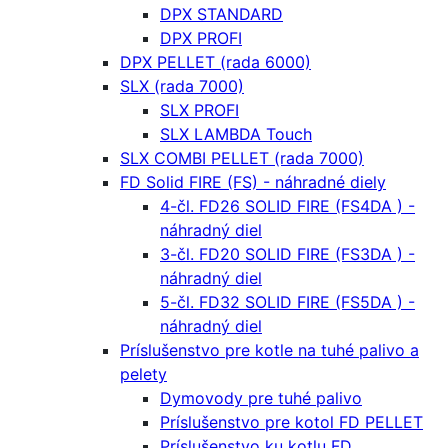
DPX STANDARD
DPX PROFI
DPX PELLET (rada 6000)
SLX (rada 7000)
SLX PROFI
SLX LAMBDA Touch
SLX COMBI PELLET (rada 7000)
FD Solid FIRE (FS) - náhradné diely
4-čl. FD26 SOLID FIRE (FS4DA ) -
náhradný diel
3-čl. FD20 SOLID FIRE (FS3DA ) -
náhradný diel
5-čl. FD32 SOLID FIRE (FS5DA ) -
náhradný diel
Príslušenstvo pre kotle na tuhé palivo a
pelety
Dymovody pre tuhé palivo
Príslušenstvo pre kotol FD PELLET
Príslušenstvo ku kotlu FD