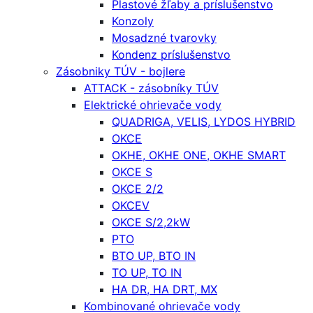
Plastové žľaby a príslušenstvo
Konzoly
Mosadzné tvarovky
Kondenz príslušenstvo
Zásobniky TÚV - bojlere
ATTACK - zásobníky TÚV
Elektrické ohrievače vody
QUADRIGA, VELIS, LYDOS HYBRID
OKCE
OKHE, OKHE ONE, OKHE SMART
OKCE S
OKCE 2/2
OKCEV
OKCE S/2,2kW
PTO
BTO UP, BTO IN
TO UP, TO IN
HA DR, HA DRT, MX
Kombinované ohrievače vody