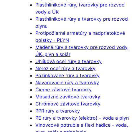
Plasthliníkové rúry, tvarovky pre rozvod
vody a ÚK
Plasthliníkové rúry a tvarovky pre rozvod
plynu
Protipožiarné armatúry a nadprietokové
poistky - PLYN
Medené rúry a tvarovky pre rozvod vody,
ÚK, plyn a solár
Uhlíková oceľ rúry a tvarovky
Nerez oceľ rúry a tvarovky
Pozinkované rúry a tvarovky
Navarovacie rúry a tvarovky
Čierne závitové tvarovky
Mosadzné závitové tvarovky
Chrómové závitové tvarovky
PPR rúry a tvarovky
PE rúry a tvarovky (elektro) - voda a plyn
Vlnovcové potrubie a flexi hadice - voda,