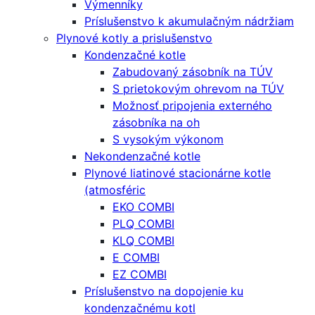
Výmenníky
Príslušenstvo k akumulačným nádržiam
Plynové kotly a prislušenstvo
Kondenzačné kotle
Zabudovaný zásobník na TÚV
S prietokovým ohrevom na TÚV
Možnosť pripojenia externého
zásobníka na oh
S vysokým výkonom
Nekondenzačné kotle
Plynové liatinové stacionárne kotle
(atmosféric
EKO COMBI
PLQ COMBI
KLQ COMBI
E COMBI
EZ COMBI
Príslušenstvo na dopojenie ku
kondenzačnému kotl