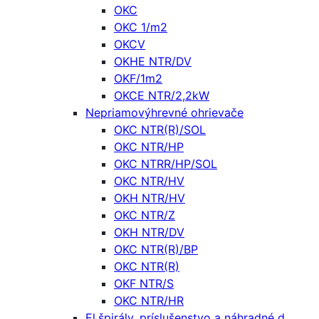
OKC
OKC 1/m2
OKCV
OKHE NTR/DV
OKF/1m2
OKCE NTR/2,2kW
Nepriamovýhrevné ohrievače
OKC NTR(R)/SOL
OKC NTR/HP
OKC NTRR/HP/SOL
OKC NTR/HV
OKH NTR/HV
OKC NTR/Z
OKH NTR/DV
OKC NTR(R)/BP
OKC NTR(R)
OKF NTR/S
OKC NTR/HR
El.špirály, príslušenstvo a náhradné d