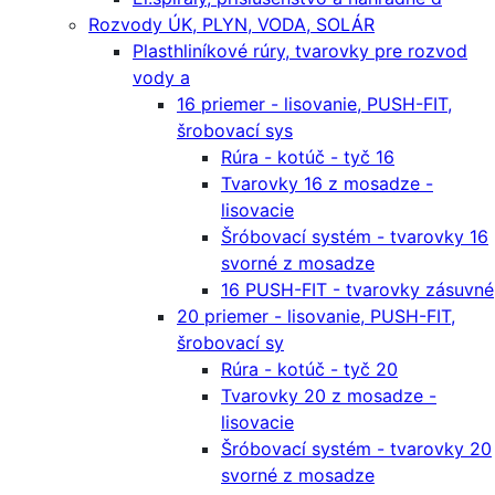
Rozvody ÚK, PLYN, VODA, SOLÁR
Plasthliníkové rúry, tvarovky pre rozvod
vody a
16 priemer - lisovanie, PUSH-FIT,
šrobovací sys
Rúra - kotúč - tyč 16
Tvarovky 16 z mosadze -
lisovacie
Šróbovací systém - tvarovky 16
svorné z mosadze
16 PUSH-FIT - tvarovky zásuvné
20 priemer - lisovanie, PUSH-FIT,
šrobovací sy
Rúra - kotúč - tyč 20
Tvarovky 20 z mosadze -
lisovacie
Šróbovací systém - tvarovky 20
svorné z mosadze