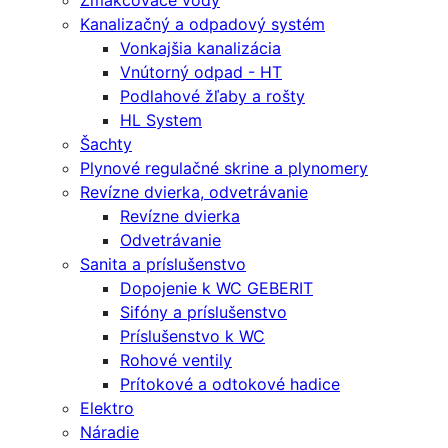
Zmäkčovače vody
Kanalizačný a odpadový systém
Vonkajšia kanalizácia
Vnútorný odpad - HT
Podlahové žľaby a rošty
HL System
Šachty
Plynové regulačné skrine a plynomery
Revízne dvierka, odvetrávanie
Revízne dvierka
Odvetrávanie
Sanita a príslušenstvo
Dopojenie k WC GEBERIT
Sifóny a príslušenstvo
Príslušenstvo k WC
Rohové ventily
Prítokové a odtokové hadice
Elektro
Náradie