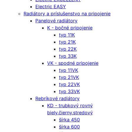
Electric EASY
Radiátory a príslušenstvo na pripojenie
Panelové radiátory
K - bočné pripojenie
typ 11K
typ 21K
typ 22K
typ 33K
VK - spodné pripojenie
typ 11VK
typ 21VK
typ 22VK
typ 33VK
Rebríkové radiátory
KD - trubkový rovný
biely,čierny,stredový
šírka 450
šírka 600