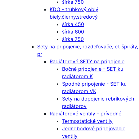
šírka 750
KDO - trubkový oblý
biely,čierny,stredový
šírka 450
šírka 600
šírka 750
Sety na pripojenie, rozdeľovače, el. špirály,
pr
Radiátorové SETY na pripojenie
Bočné pripojenie - SET ku
radiátorom K
Spodné pripojenie - SET ku
radiátorom VK
Sety na dopojenie rebríkových
radiátorov
Radiátorové ventily - prívodné
Termostatické ventily
Jednobodové pripojovacie
ventily