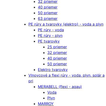
32 priemer
40 priemer
50 priemer
63 priemer
PE rúry a tvarovky (elektro) - voda a plyn
PE rúry - voda
PE rúry - plyn
PE tvarovky
25 priemer
32 priemer
40 priemer
50 priemer
Elektro tvarovky
Vlnovcové a flexi rúry - voda, plyn, solár a
pri
MERABELL (flexi - aqau)
Voda
Plyn
MARROY