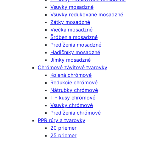
Vsuvky mosadzné
Vsuvky redukované mosadzné
Zátky mosadzné
Viečka mosadzné
Šróbenia mosadzné
Predĺženia mosadzné
Hadičníky mosadzné
Jímky mosadzné
Chrómové závitové tvarovky
Kolená chrómové
Redukcie chrómové
Nátrubky chrómové
T - kusy chrómové
Vsuvky chrómové
Predĺženia chrómové
PPR rúry a tvarovky
20 priemer
25 priemer