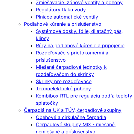
Zmiešavacie, zónové ventily a pohony
Regulátory tlaku vody
Plniace automatické ventily
Podlahové kúrenie a príslušenstvo
Systémové dosky, fólie, dilatačný pás,
klipsy
Rúry na podlahové kúrenie a pripojenie
Rozdeľovače s prietokomermi a
príslušenstvo
Miešané čerpadlové jednotky k
rozdeľovačom do skrinky
Skrinky pre rozdeľovače
Termoelektrické pohony
Kombibox RTL pre reguláciu podľa teploty
spiatočky
Čerpadlá na ÚK a TÚV, čerpadlové skupiny
Obehové a cirkulačné čerpadla
Čerpadlové skupiny MIX - miešané,
nemiešané a príslušenstvo