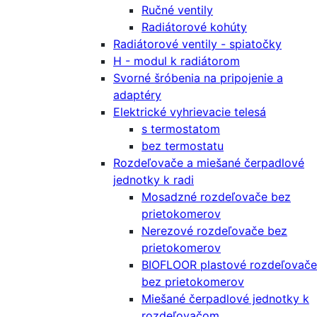
Ručné ventily
Radiátorové kohúty
Radiátorové ventily - spiatočky
H - modul k radiátorom
Svorné šróbenia na pripojenie a
adaptéry
Elektrické vyhrievacie telesá
s termostatom
bez termostatu
Rozdeľovače a miešané čerpadlové
jednotky k radi
Mosadzné rozdeľovače bez
prietokomerov
Nerezové rozdeľovače bez
prietokomerov
BIOFLOOR plastové rozdeľovače
bez prietokomerov
Miešané čerpadlové jednotky k
rozdeľovačom