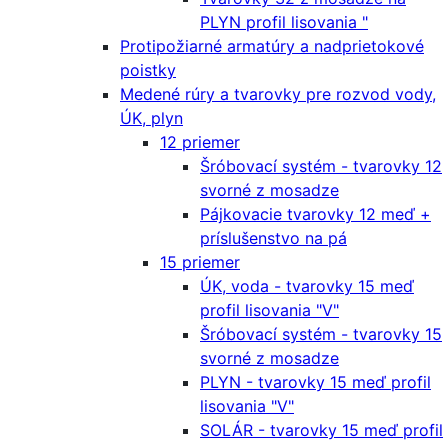
PLYN profil lisovania "
Protipožiarné armatúry a nadprietokové
poistky
Medené rúry a tvarovky pre rozvod vody,
ÚK, plyn
12 priemer
Šróbovací systém - tvarovky 12
svorné z mosadze
Pájkovacie tvarovky 12 meď +
príslušenstvo na pá
15 priemer
ÚK, voda - tvarovky 15 meď
profil lisovania "V"
Šróbovací systém - tvarovky 15
svorné z mosadze
PLYN - tvarovky 15 meď profil
lisovania "V"
SOLÁR - tvarovky 15 meď profil