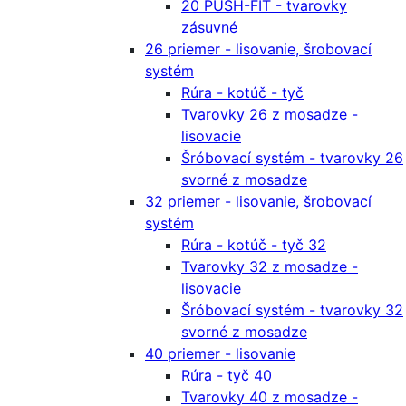
20 PUSH-FIT - tvarovky
zásuvné
26 priemer - lisovanie, šrobovací
systém
Rúra - kotúč - tyč
Tvarovky 26 z mosadze -
lisovacie
Šróbovací systém - tvarovky 26
svorné z mosadze
32 priemer - lisovanie, šrobovací
systém
Rúra - kotúč - tyč 32
Tvarovky 32 z mosadze -
lisovacie
Šróbovací systém - tvarovky 32
svorné z mosadze
40 priemer - lisovanie
Rúra - tyč 40
Tvarovky 40 z mosadze -