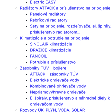
Electric EASY
Radiátory ATTACK a príslušenstvo na pripojenie
Panelové radiátory
Rebríkové radiátory
Sety na pripojenie, rozdeľovače, el. špirály,
príslušenstvo radiátorom...
Klimatizácie a potrubie na pripojenie
SINCLAIR klimatizácie
DRAŽICE klimatizácie
FANCOIL
Potrubie a príslušenstvo
Zásobniky TÚV - bojlere
ATTACK - zásobníky TÚV
Elektrické ohrievače vody
Kombinované ohrievače vody
Nepriamovýhrevné ohrievače
El.špirály, príslušenstvo a náhradné diely k
ohrievačom vody
Rozvody ÚK, PLYN, VODA, SOLÁR