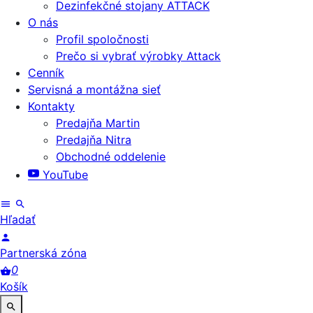
Dezinfekčné stojany ATTACK
O nás
Profil spoločnosti
Prečo si vybrať výrobky Attack
Cenník
Servisná a montážna sieť
Kontakty
Predajňa Martin
Predajňa Nitra
Obchodné oddelenie
YouTube
Hľadať
Partnerská zóna
0
Košík