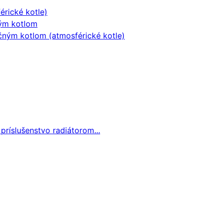
érické kotle)
ným kotlom
čným kotlom (atmosférické kotle)
 príslušenstvo radiátorom...