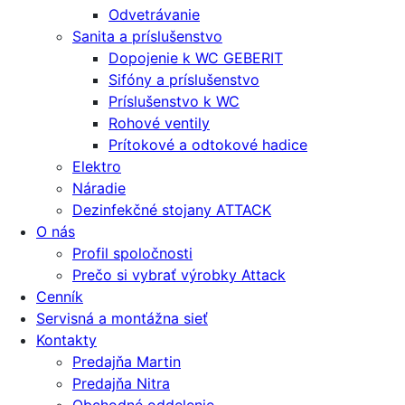
Odvetrávanie
Sanita a príslušenstvo
Dopojenie k WC GEBERIT
Sifóny a príslušenstvo
Príslušenstvo k WC
Rohové ventily
Prítokové a odtokové hadice
Elektro
Náradie
Dezinfekčné stojany ATTACK
O nás
Profil spoločnosti
Prečo si vybrať výrobky Attack
Cenník
Servisná a montážna sieť
Kontakty
Predajňa Martin
Predajňa Nitra