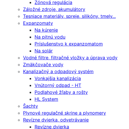
Zónová regulácia
Záložné zdroje, akumulátory
Tesniace materiály, spreje, silikóny, tmely...
Expanzomaty
Na kúrenie
Na pitnú vodu
Príslušenstvo k expanzomatom
Na solár
Vodné filtre, filtračné vložky a úprava vody
Zmäkčovače vody
Kanalizačný a odpadový systém
Vonkajšia kanalizácia
Vnútorný odpad - HT
Podlahové žľaby a rošty
HL System
Šachty
Plynové regulačné skrine a plynomery
Revízne dvierka, odvetrávanie
Revízne dvierka