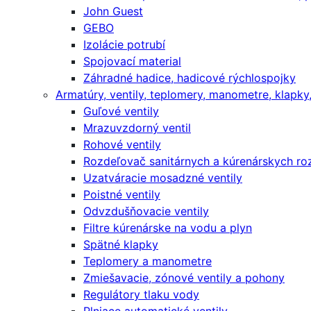
John Guest
GEBO
Izolácie potrubí
Spojovací material
Záhradné hadice, hadicové rýchlospojky
Armatúry, ventily, teplomery, manometre, klapky, f
Guľové ventily
Mrazuvzdorný ventil
Rohové ventily
Rozdeľovač sanitárnych a kúrenárskych r
Uzatváracie mosadzné ventily
Poistné ventily
Odvzdušňovacie ventily
Filtre kúrenárske na vodu a plyn
Spätné klapky
Teplomery a manometre
Zmiešavacie, zónové ventily a pohony
Regulátory tlaku vody