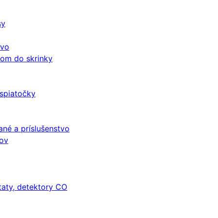
sy
tvo
čom do skrinky
 spiatočky
né a príslušenstvo
mov
taty, detektory CO