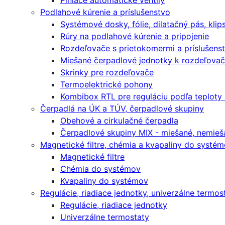
Plniace automatické ventily
Podlahové kúrenie a príslušenstvo
Systémové dosky, fólie, dilatačný pás, klip
Rúry na podlahové kúrenie a pripojenie
Rozdeľovače s prietokomermi a príslušens
Miešané čerpadlové jednotky k rozdeľova
Skrinky pre rozdeľovače
Termoelektrické pohony
Kombibox RTL pre reguláciu podľa teploty
Čerpadlá na ÚK a TÚV, čerpadlové skupiny
Obehové a cirkulačné čerpadla
Čerpadlové skupiny MIX - miešané, nemieša
Magnetické filtre, chémia a kvapaliny do systé
Magnetické filtre
Chémia do systémov
Kvapaliny do systémov
Regulácie, riadiace jednotky, univerzálne termos
Regulácie, riadiace jednotky
Univerzálne termostaty