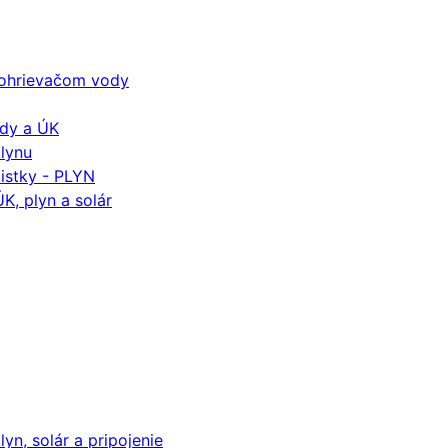
k ohrievačom vody
ody a ÚK
plynu
istky - PLYN
K, plyn a solár
yn, solár a pripojenie