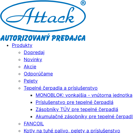
Produkty
Dopredaj
Novinky
Akcie
Odporúčame
Pelety
Tepelné čerpadla a príslušenstvo
MONOBLOK: vonkajšia - vnútorna jednotka
Príslušenstvo pre tepelné čerpadlá
Zásobníky TÚV pre tepelné čerpadlá
Akumulačné zásobníky pre tepelné čerpadl
FANCOIL
Kotly na tuhé palivo, pelety a príslušenstvo