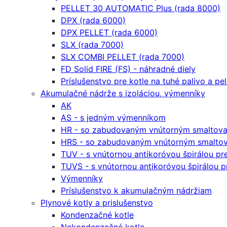
PELLET 30 AUTOMATIC Plus (rada 8000)
DPX (rada 6000)
DPX PELLET (rada 6000)
SLX (rada 7000)
SLX COMBI PELLET (rada 7000)
FD Solid FIRE (FS) - náhradné diely
Príslušenstvo pre kotle na tuhé palivo a pe
Akumulačné nádrže s izoláciou, výmenníky
AK
AS - s jedným výmenníkom
HR - so zabudovaným vnútorným smaltova
HRS - so zabudovaným vnútorným smaltov
TUV - s vnútornou antikoróvou špirálou p
TUVS - s vnútornou antikoróvou špirálou 
Výmenníky
Príslušenstvo k akumulačným nádržiam
Plynové kotly a prislušenstvo
Kondenzačné kotle