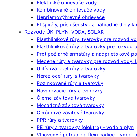
Elektrické ohrievače vody
Kombinované ohrievače vody
Nepriamovýhrevné ohrievače
El.špirály, príslušenstvo a náhradné diely 
Rozvody ÚK, PLYN, VODA, SOLÁR
Plasthliníkové rúry, tvarovky pre rozvod v
Plasthliníkové rúry a tvarovky pre rozvod 
Protipožiarné armatúry a nadprietokové po
Medené rúry a tvarovky pre rozvod vody, Ú
Uhlíková oceľ rúry a tvarovky
Nerez oceľ rúry a tvarovky
Pozinkované rúry a tvarovky
Navarovacie rúry a tvarovky
Čierne závitové tvarovky
Mosadzné závitové tvarovky
Chrómové závitové tvarovky
PPR rúry a tvarovky
PE rúry a tvarovky (elektro) - voda a plyn
Vlnovcové potrubie a flexi hadice - voda, pl