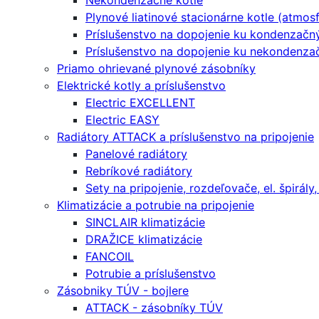
Nekondenzačné kotle
Plynové liatinové stacionárne kotle (atmosf
Príslušenstvo na dopojenie ku kondenzač
Príslušenstvo na dopojenie ku nekondenza
Priamo ohrievané plynové zásobníky
Elektrické kotly a príslušenstvo
Electric EXCELLENT
Electric EASY
Radiátory ATTACK a príslušenstvo na pripojenie
Panelové radiátory
Rebríkové radiátory
Sety na pripojenie, rozdeľovače, el. špirály,
Klimatizácie a potrubie na pripojenie
SINCLAIR klimatizácie
DRAŽICE klimatizácie
FANCOIL
Potrubie a príslušenstvo
Zásobniky TÚV - bojlere
ATTACK - zásobníky TÚV