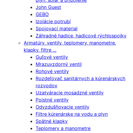
plyn, solár a pripojenie
John Guest
GEBO
Izolácie potrubí
Spojovací material
Záhradné hadice, hadicové rýchlospojky
Armatúry, ventily, teplomery, manometre,
klapky, filtre ...
Guľové ventily
Mrazuvzdorný ventil
Rohové ventily
Rozdeľovač sanitárnych a kúrenárskych
rozvodov
Uzatváracie mosadzné ventily
Poistné ventily
Odvzdušňovacie ventily
Filtre kúrenárske na vodu a plyn
Spätné klapky
Teplomery a manometre