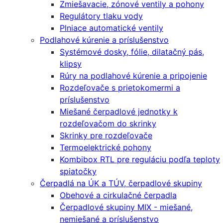
Zmiešavacie, zónové ventily a pohony
Regulátory tlaku vody
Plniace automatické ventily
Podlahové kúrenie a príslušenstvo
Systémové dosky, fólie, dilatačný pás,
klipsy
Rúry na podlahové kúrenie a pripojenie
Rozdeľovače s prietokomermi a
príslušenstvo
Miešané čerpadlové jednotky k
rozdeľovačom do skrinky
Skrinky pre rozdeľovače
Termoelektrické pohony
Kombibox RTL pre reguláciu podľa teploty
spiatočky
Čerpadlá na ÚK a TÚV, čerpadlové skupiny
Obehové a cirkulačné čerpadla
Čerpadlové skupiny MIX - miešané,
nemiešané a príslušenstvo