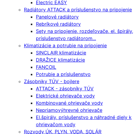
Electric EASY
Radiátory ATTACK a príslušenstvo na pripojenie
Panelové radiátory
Rebríkové radiátory
Sety na pripojenie, rozdeľovače, el. špirály,
príslušenstvo radiátorom...
Klimatizácie a potrubie na pripojenie
SINCLAIR klimatizácie
DRAŽICE klimatizácie
FANCOIL
Potrubie a príslušenstvo
Zásobniky TÚV - bojlere
ATTACK - zásobníky TÚV
Elektrické ohrievače vody
Kombinované ohrievače vody
Nepriamovýhrevné ohrievače
El.špirály, príslušenstvo a náhradné diely k
ohrievačom vody
Rozvody ÚK, PLYN, VODA, SOLÁR