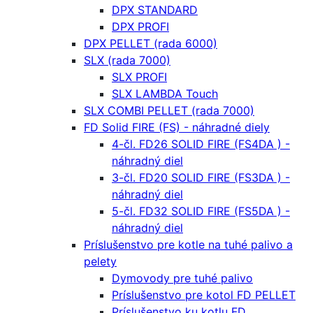
DPX STANDARD
DPX PROFI
DPX PELLET (rada 6000)
SLX (rada 7000)
SLX PROFI
SLX LAMBDA Touch
SLX COMBI PELLET (rada 7000)
FD Solid FIRE (FS) - náhradné diely
4-čl. FD26 SOLID FIRE (FS4DA ) -
náhradný diel
3-čl. FD20 SOLID FIRE (FS3DA ) -
náhradný diel
5-čl. FD32 SOLID FIRE (FS5DA ) -
náhradný diel
Príslušenstvo pre kotle na tuhé palivo a
pelety
Dymovody pre tuhé palivo
Príslušenstvo pre kotol FD PELLET
Príslušenstvo ku kotlu FD