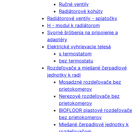
Ručné ventily
Radiátorové kohúty
Radiátorové ventily - spiatočky
H - modul k radiátorom
Svorné šróbenia na pripojenie a
adaptéry
Elektrické vyhrievacie telesá
s termostatom
bez termostatu
Rozdeľovače a miešané čerpadlové
jednotky k radi
Mosadzné rozdeľovače bez
prietokomerov
Nerezové rozdeľovače bez
prietokomerov
BIOFLOOR plastové rozdeľovače
bez prietokomerov
Miešané čerpadlové jednotky k
rozdeľovačom