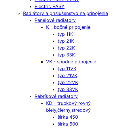
Electric EASY
Radiátory a príslušenstvo na pripojenie
Panelové radiátory
K - bočné pripojenie
typ 11K
typ 21K
typ 22K
typ 33K
VK - spodné pripojenie
typ 11VK
typ 21VK
typ 22VK
typ 33VK
Rebríkové radiátory
KD - trubkový rovný
biely,čierny,stredový
šírka 450
šírka 600