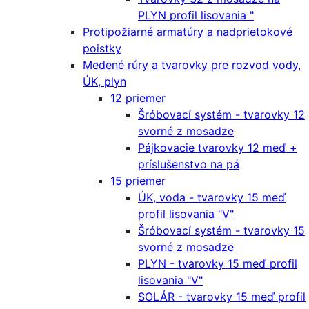
PLYN profil lisovania "
Protipožiarné armatúry a nadprietokové
poistky
Medené rúry a tvarovky pre rozvod vody,
ÚK, plyn
12 priemer
Šróbovací systém - tvarovky 12
svorné z mosadze
Pájkovacie tvarovky 12 meď +
príslušenstvo na pá
15 priemer
ÚK, voda - tvarovky 15 meď
profil lisovania "V"
Šróbovací systém - tvarovky 15
svorné z mosadze
PLYN - tvarovky 15 meď profil
lisovania "V"
SOLÁR - tvarovky 15 meď profil