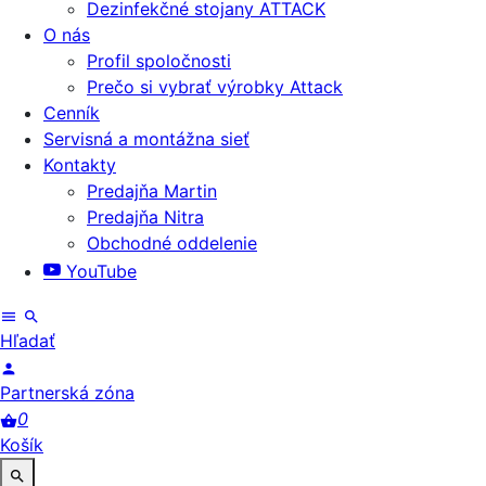
Dezinfekčné stojany ATTACK
O nás
Profil spoločnosti
Prečo si vybrať výrobky Attack
Cenník
Servisná a montážna sieť
Kontakty
Predajňa Martin
Predajňa Nitra
Obchodné oddelenie
YouTube
Hľadať
Partnerská zóna
0
Košík