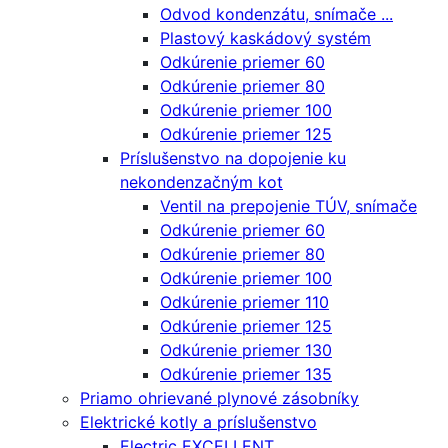
Odvod kondenzátu, snímače ...
Plastový kaskádový systém
Odkúrenie priemer 60
Odkúrenie priemer 80
Odkúrenie priemer 100
Odkúrenie priemer 125
Príslušenstvo na dopojenie ku
nekondenzačným kot
Ventil na prepojenie TÚV, snímače
Odkúrenie priemer 60
Odkúrenie priemer 80
Odkúrenie priemer 100
Odkúrenie priemer 110
Odkúrenie priemer 125
Odkúrenie priemer 130
Odkúrenie priemer 135
Priamo ohrievané plynové zásobníky
Elektrické kotly a príslušenstvo
Electric EXCELLENT