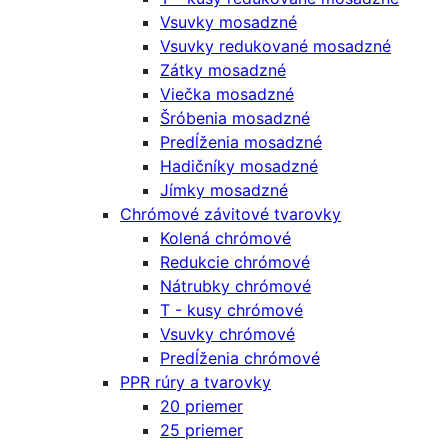
Vsuvky mosadzné
Vsuvky redukované mosadzné
Zátky mosadzné
Viečka mosadzné
Šróbenia mosadzné
Predĺženia mosadzné
Hadičníky mosadzné
Jímky mosadzné
Chrómové závitové tvarovky
Kolená chrómové
Redukcie chrómové
Nátrubky chrómové
T - kusy chrómové
Vsuvky chrómové
Predĺženia chrómové
PPR rúry a tvarovky
20 priemer
25 priemer