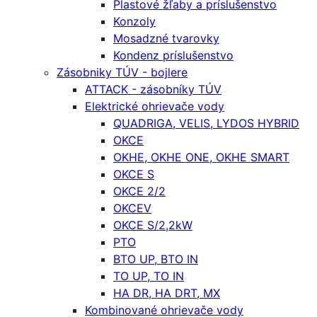
Plastové žľaby a príslušenstvo
Konzoly
Mosadzné tvarovky
Kondenz príslušenstvo
Zásobniky TÚV - bojlere
ATTACK - zásobníky TÚV
Elektrické ohrievače vody
QUADRIGA, VELIS, LYDOS HYBRID
OKCE
OKHE, OKHE ONE, OKHE SMART
OKCE S
OKCE 2/2
OKCEV
OKCE S/2,2kW
PTO
BTO UP, BTO IN
TO UP, TO IN
HA DR, HA DRT, MX
Kombinované ohrievače vody