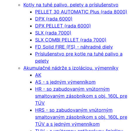
Kotly na tuhé palivo, pelety a príslušenstvo
PELLET 30 AUTOMATIC Plus (rada 8000)
DPX (rada 6000)
DPX PELLET (rada 6000)
SLX (rada 7000)
SLX COMBI PELLET (rada 7000)
FD Solid FIRE (FS) - náhradné diely
Príslušenstvo pre kotle na tuhé palivo a
pelety
Akumulačné nádrže s izoláciou, výmenníky
AK
AS - s jedným výmenníkom
HR - so zabudovaným vnútorným
smaltovaným zásobníkom s obj. 160L pre
TÚV
HRS - so zabudovaným vnútorným
smaltovaným zásobníkom s obj. 160L pre
TÚV a s jedným výmenníkom