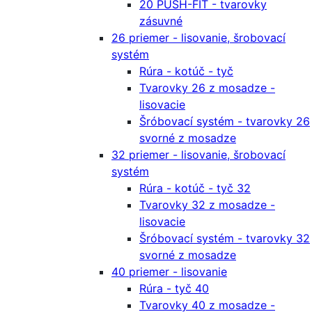
20 PUSH-FIT - tvarovky
zásuvné
26 priemer - lisovanie, šrobovací
systém
Rúra - kotúč - tyč
Tvarovky 26 z mosadze -
lisovacie
Šróbovací systém - tvarovky 26
svorné z mosadze
32 priemer - lisovanie, šrobovací
systém
Rúra - kotúč - tyč 32
Tvarovky 32 z mosadze -
lisovacie
Šróbovací systém - tvarovky 32
svorné z mosadze
40 priemer - lisovanie
Rúra - tyč 40
Tvarovky 40 z mosadze -