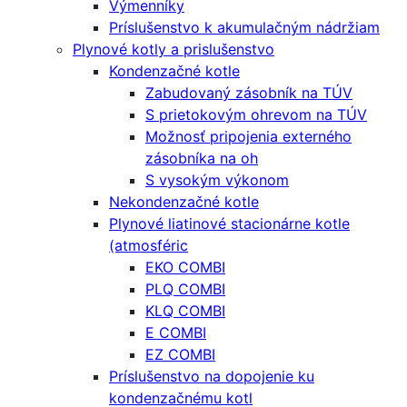
Výmenníky
Príslušenstvo k akumulačným nádržiam
Plynové kotly a prislušenstvo
Kondenzačné kotle
Zabudovaný zásobník na TÚV
S prietokovým ohrevom na TÚV
Možnosť pripojenia externého
zásobníka na oh
S vysokým výkonom
Nekondenzačné kotle
Plynové liatinové stacionárne kotle
(atmosféric
EKO COMBI
PLQ COMBI
KLQ COMBI
E COMBI
EZ COMBI
Príslušenstvo na dopojenie ku
kondenzačnému kotl