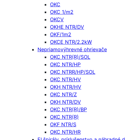
OKC
OKC 1/m2
OKCV
OKHE NTR/DV
OKF/1m2
OKCE NTR/2,2kW
Nepriamovýhrevné ohrievače
OKC NTR(R)/SOL
OKC NTR/HP
OKC NTRR/HP/SOL
OKC NTR/HV
OKH NTR/HV
OKC NTR/Z
OKH NTR/DV
OKC NTR(R)/BP
OKC NTR(R)
OKF NTR/S
OKC NTR/HR
El.špirály, príslušenstvo a náhradné d