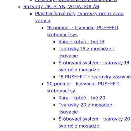
Rozvody ÚK, PLYN, VODA, SOLÁR
Plasthliníkové rúry, tvarovky pre rozvod
vody a
16 priemer - lisovanie, PUSH-FIT,
šrobovací sys
Rúra - kotúč - tyč 16
Tvarovky 16 z mosadze -
lisovacie
Šróbovací systém - tvarovky 16
svorné z mosadze
16 PUSH-FIT - tvarovky zásuvné
20 priemer - lisovanie, PUSH-FIT,
šrobovací sy
Rúra - kotúč - tyč 20
Tvarovky 20 z mosadze -
lisovacie
Šróbovací systém - tvarovky 20
svorné z mosadze