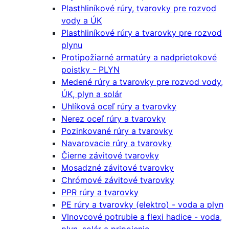
Plasthliníkové rúry, tvarovky pre rozvod
vody a ÚK
Plasthliníkové rúry a tvarovky pre rozvod
plynu
Protipožiarné armatúry a nadprietokové
poistky - PLYN
Medené rúry a tvarovky pre rozvod vody,
ÚK, plyn a solár
Uhlíková oceľ rúry a tvarovky
Nerez oceľ rúry a tvarovky
Pozinkované rúry a tvarovky
Navarovacie rúry a tvarovky
Čierne závitové tvarovky
Mosadzné závitové tvarovky
Chrómové závitové tvarovky
PPR rúry a tvarovky
PE rúry a tvarovky (elektro) - voda a plyn
Vlnovcové potrubie a flexi hadice - voda,