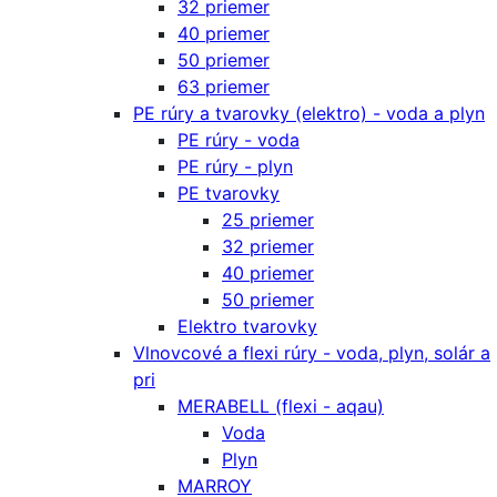
32 priemer
40 priemer
50 priemer
63 priemer
PE rúry a tvarovky (elektro) - voda a plyn
PE rúry - voda
PE rúry - plyn
PE tvarovky
25 priemer
32 priemer
40 priemer
50 priemer
Elektro tvarovky
Vlnovcové a flexi rúry - voda, plyn, solár a
pri
MERABELL (flexi - aqau)
Voda
Plyn
MARROY