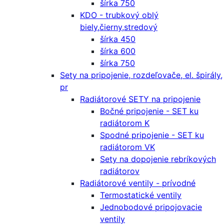
šírka 750
KDO - trubkový oblý
biely,čierny,stredový
šírka 450
šírka 600
šírka 750
Sety na pripojenie, rozdeľovače, el. špirály,
pr
Radiátorové SETY na pripojenie
Bočné pripojenie - SET ku
radiátorom K
Spodné pripojenie - SET ku
radiátorom VK
Sety na dopojenie rebríkových
radiátorov
Radiátorové ventily - prívodné
Termostatické ventily
Jednobodové pripojovacie
ventily