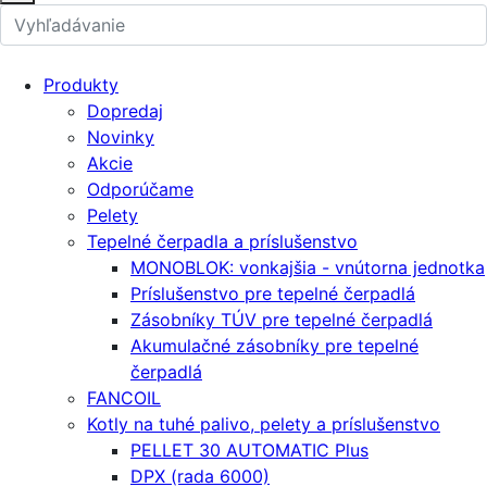
Produkty
Dopredaj
Novinky
Akcie
Odporúčame
Pelety
Tepelné čerpadla a príslušenstvo
MONOBLOK: vonkajšia - vnútorna jednotka
Príslušenstvo pre tepelné čerpadlá
Zásobníky TÚV pre tepelné čerpadlá
Akumulačné zásobníky pre tepelné
čerpadlá
FANCOIL
Kotly na tuhé palivo, pelety a príslušenstvo
PELLET 30 AUTOMATIC Plus
DPX (rada 6000)