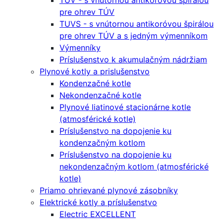
TUV - s vnútornou antikoróvou špirálou
pre ohrev TÚV
TUVS - s vnútornou antikoróvou špirálou
pre ohrev TÚV a s jedným výmenníkom
Výmenníky
Príslušenstvo k akumulačným nádržiam
Plynové kotly a prislušenstvo
Kondenzačné kotle
Nekondenzačné kotle
Plynové liatinové stacionárne kotle
(atmosférické kotle)
Príslušenstvo na dopojenie ku
kondenzačným kotlom
Príslušenstvo na dopojenie ku
nekondenzačným kotlom (atmosférické
kotle)
Priamo ohrievané plynové zásobníky
Elektrické kotly a príslušenstvo
Electric EXCELLENT