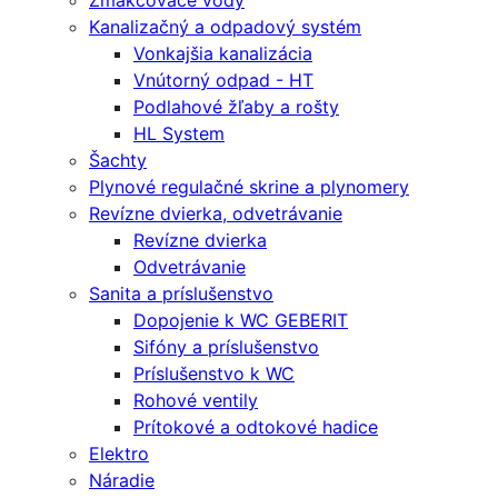
Zmäkčovače vody
Kanalizačný a odpadový systém
Vonkajšia kanalizácia
Vnútorný odpad - HT
Podlahové žľaby a rošty
HL System
Šachty
Plynové regulačné skrine a plynomery
Revízne dvierka, odvetrávanie
Revízne dvierka
Odvetrávanie
Sanita a príslušenstvo
Dopojenie k WC GEBERIT
Sifóny a príslušenstvo
Príslušenstvo k WC
Rohové ventily
Prítokové a odtokové hadice
Elektro
Náradie