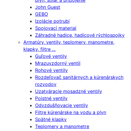
plyn, solár a pripojenie
John Guest
GEBO
Izolácie potrubí
Spojovací material
Záhradné hadice, hadicové rýchlospojky
Armatúry, ventily, teplomery, manometre,
klapky, filtre ...
Guľové ventily
Mrazuvzdorný ventil
Rohové ventily
Rozdeľovač sanitárnych a kúrenárskych
rozvodov
Uzatváracie mosadzné ventily
Poistné ventily
Odvzdušňovacie ventily
Filtre kúrenárske na vodu a plyn
Spätné klapky
Teplomery a manometre