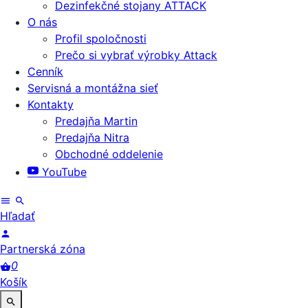
Dezinfekčné stojany ATTACK
O nás
Profil spoločnosti
Prečo si vybrať výrobky Attack
Cenník
Servisná a montážna sieť
Kontakty
Predajňa Martin
Predajňa Nitra
Obchodné oddelenie
YouTube
Hľadať
Partnerská zóna
0
Košík