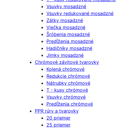
Vsuvky mosadzné
Vsuvky redukované mosadzné
Zátky mosadzné
Viečka mosadzné
Šróbenia mosadzné
Predĺženia mosadzné
Hadičníky mosadzné
Jímky mosadzné
Chrómové závitové tvarovky
Kolená chrómové
Redukcie chrómové
Nátrubky chrómové
T - kusy chrómové
Vsuvky chrómové
Predĺženia chrómové
PPR rúry a tvarovky
20 priemer
25 priemer