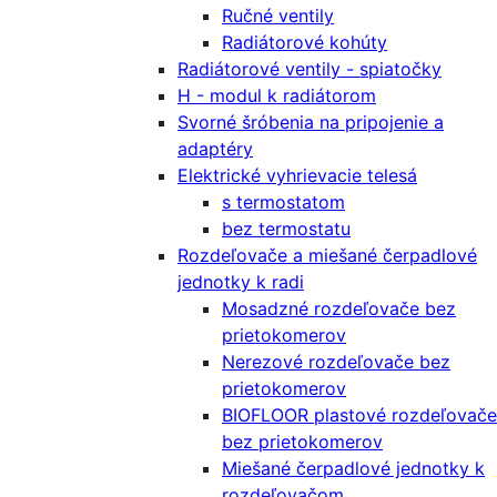
Ručné ventily
Radiátorové kohúty
Radiátorové ventily - spiatočky
H - modul k radiátorom
Svorné šróbenia na pripojenie a
adaptéry
Elektrické vyhrievacie telesá
s termostatom
bez termostatu
Rozdeľovače a miešané čerpadlové
jednotky k radi
Mosadzné rozdeľovače bez
prietokomerov
Nerezové rozdeľovače bez
prietokomerov
BIOFLOOR plastové rozdeľovače
bez prietokomerov
Miešané čerpadlové jednotky k
rozdeľovačom