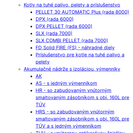
Kotly na tuhé palivo, pelety a príslušenstvo
PELLET 30 AUTOMATIC Plus (rada 8000)
DPX (rada 6000)
DPX PELLET (rada 6000)
SLX (rada 7000)
SLX COMBI PELLET (rada 7000)
FD Solid FIRE (FS) - náhradné diely
Príslušenstvo pre kotle na tuhé palivo a
pelety
Akumulačné nádrže s izoláciou, výmenníky
AK
AS - s jedným výmenníkom
HR - so zabudovaným vnútorným
smaltovaným zásobníkom s obj. 160L pre
TÚV
HRS - so zabudovaným vnútorným
smaltovaným zásobníkom s obj. 160L pre
TÚV a s jedným výmenníkom