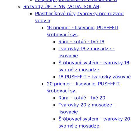
Rozvody ÚK, PLYN, VODA, SOLÁR
Plasthliníkové rúry, tvarovky pre rozvod
vody a
16 priemer - lisovanie, PUSH-FIT,
šrobovací sys
Rúra - kotúč - tyč 16
Tvarovky 16 z mosadze -
lisovacie
Šróbovací systém - tvarovky 16
svorné z mosadze
16 PUSH-FIT - tvarovky zásuvné
20 priemer - lisovanie, PUSH-FIT,
šrobovací sy
Rúra - kotúč - tyč 20
Tvarovky 20 z mosadze -
lisovacie
Šróbovací systém - tvarovky 20
svorné z mosadze