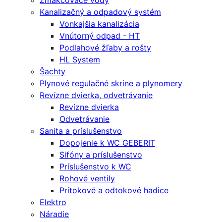
Zmäkčovače vody
Kanalizačný a odpadový systém
Vonkajšia kanalizácia
Vnútorný odpad - HT
Podlahové žľaby a rošty
HL System
Šachty
Plynové regulačné skrine a plynomery
Revízne dvierka, odvetrávanie
Revízne dvierka
Odvetrávanie
Sanita a príslušenstvo
Dopojenie k WC GEBERIT
Sifóny a príslušenstvo
Príslušenstvo k WC
Rohové ventily
Prítokové a odtokové hadice
Elektro
Náradie