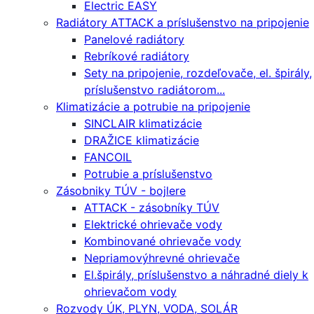
Electric EASY
Radiátory ATTACK a príslušenstvo na pripojenie
Panelové radiátory
Rebríkové radiátory
Sety na pripojenie, rozdeľovače, el. špirály,
príslušenstvo radiátorom...
Klimatizácie a potrubie na pripojenie
SINCLAIR klimatizácie
DRAŽICE klimatizácie
FANCOIL
Potrubie a príslušenstvo
Zásobniky TÚV - bojlere
ATTACK - zásobníky TÚV
Elektrické ohrievače vody
Kombinované ohrievače vody
Nepriamovýhrevné ohrievače
El.špirály, príslušenstvo a náhradné diely k
ohrievačom vody
Rozvody ÚK, PLYN, VODA, SOLÁR