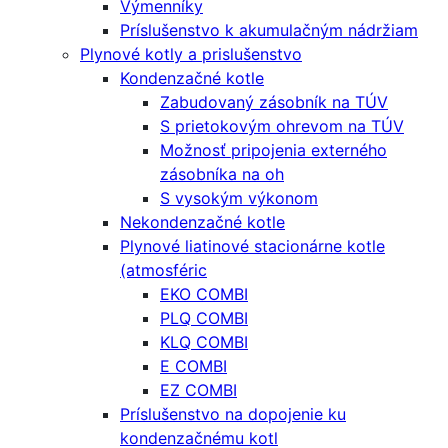
Výmenníky
Príslušenstvo k akumulačným nádržiam
Plynové kotly a prislušenstvo
Kondenzačné kotle
Zabudovaný zásobník na TÚV
S prietokovým ohrevom na TÚV
Možnosť pripojenia externého
zásobníka na oh
S vysokým výkonom
Nekondenzačné kotle
Plynové liatinové stacionárne kotle
(atmosféric
EKO COMBI
PLQ COMBI
KLQ COMBI
E COMBI
EZ COMBI
Príslušenstvo na dopojenie ku
kondenzačnému kotl