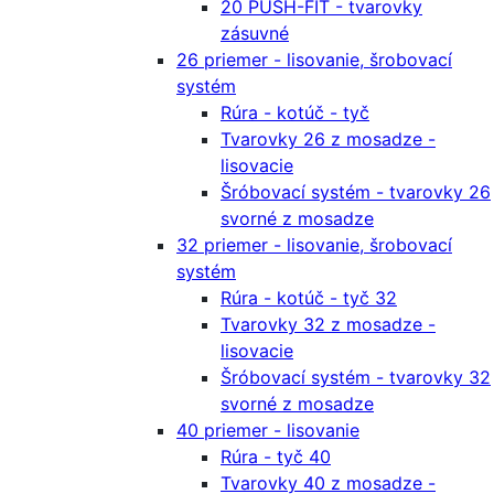
20 PUSH-FIT - tvarovky
zásuvné
26 priemer - lisovanie, šrobovací
systém
Rúra - kotúč - tyč
Tvarovky 26 z mosadze -
lisovacie
Šróbovací systém - tvarovky 26
svorné z mosadze
32 priemer - lisovanie, šrobovací
systém
Rúra - kotúč - tyč 32
Tvarovky 32 z mosadze -
lisovacie
Šróbovací systém - tvarovky 32
svorné z mosadze
40 priemer - lisovanie
Rúra - tyč 40
Tvarovky 40 z mosadze -