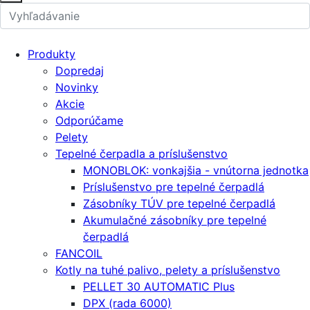
Produkty
Dopredaj
Novinky
Akcie
Odporúčame
Pelety
Tepelné čerpadla a príslušenstvo
MONOBLOK: vonkajšia - vnútorna jednotka
Príslušenstvo pre tepelné čerpadlá
Zásobníky TÚV pre tepelné čerpadlá
Akumulačné zásobníky pre tepelné
čerpadlá
FANCOIL
Kotly na tuhé palivo, pelety a príslušenstvo
PELLET 30 AUTOMATIC Plus
DPX (rada 6000)