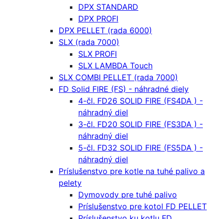
DPX STANDARD
DPX PROFI
DPX PELLET (rada 6000)
SLX (rada 7000)
SLX PROFI
SLX LAMBDA Touch
SLX COMBI PELLET (rada 7000)
FD Solid FIRE (FS) - náhradné diely
4-čl. FD26 SOLID FIRE (FS4DA ) -
náhradný diel
3-čl. FD20 SOLID FIRE (FS3DA ) -
náhradný diel
5-čl. FD32 SOLID FIRE (FS5DA ) -
náhradný diel
Príslušenstvo pre kotle na tuhé palivo a
pelety
Dymovody pre tuhé palivo
Príslušenstvo pre kotol FD PELLET
Príslušenstvo ku kotlu FD