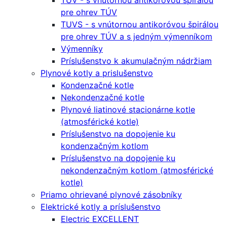
TUV - s vnútornou antikoróvou špirálou
pre ohrev TÚV
TUVS - s vnútornou antikoróvou špirálou
pre ohrev TÚV a s jedným výmenníkom
Výmenníky
Príslušenstvo k akumulačným nádržiam
Plynové kotly a prislušenstvo
Kondenzačné kotle
Nekondenzačné kotle
Plynové liatinové stacionárne kotle
(atmosférické kotle)
Príslušenstvo na dopojenie ku
kondenzačným kotlom
Príslušenstvo na dopojenie ku
nekondenzačným kotlom (atmosférické
kotle)
Priamo ohrievané plynové zásobníky
Elektrické kotly a príslušenstvo
Electric EXCELLENT