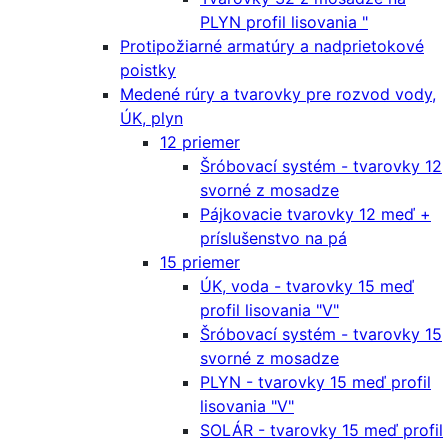
PLYN profil lisovania "
Protipožiarné armatúry a nadprietokové
poistky
Medené rúry a tvarovky pre rozvod vody,
ÚK, plyn
12 priemer
Šróbovací systém - tvarovky 12
svorné z mosadze
Pájkovacie tvarovky 12 meď +
príslušenstvo na pá
15 priemer
ÚK, voda - tvarovky 15 meď
profil lisovania "V"
Šróbovací systém - tvarovky 15
svorné z mosadze
PLYN - tvarovky 15 meď profil
lisovania "V"
SOLÁR - tvarovky 15 meď profil