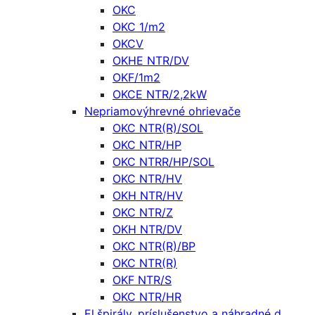
OKC
OKC 1/m2
OKCV
OKHE NTR/DV
OKF/1m2
OKCE NTR/2,2kW
Nepriamovýhrevné ohrievače
OKC NTR(R)/SOL
OKC NTR/HP
OKC NTRR/HP/SOL
OKC NTR/HV
OKH NTR/HV
OKC NTR/Z
OKH NTR/DV
OKC NTR(R)/BP
OKC NTR(R)
OKF NTR/S
OKC NTR/HR
El.špirály, príslušenstvo a náhradné d