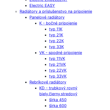
Electric EASY
Radiátory a príslušenstvo na pripojenie
Panelové radiátory
K - bočné pripojenie
typ 11K
typ 21K
typ 22K
typ 33K
VK - spodné pripojenie
typ 11VK
typ 21VK
typ 22VK
typ 33VK
Rebríkové radiátory
KD - trubkový rovný
biely,čierny,stredový
šírka 450
šírka 600