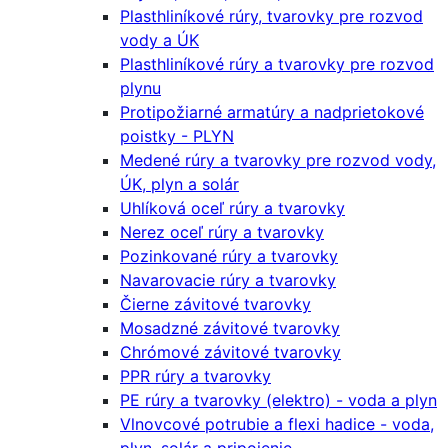
Plasthliníkové rúry, tvarovky pre rozvod
vody a ÚK
Plasthliníkové rúry a tvarovky pre rozvod
plynu
Protipožiarné armatúry a nadprietokové
poistky - PLYN
Medené rúry a tvarovky pre rozvod vody,
ÚK, plyn a solár
Uhlíková oceľ rúry a tvarovky
Nerez oceľ rúry a tvarovky
Pozinkované rúry a tvarovky
Navarovacie rúry a tvarovky
Čierne závitové tvarovky
Mosadzné závitové tvarovky
Chrómové závitové tvarovky
PPR rúry a tvarovky
PE rúry a tvarovky (elektro) - voda a plyn
Vlnovcové potrubie a flexi hadice - voda,