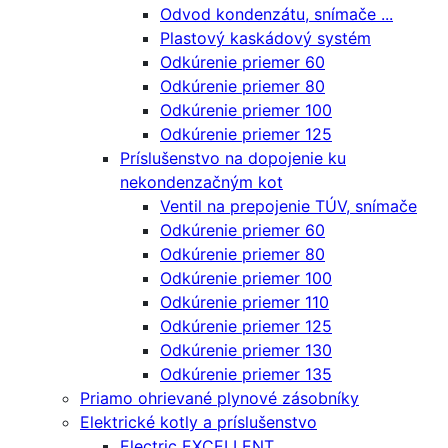
Odvod kondenzátu, snímače ...
Plastový kaskádový systém
Odkúrenie priemer 60
Odkúrenie priemer 80
Odkúrenie priemer 100
Odkúrenie priemer 125
Príslušenstvo na dopojenie ku
nekondenzačným kot
Ventil na prepojenie TÚV, snímače
Odkúrenie priemer 60
Odkúrenie priemer 80
Odkúrenie priemer 100
Odkúrenie priemer 110
Odkúrenie priemer 125
Odkúrenie priemer 130
Odkúrenie priemer 135
Priamo ohrievané plynové zásobníky
Elektrické kotly a príslušenstvo
Electric EXCELLENT