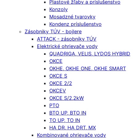
Plastové žľaby a príslušenstvo
Konzoly
Mosadzné tvarovky
Kondenz príslušenstvo
Zásobniky TÚV - bojlere
ATTACK - zásobníky TÚV
Elektrické ohrievače vody
QUADRIGA, VELIS, LYDOS HYBRID
OKCE
OKHE, OKHE ONE, OKHE SMART
OKCE S
OKCE 2/2
OKCEV
OKCE S/2,2kW
PTO
BTO UP, BTO IN
TO UP, TO IN
HA DR, HA DRT, MX
Kombinované ohrievače vody