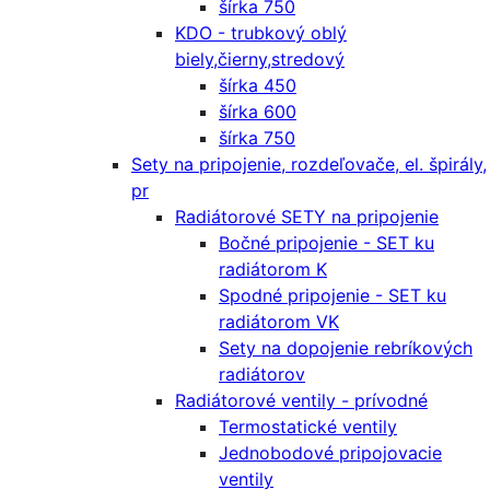
šírka 750
KDO - trubkový oblý
biely,čierny,stredový
šírka 450
šírka 600
šírka 750
Sety na pripojenie, rozdeľovače, el. špirály,
pr
Radiátorové SETY na pripojenie
Bočné pripojenie - SET ku
radiátorom K
Spodné pripojenie - SET ku
radiátorom VK
Sety na dopojenie rebríkových
radiátorov
Radiátorové ventily - prívodné
Termostatické ventily
Jednobodové pripojovacie
ventily