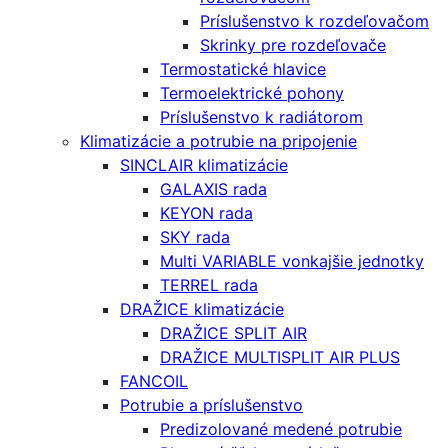
Príslušenstvo k rozdeľovačom
Skrinky pre rozdeľovače
Termostatické hlavice
Termoelektrické pohony
Príslušenstvo k radiátorom
Klimatizácie a potrubie na pripojenie
SINCLAIR klimatizácie
GALAXIS rada
KEYON rada
SKY rada
Multi VARIABLE vonkajšie jednotky
TERREL rada
DRAŽICE klimatizácie
DRAŽICE SPLIT AIR
DRAŽICE MULTISPLIT AIR PLUS
FANCOIL
Potrubie a príslušenstvo
Predizolované medené potrubie