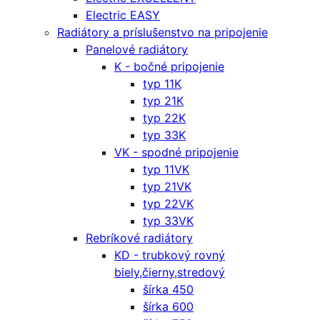
Electric EASY
Radiátory a príslušenstvo na pripojenie
Panelové radiátory
K - bočné pripojenie
typ 11K
typ 21K
typ 22K
typ 33K
VK - spodné pripojenie
typ 11VK
typ 21VK
typ 22VK
typ 33VK
Rebríkové radiátory
KD - trubkový rovný
biely,čierny,stredový
šírka 450
šírka 600