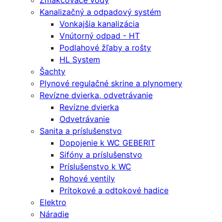
Zmäkčovače vody
Kanalizačný a odpadový systém
Vonkajšia kanalizácia
Vnútorný odpad - HT
Podlahové žľaby a rošty
HL System
Šachty
Plynové regulačné skrine a plynomery
Revízne dvierka, odvetrávanie
Revízne dvierka
Odvetrávanie
Sanita a príslušenstvo
Dopojenie k WC GEBERIT
Sifóny a príslušenstvo
Príslušenstvo k WC
Rohové ventily
Prítokové a odtokové hadice
Elektro
Náradie