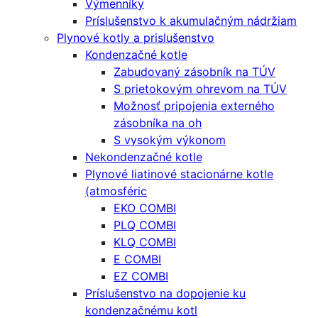
Výmenníky
Príslušenstvo k akumulačným nádržiam
Plynové kotly a prislušenstvo
Kondenzačné kotle
Zabudovaný zásobník na TÚV
S prietokovým ohrevom na TÚV
Možnosť pripojenia externého
zásobníka na oh
S vysokým výkonom
Nekondenzačné kotle
Plynové liatinové stacionárne kotle
(atmosféric
EKO COMBI
PLQ COMBI
KLQ COMBI
E COMBI
EZ COMBI
Príslušenstvo na dopojenie ku
kondenzačnému kotl