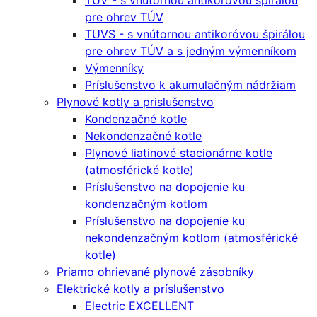
TUV - s vnútornou antikoróvou špirálou
pre ohrev TÚV
TUVS - s vnútornou antikoróvou špirálou
pre ohrev TÚV a s jedným výmenníkom
Výmenníky
Príslušenstvo k akumulačným nádržiam
Plynové kotly a prislušenstvo
Kondenzačné kotle
Nekondenzačné kotle
Plynové liatinové stacionárne kotle
(atmosférické kotle)
Príslušenstvo na dopojenie ku
kondenzačným kotlom
Príslušenstvo na dopojenie ku
nekondenzačným kotlom (atmosférické
kotle)
Priamo ohrievané plynové zásobníky
Elektrické kotly a príslušenstvo
Electric EXCELLENT