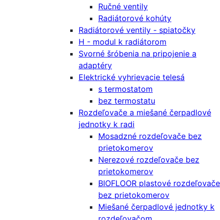
Ručné ventily
Radiátorové kohúty
Radiátorové ventily - spiatočky
H - modul k radiátorom
Svorné šróbenia na pripojenie a
adaptéry
Elektrické vyhrievacie telesá
s termostatom
bez termostatu
Rozdeľovače a miešané čerpadlové
jednotky k radi
Mosadzné rozdeľovače bez
prietokomerov
Nerezové rozdeľovače bez
prietokomerov
BIOFLOOR plastové rozdeľovače
bez prietokomerov
Miešané čerpadlové jednotky k
rozdeľovačom