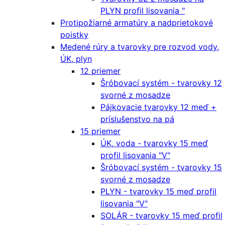
PLYN profil lisovania "
Protipožiarné armatúry a nadprietokové
poistky
Medené rúry a tvarovky pre rozvod vody,
ÚK, plyn
12 priemer
Šróbovací systém - tvarovky 12
svorné z mosadze
Pájkovacie tvarovky 12 meď +
príslušenstvo na pá
15 priemer
ÚK, voda - tvarovky 15 meď
profil lisovania "V"
Šróbovací systém - tvarovky 15
svorné z mosadze
PLYN - tvarovky 15 meď profil
lisovania "V"
SOLÁR - tvarovky 15 meď profil