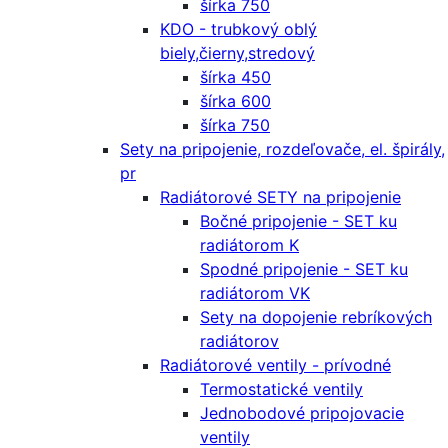
šírka 750
KDO - trubkový oblý
biely,čierny,stredový
šírka 450
šírka 600
šírka 750
Sety na pripojenie, rozdeľovače, el. špirály,
pr
Radiátorové SETY na pripojenie
Bočné pripojenie - SET ku
radiátorom K
Spodné pripojenie - SET ku
radiátorom VK
Sety na dopojenie rebríkových
radiátorov
Radiátorové ventily - prívodné
Termostatické ventily
Jednobodové pripojovacie
ventily