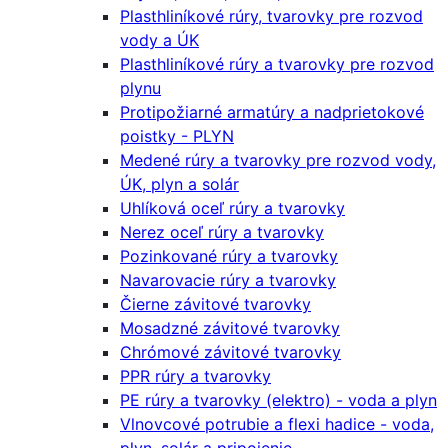
Plasthliníkové rúry, tvarovky pre rozvod
vody a ÚK
Plasthliníkové rúry a tvarovky pre rozvod
plynu
Protipožiarné armatúry a nadprietokové
poistky - PLYN
Medené rúry a tvarovky pre rozvod vody,
ÚK, plyn a solár
Uhlíková oceľ rúry a tvarovky
Nerez oceľ rúry a tvarovky
Pozinkované rúry a tvarovky
Navarovacie rúry a tvarovky
Čierne závitové tvarovky
Mosadzné závitové tvarovky
Chrómové závitové tvarovky
PPR rúry a tvarovky
PE rúry a tvarovky (elektro) - voda a plyn
Vlnovcové potrubie a flexi hadice - voda,