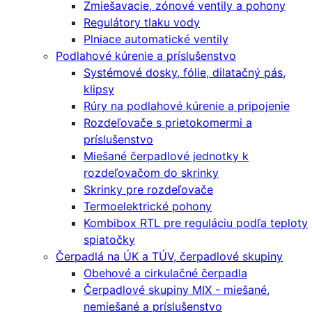
Zmiešavacie, zónové ventily a pohony
Regulátory tlaku vody
Plniace automatické ventily
Podlahové kúrenie a príslušenstvo
Systémové dosky, fólie, dilatačný pás,
klipsy
Rúry na podlahové kúrenie a pripojenie
Rozdeľovače s prietokomermi a
príslušenstvo
Miešané čerpadlové jednotky k
rozdeľovačom do skrinky
Skrinky pre rozdeľovače
Termoelektrické pohony
Kombibox RTL pre reguláciu podľa teploty
spiatočky
Čerpadlá na ÚK a TÚV, čerpadlové skupiny
Obehové a cirkulačné čerpadla
Čerpadlové skupiny MIX - miešané,
nemiešané a príslušenstvo