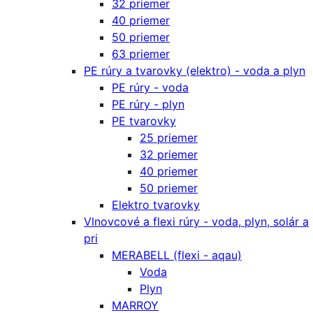
32 priemer
40 priemer
50 priemer
63 priemer
PE rúry a tvarovky (elektro) - voda a plyn
PE rúry - voda
PE rúry - plyn
PE tvarovky
25 priemer
32 priemer
40 priemer
50 priemer
Elektro tvarovky
Vlnovcové a flexi rúry - voda, plyn, solár a
pri
MERABELL (flexi - aqau)
Voda
Plyn
MARROY