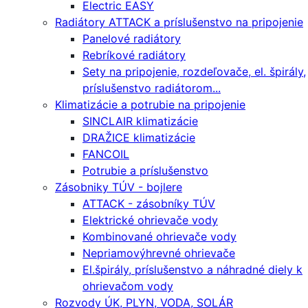
Electric EASY
Radiátory ATTACK a príslušenstvo na pripojenie
Panelové radiátory
Rebríkové radiátory
Sety na pripojenie, rozdeľovače, el. špirály,
príslušenstvo radiátorom...
Klimatizácie a potrubie na pripojenie
SINCLAIR klimatizácie
DRAŽICE klimatizácie
FANCOIL
Potrubie a príslušenstvo
Zásobniky TÚV - bojlere
ATTACK - zásobníky TÚV
Elektrické ohrievače vody
Kombinované ohrievače vody
Nepriamovýhrevné ohrievače
El.špirály, príslušenstvo a náhradné diely k
ohrievačom vody
Rozvody ÚK, PLYN, VODA, SOLÁR