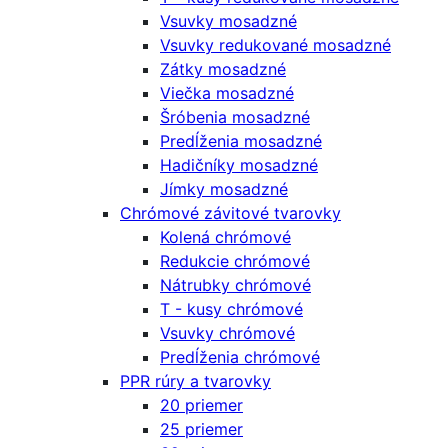
Vsuvky mosadzné
Vsuvky redukované mosadzné
Zátky mosadzné
Viečka mosadzné
Šróbenia mosadzné
Predĺženia mosadzné
Hadičníky mosadzné
Jímky mosadzné
Chrómové závitové tvarovky
Kolená chrómové
Redukcie chrómové
Nátrubky chrómové
T - kusy chrómové
Vsuvky chrómové
Predĺženia chrómové
PPR rúry a tvarovky
20 priemer
25 priemer