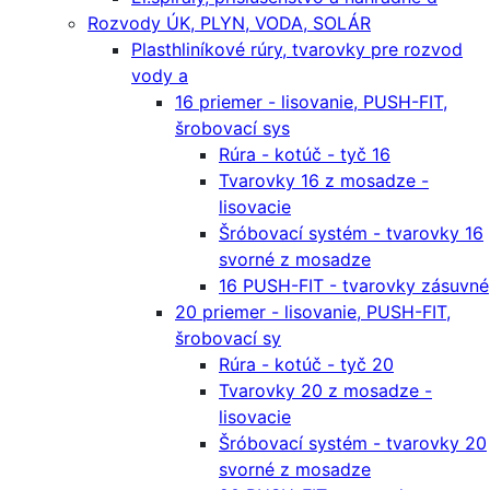
Rozvody ÚK, PLYN, VODA, SOLÁR
Plasthliníkové rúry, tvarovky pre rozvod
vody a
16 priemer - lisovanie, PUSH-FIT,
šrobovací sys
Rúra - kotúč - tyč 16
Tvarovky 16 z mosadze -
lisovacie
Šróbovací systém - tvarovky 16
svorné z mosadze
16 PUSH-FIT - tvarovky zásuvné
20 priemer - lisovanie, PUSH-FIT,
šrobovací sy
Rúra - kotúč - tyč 20
Tvarovky 20 z mosadze -
lisovacie
Šróbovací systém - tvarovky 20
svorné z mosadze