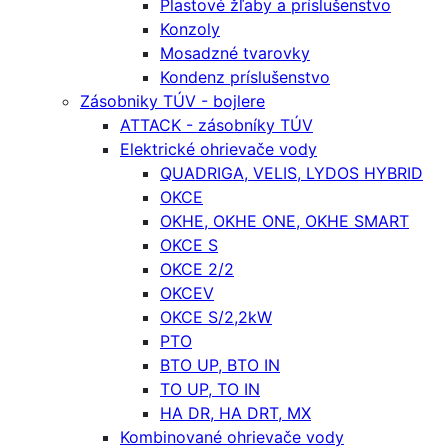
Plastové žľaby a príslušenstvo
Konzoly
Mosadzné tvarovky
Kondenz príslušenstvo
Zásobniky TÚV - bojlere
ATTACK - zásobníky TÚV
Elektrické ohrievače vody
QUADRIGA, VELIS, LYDOS HYBRID
OKCE
OKHE, OKHE ONE, OKHE SMART
OKCE S
OKCE 2/2
OKCEV
OKCE S/2,2kW
PTO
BTO UP, BTO IN
TO UP, TO IN
HA DR, HA DRT, MX
Kombinované ohrievače vody