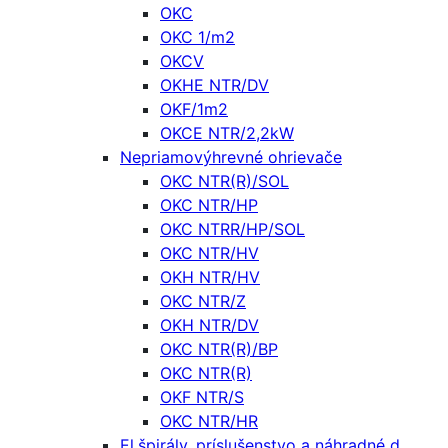
OKC
OKC 1/m2
OKCV
OKHE NTR/DV
OKF/1m2
OKCE NTR/2,2kW
Nepriamovýhrevné ohrievače
OKC NTR(R)/SOL
OKC NTR/HP
OKC NTRR/HP/SOL
OKC NTR/HV
OKH NTR/HV
OKC NTR/Z
OKH NTR/DV
OKC NTR(R)/BP
OKC NTR(R)
OKF NTR/S
OKC NTR/HR
El.špirály, príslušenstvo a náhradné d