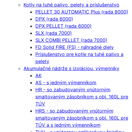
Kotly na tuhé palivo, pelety a príslušenstvo
PELLET 30 AUTOMATIC Plus (rada 8000)
DPX (rada 6000)
DPX PELLET (rada 6000)
SLX (rada 7000)
SLX COMBI PELLET (rada 7000)
FD Solid FIRE (FS) - náhradné diely
Príslušenstvo pre kotle na tuhé palivo a
pelety
Akumulačné nádrže s izoláciou, výmenníky
AK
AS - s jedným výmenníkom
HR - so zabudovaným vnútorným
smaltovaným zásobníkom s obj. 160L pre
TÚV
HRS - so zabudovaným vnútorným
smaltovaným zásobníkom s obj. 160L pre
TÚV a s jedným výmenníkom