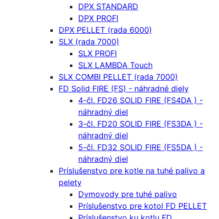
DPX STANDARD
DPX PROFI
DPX PELLET (rada 6000)
SLX (rada 7000)
SLX PROFI
SLX LAMBDA Touch
SLX COMBI PELLET (rada 7000)
FD Solid FIRE (FS) - náhradné diely
4-čl. FD26 SOLID FIRE (FS4DA ) -
náhradný diel
3-čl. FD20 SOLID FIRE (FS3DA ) -
náhradný diel
5-čl. FD32 SOLID FIRE (FS5DA ) -
náhradný diel
Príslušenstvo pre kotle na tuhé palivo a
pelety
Dymovody pre tuhé palivo
Príslušenstvo pre kotol FD PELLET
Príslušenstvo ku kotlu FD