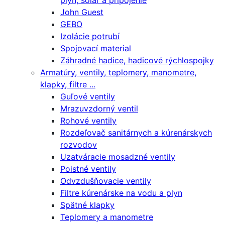
plyn, solár a pripojenie
John Guest
GEBO
Izolácie potrubí
Spojovací material
Záhradné hadice, hadicové rýchlospojky
Armatúry, ventily, teplomery, manometre,
klapky, filtre ...
Guľové ventily
Mrazuvzdorný ventil
Rohové ventily
Rozdeľovač sanitárnych a kúrenárskych
rozvodov
Uzatváracie mosadzné ventily
Poistné ventily
Odvzdušňovacie ventily
Filtre kúrenárske na vodu a plyn
Spätné klapky
Teplomery a manometre