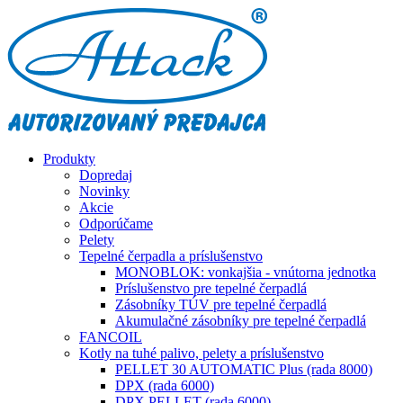
Produkty
Dopredaj
Novinky
Akcie
Odporúčame
Pelety
Tepelné čerpadla a príslušenstvo
MONOBLOK: vonkajšia - vnútorna jednotka
Príslušenstvo pre tepelné čerpadlá
Zásobníky TÚV pre tepelné čerpadlá
Akumulačné zásobníky pre tepelné čerpadlá
FANCOIL
Kotly na tuhé palivo, pelety a príslušenstvo
PELLET 30 AUTOMATIC Plus (rada 8000)
DPX (rada 6000)
DPX PELLET (rada 6000)