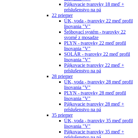
Pájkovacie tvarovky 18 meď +
príslušenstvo na pá
22 priemer
ÚK, voda - tvarovky 22 meď profil
lisovania "V"
Šróbovací systém - tvarovky 22
svorné z mosadze
PLYN - tvarovky 22 meď profil
lisovania "V"
SOLÁR - tvarovky 22 meď profil
lisovania "V"
Pájkovacie tvarovky 22 meď +
príslušenstvo na pá
28 priemer
ÚK, voda - tvarovky 28 meď profil
lisovania "V"
PLYN - tvarovky 28 meď profil
lisovania "V"
Pájkovacie tvarovky 28 meď +
príslušenstvo na pá
35 priemer
ÚK, voda - tvarovky 35 meď profil
lisovania "V"
Pájkovacie tvarovky 35 meď +
príslušenstvo na pá