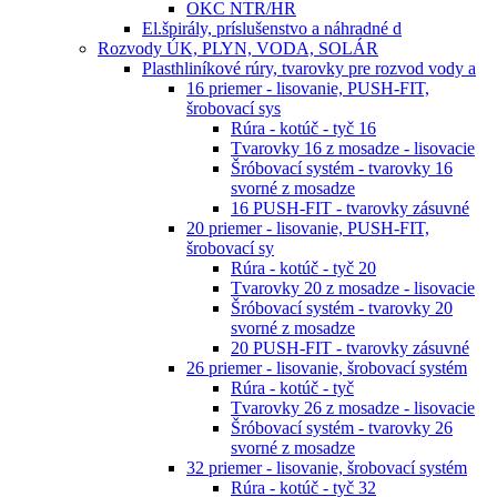
OKC NTR/HR
El.špirály, príslušenstvo a náhradné d
Rozvody ÚK, PLYN, VODA, SOLÁR
Plasthliníkové rúry, tvarovky pre rozvod vody a
16 priemer - lisovanie, PUSH-FIT,
šrobovací sys
Rúra - kotúč - tyč 16
Tvarovky 16 z mosadze - lisovacie
Šróbovací systém - tvarovky 16
svorné z mosadze
16 PUSH-FIT - tvarovky zásuvné
20 priemer - lisovanie, PUSH-FIT,
šrobovací sy
Rúra - kotúč - tyč 20
Tvarovky 20 z mosadze - lisovacie
Šróbovací systém - tvarovky 20
svorné z mosadze
20 PUSH-FIT - tvarovky zásuvné
26 priemer - lisovanie, šrobovací systém
Rúra - kotúč - tyč
Tvarovky 26 z mosadze - lisovacie
Šróbovací systém - tvarovky 26
svorné z mosadze
32 priemer - lisovanie, šrobovací systém
Rúra - kotúč - tyč 32