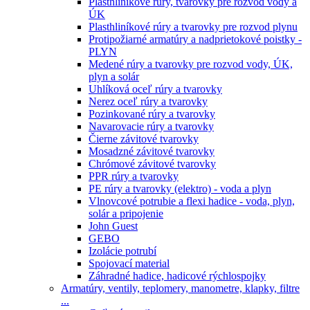
Plasthliníkové rúry, tvarovky pre rozvod vody a
ÚK
Plasthliníkové rúry a tvarovky pre rozvod plynu
Protipožiarné armatúry a nadprietokové poistky -
PLYN
Medené rúry a tvarovky pre rozvod vody, ÚK,
plyn a solár
Uhlíková oceľ rúry a tvarovky
Nerez oceľ rúry a tvarovky
Pozinkované rúry a tvarovky
Navarovacie rúry a tvarovky
Čierne závitové tvarovky
Mosadzné závitové tvarovky
Chrómové závitové tvarovky
PPR rúry a tvarovky
PE rúry a tvarovky (elektro) - voda a plyn
Vlnovcové potrubie a flexi hadice - voda, plyn,
solár a pripojenie
John Guest
GEBO
Izolácie potrubí
Spojovací material
Záhradné hadice, hadicové rýchlospojky
Armatúry, ventily, teplomery, manometre, klapky, filtre
...