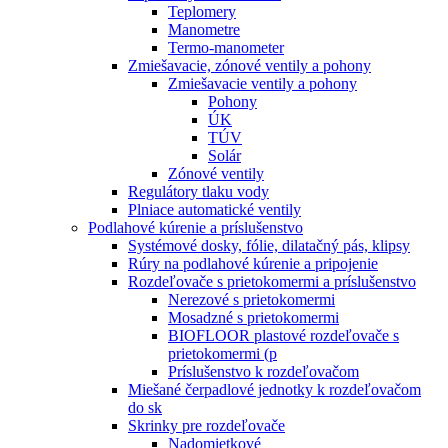
Teplomery
Manometre
Termo-manometer
Zmiešavacie, zónové ventily a pohony
Zmiešavacie ventily a pohony
Pohony
ÚK
TÚV
Solár
Zónové ventily
Regulátory tlaku vody
Plniace automatické ventily
Podlahové kúrenie a príslušenstvo
Systémové dosky, fólie, dilatačný pás, klipsy
Rúry na podlahové kúrenie a pripojenie
Rozdeľovače s prietokomermi a príslušenstvo
Nerezové s prietokomermi
Mosadzné s prietokomermi
BIOFLOOR plastové rozdeľovače s
prietokomermi (p
Príslušenstvo k rozdeľovačom
Miešané čerpadlové jednotky k rozdeľovačom
do sk
Skrinky pre rozdeľovače
Nadomietkové