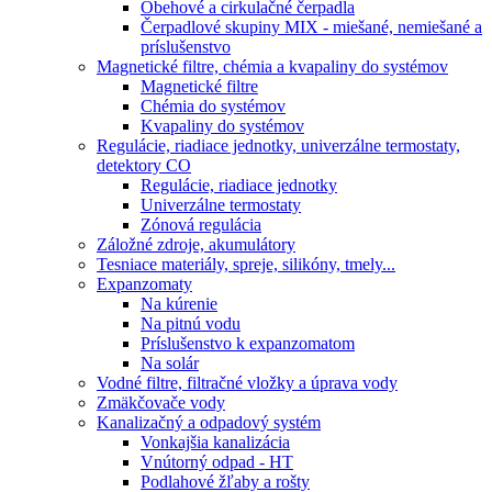
Obehové a cirkulačné čerpadla
Čerpadlové skupiny MIX - miešané, nemiešané a
príslušenstvo
Magnetické filtre, chémia a kvapaliny do systémov
Magnetické filtre
Chémia do systémov
Kvapaliny do systémov
Regulácie, riadiace jednotky, univerzálne termostaty,
detektory CO
Regulácie, riadiace jednotky
Univerzálne termostaty
Zónová regulácia
Záložné zdroje, akumulátory
Tesniace materiály, spreje, silikóny, tmely...
Expanzomaty
Na kúrenie
Na pitnú vodu
Príslušenstvo k expanzomatom
Na solár
Vodné filtre, filtračné vložky a úprava vody
Zmäkčovače vody
Kanalizačný a odpadový systém
Vonkajšia kanalizácia
Vnútorný odpad - HT
Podlahové žľaby a rošty