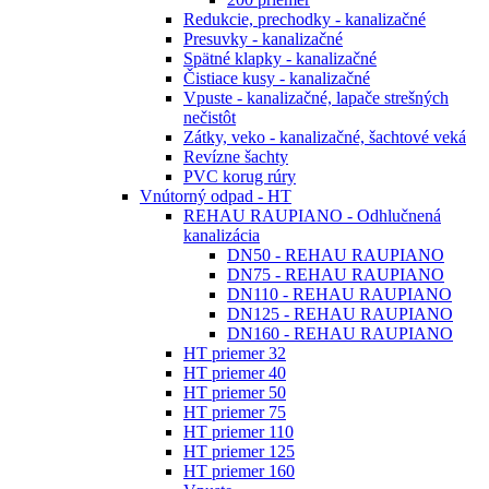
Redukcie, prechodky - kanalizačné
Presuvky - kanalizačné
Spätné klapky - kanalizačné
Čistiace kusy - kanalizačné
Vpuste - kanalizačné, lapače strešných
nečistôt
Zátky, veko - kanalizačné, šachtové veká
Revízne šachty
PVC korug rúry
Vnútorný odpad - HT
REHAU RAUPIANO - Odhlučnená
kanalizácia
DN50 - REHAU RAUPIANO
DN75 - REHAU RAUPIANO
DN110 - REHAU RAUPIANO
DN125 - REHAU RAUPIANO
DN160 - REHAU RAUPIANO
HT priemer 32
HT priemer 40
HT priemer 50
HT priemer 75
HT priemer 110
HT priemer 125
HT priemer 160