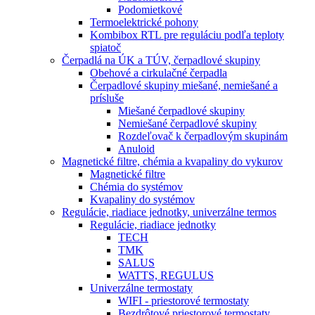
Podomietkové
Termoelektrické pohony
Kombibox RTL pre reguláciu podľa teploty
spiatoč
Čerpadlá na ÚK a TÚV, čerpadlové skupiny
Obehové a cirkulačné čerpadla
Čerpadlové skupiny miešané, nemiešané a
prísluše
Miešané čerpadlové skupiny
Nemiešané čerpadlové skupiny
Rozdeľovač k čerpadlovým skupinám
Anuloid
Magnetické filtre, chémia a kvapaliny do vykurov
Magnetické filtre
Chémia do systémov
Kvapaliny do systémov
Regulácie, riadiace jednotky, univerzálne termos
Regulácie, riadiace jednotky
TECH
TMK
SALUS
WATTS, REGULUS
Univerzálne termostaty
WIFI - priestorové termostaty
Bezdrôtové priestorové termostaty