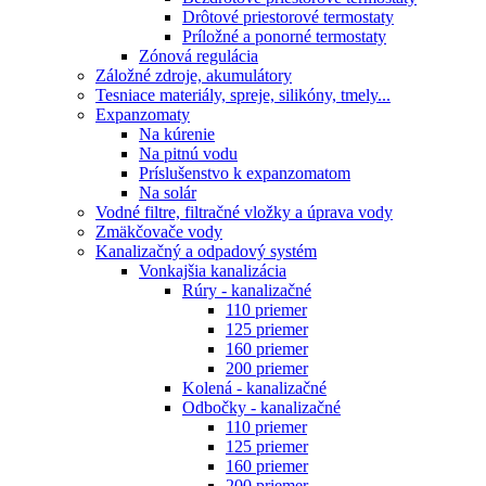
Drôtové priestorové termostaty
Príložné a ponorné termostaty
Zónová regulácia
Záložné zdroje, akumulátory
Tesniace materiály, spreje, silikóny, tmely...
Expanzomaty
Na kúrenie
Na pitnú vodu
Príslušenstvo k expanzomatom
Na solár
Vodné filtre, filtračné vložky a úprava vody
Zmäkčovače vody
Kanalizačný a odpadový systém
Vonkajšia kanalizácia
Rúry - kanalizačné
110 priemer
125 priemer
160 priemer
200 priemer
Kolená - kanalizačné
Odbočky - kanalizačné
110 priemer
125 priemer
160 priemer
200 priemer