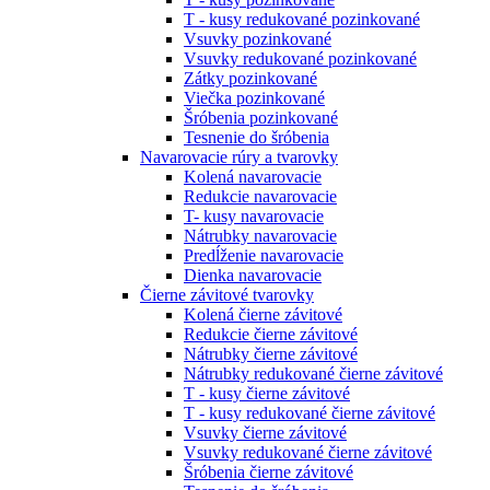
T - kusy redukované pozinkované
Vsuvky pozinkované
Vsuvky redukované pozinkované
Zátky pozinkované
Viečka pozinkované
Šróbenia pozinkované
Tesnenie do šróbenia
Navarovacie rúry a tvarovky
Kolená navarovacie
Redukcie navarovacie
T- kusy navarovacie
Nátrubky navarovacie
Predĺženie navarovacie
Dienka navarovacie
Čierne závitové tvarovky
Kolená čierne závitové
Redukcie čierne závitové
Nátrubky čierne závitové
Nátrubky redukované čierne závitové
T - kusy čierne závitové
T - kusy redukované čierne závitové
Vsuvky čierne závitové
Vsuvky redukované čierne závitové
Šróbenia čierne závitové