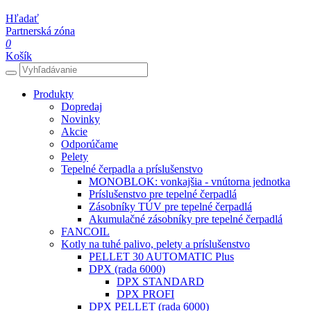
Hľadať
Partnerská zóna
0
Košík
Produkty
Dopredaj
Novinky
Akcie
Odporúčame
Pelety
Tepelné čerpadla a príslušenstvo
MONOBLOK: vonkajšia - vnútorna jednotka
Príslušenstvo pre tepelné čerpadlá
Zásobníky TÚV pre tepelné čerpadlá
Akumulačné zásobníky pre tepelné čerpadlá
FANCOIL
Kotly na tuhé palivo, pelety a príslušenstvo
PELLET 30 AUTOMATIC Plus
DPX (rada 6000)
DPX STANDARD
DPX PROFI
DPX PELLET (rada 6000)