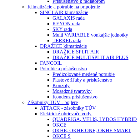
Príslušenstvo k radiátorom
Klimatizácie a potrubie na pripojenie
SINCLAIR klimatizácie
GALAXIS rada
KEYON rada
SKY rada
Multi VARIABLE vonkajšie jednotky
TERREL rada
DRAŽICE klimatizácie
DRAŽICE SPLIT AIR
DRAŽICE MULTISPLIT AIR PLUS
FANCOIL
Potrubie a príslušenstvo
Predizolované medené potrubie
Plastové žľaby a príslušenstvo
Konzoly
Mosadzné tvarovky
Kondenz príslušenstvo
Zásobniky TÚV - bojlere
ATTACK - zásobníky TÚV
Elektrické ohrievače vody
QUADRIGA, VELIS, LYDOS HYBRID
OKCE
OKHE, OKHE ONE, OKHE SMART
OKCE S