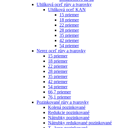
Uhlíková oceľ rúry a tvarovky
Uhlíková oceľ KAN
15 priemer
18 priemer
22 priemer
28 priemer
35 priemer
42 priemer
54 priemer
Nerez oceľ rúry a tvarovky
15 priemer
18 priemer
22 priemer
28 priemer
35 priemer
42 priemer
54 priemer
66,7 priemer
76,1 priemer
Pozinkované rúry a tvarovky
Kolená pozinkované
Redukcie pozinkované
Nátrubky pozinkované
Nátrubky redukované pozinkované
T - kusy pozinkované