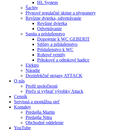
HL System
Šachty
Plynové regulačné skrine a plynomery
Revízne dvierka, odvetrávanie
Revízne dvierka
Odvetrávanie
Sanita a príslušenstvo
Dopojenie k WC GEBERIT
Sifóny a príslušenstvo
Príslušenstvo k WC
Rohové ventily
Prítokové a odtokové hadice
Elektro
Náradie
Dezinfekčné stojany ATTACK
O nás
Profil spoločnosti
Prečo si vybrať výrobky Attack
Cenník
Servisná a montážna sieť
Kontakty
Predajňa Martin
Predajňa Nitra
Obchodné oddelenie
YouTube