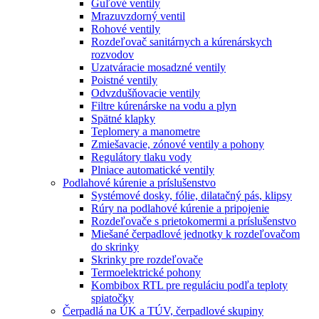
Guľové ventily
Mrazuvzdorný ventil
Rohové ventily
Rozdeľovač sanitárnych a kúrenárskych
rozvodov
Uzatváracie mosadzné ventily
Poistné ventily
Odvzdušňovacie ventily
Filtre kúrenárske na vodu a plyn
Spätné klapky
Teplomery a manometre
Zmiešavacie, zónové ventily a pohony
Regulátory tlaku vody
Plniace automatické ventily
Podlahové kúrenie a príslušenstvo
Systémové dosky, fólie, dilatačný pás, klipsy
Rúry na podlahové kúrenie a pripojenie
Rozdeľovače s prietokomermi a príslušenstvo
Miešané čerpadlové jednotky k rozdeľovačom
do skrinky
Skrinky pre rozdeľovače
Termoelektrické pohony
Kombibox RTL pre reguláciu podľa teploty
spiatočky
Čerpadlá na ÚK a TÚV, čerpadlové skupiny