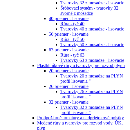
Tvarovky 32 z mosadze - lisovacie
Šróbovací systém - tvarovky 32
svorné z mosadze
40 priemer - lisovanie
Rúra - tyč 40
Tvarovky 40 z mosadze - lisovacie
50 priemer - lisovanie
Rúra - tyč 50
Tvarovky 50 z mosadze - lisovacie
63 priemer - lisovanie
Rúra - tyč 63
Tvarovky 63 z mosadze - lisovacie
Plasthliníkové rúry a tvarovky pre rozvod plynu
20 priemer - lisovanie
Tvarovky 20 z mosadze na PLYN
profil lisovania "
26 priemer - lisovanie
Tvarovky 26 z mosadze na PLYN
profil lisovania "
32 priemer - lisovanie
Tvarovky 32 z mosadze na PLYN
profil lisovania "
Protipožiarné armatúry a nadprietokové poistky
Medené rúry a tvarovky pre rozvod vody, ÚK,
plyn