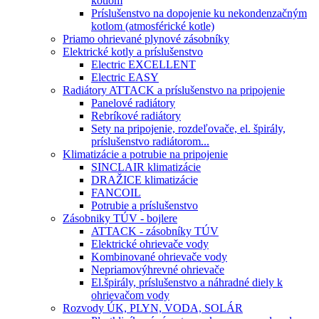
kotlom
Príslušenstvo na dopojenie ku nekondenzačným
kotlom (atmosférické kotle)
Priamo ohrievané plynové zásobníky
Elektrické kotly a príslušenstvo
Electric EXCELLENT
Electric EASY
Radiátory ATTACK a príslušenstvo na pripojenie
Panelové radiátory
Rebríkové radiátory
Sety na pripojenie, rozdeľovače, el. špirály,
príslušenstvo radiátorom...
Klimatizácie a potrubie na pripojenie
SINCLAIR klimatizácie
DRAŽICE klimatizácie
FANCOIL
Potrubie a príslušenstvo
Zásobniky TÚV - bojlere
ATTACK - zásobníky TÚV
Elektrické ohrievače vody
Kombinované ohrievače vody
Nepriamovýhrevné ohrievače
El.špirály, príslušenstvo a náhradné diely k
ohrievačom vody
Rozvody ÚK, PLYN, VODA, SOLÁR