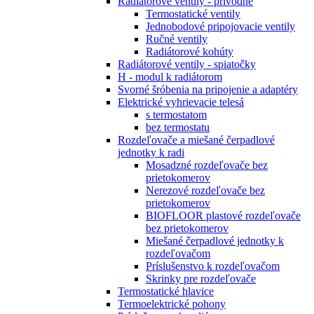
Radiátorové ventily - prívodné
Termostatické ventily
Jednobodové pripojovacie ventily
Ručné ventily
Radiátorové kohúty
Radiátorové ventily - spiatočky
H - modul k radiátorom
Svorné šróbenia na pripojenie a adaptéry
Elektrické vyhrievacie telesá
s termostatom
bez termostatu
Rozdeľovače a miešané čerpadlové
jednotky k radi
Mosadzné rozdeľovače bez
prietokomerov
Nerezové rozdeľovače bez
prietokomerov
BIOFLOOR plastové rozdeľovače
bez prietokomerov
Miešané čerpadlové jednotky k
rozdeľovačom
Príslušenstvo k rozdeľovačom
Skrinky pre rozdeľovače
Termostatické hlavice
Termoelektrické pohony