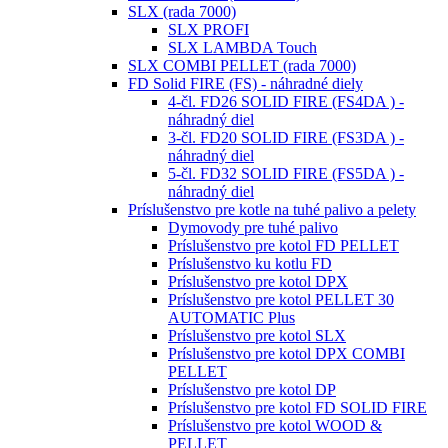
SLX (rada 7000)
SLX PROFI
SLX LAMBDA Touch
SLX COMBI PELLET (rada 7000)
FD Solid FIRE (FS) - náhradné diely
4-čl. FD26 SOLID FIRE (FS4DA ) -
náhradný diel
3-čl. FD20 SOLID FIRE (FS3DA ) -
náhradný diel
5-čl. FD32 SOLID FIRE (FS5DA ) -
náhradný diel
Príslušenstvo pre kotle na tuhé palivo a pelety
Dymovody pre tuhé palivo
Príslušenstvo pre kotol FD PELLET
Príslušenstvo ku kotlu FD
Príslušenstvo pre kotol DPX
Príslušenstvo pre kotol PELLET 30
AUTOMATIC Plus
Príslušenstvo pre kotol SLX
Príslušenstvo pre kotol DPX COMBI
PELLET
Príslušenstvo pre kotol DP
Príslušenstvo pre kotol FD SOLID FIRE
Príslušenstvo pre kotol WOOD &
PELLET