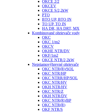
OKCE 2/2
OKCEV
OKCE S/2,2kW
PTO
BTO UP, BTO IN
TO UP, TO IN
HA DR, HA DRT, MX
Kombinované ohrievače vody
OKC
OKC 1/m2
OKCV
OKHE NTR/DV
OKF/1m2
OKCE NTR/2,2kW
Nepriamovýhrevné ohrievače
OKC NTR(R)/SOL
OKC NTR/HP
OKC NTRR/HP/SOL
OKC NTR/HV
OKH NTR/HV
OKC NTR/Z
OKH NTR/DV
OKC NTR(R)/BP
OKC NTR(R)
OKF NTR/S