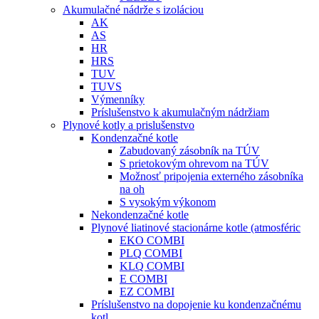
Akumulačné nádrže s izoláciou
AK
AS
HR
HRS
TUV
TUVS
Výmenníky
Príslušenstvo k akumulačným nádržiam
Plynové kotly a prislušenstvo
Kondenzačné kotle
Zabudovaný zásobník na TÚV
S prietokovým ohrevom na TÚV
Možnosť pripojenia externého zásobníka
na oh
S vysokým výkonom
Nekondenzačné kotle
Plynové liatinové stacionárne kotle (atmosféric
EKO COMBI
PLQ COMBI
KLQ COMBI
E COMBI
EZ COMBI
Príslušenstvo na dopojenie ku kondenzačnému
kotl