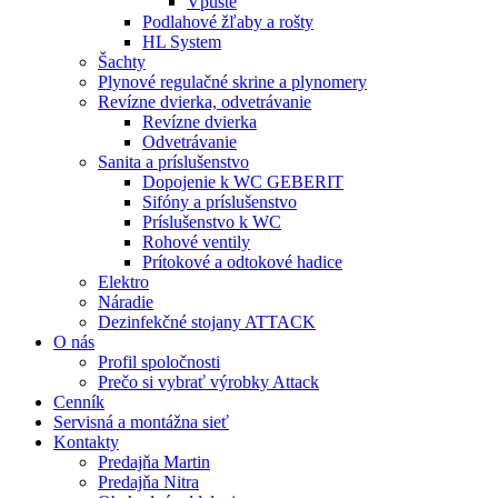
Vpuste
Podlahové žľaby a rošty
HL System
Šachty
Plynové regulačné skrine a plynomery
Revízne dvierka, odvetrávanie
Revízne dvierka
Odvetrávanie
Sanita a príslušenstvo
Dopojenie k WC GEBERIT
Sifóny a príslušenstvo
Príslušenstvo k WC
Rohové ventily
Prítokové a odtokové hadice
Elektro
Náradie
Dezinfekčné stojany ATTACK
O nás
Profil spoločnosti
Prečo si vybrať výrobky Attack
Cenník
Servisná a montážna sieť
Kontakty
Predajňa Martin
Predajňa Nitra