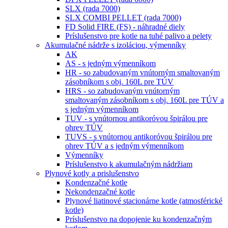
SLX (rada 7000)
SLX COMBI PELLET (rada 7000)
FD Solid FIRE (FS) - náhradné diely
Príslušenstvo pre kotle na tuhé palivo a pelety
Akumulačné nádrže s izoláciou, výmenníky
AK
AS - s jedným výmenníkom
HR - so zabudovaným vnútorným smaltovaným
zásobníkom s obj. 160L pre TÚV
HRS - so zabudovaným vnútorným
smaltovaným zásobníkom s obj. 160L pre TÚV a
s jedným výmenníkom
TUV - s vnútornou antikoróvou špirálou pre
ohrev TÚV
TUVS - s vnútornou antikoróvou špirálou pre
ohrev TÚV a s jedným výmenníkom
Výmenníky
Príslušenstvo k akumulačným nádržiam
Plynové kotly a prislušenstvo
Kondenzačné kotle
Nekondenzačné kotle
Plynové liatinové stacionárne kotle (atmosférické
kotle)
Príslušenstvo na dopojenie ku kondenzačným