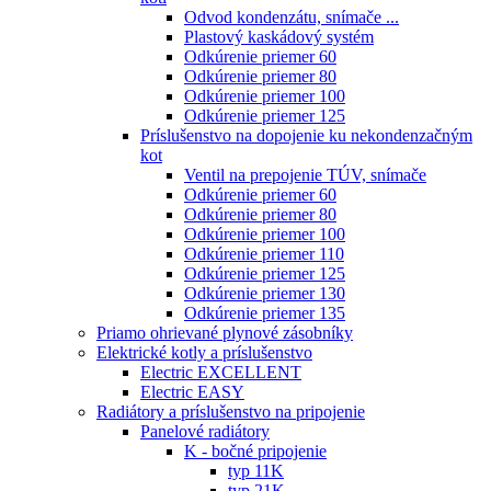
Odvod kondenzátu, snímače ...
Plastový kaskádový systém
Odkúrenie priemer 60
Odkúrenie priemer 80
Odkúrenie priemer 100
Odkúrenie priemer 125
Príslušenstvo na dopojenie ku nekondenzačným
kot
Ventil na prepojenie TÚV, snímače
Odkúrenie priemer 60
Odkúrenie priemer 80
Odkúrenie priemer 100
Odkúrenie priemer 110
Odkúrenie priemer 125
Odkúrenie priemer 130
Odkúrenie priemer 135
Priamo ohrievané plynové zásobníky
Elektrické kotly a príslušenstvo
Electric EXCELLENT
Electric EASY
Radiátory a príslušenstvo na pripojenie
Panelové radiátory
K - bočné pripojenie
typ 11K
typ 21K