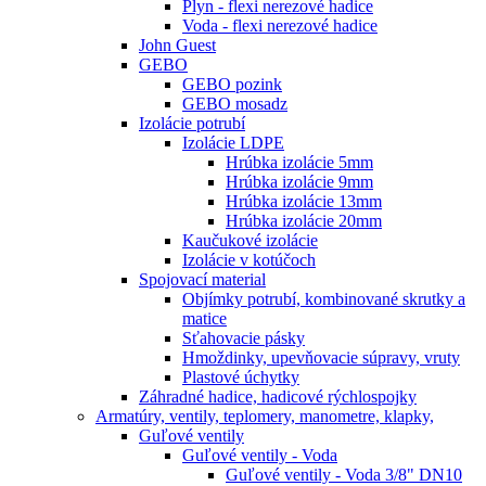
Plyn - flexi nerezové hadice
Voda - flexi nerezové hadice
John Guest
GEBO
GEBO pozink
GEBO mosadz
Izolácie potrubí
Izolácie LDPE
Hrúbka izolácie 5mm
Hrúbka izolácie 9mm
Hrúbka izolácie 13mm
Hrúbka izolácie 20mm
Kaučukové izolácie
Izolácie v kotúčoch
Spojovací material
Objímky potrubí, kombinované skrutky a
matice
Sťahovacie pásky
Hmoždinky, upevňovacie súpravy, vruty
Plastové úchytky
Záhradné hadice, hadicové rýchlospojky
Armatúry, ventily, teplomery, manometre, klapky,
Guľové ventily
Guľové ventily - Voda
Guľové ventily - Voda 3/8" DN10