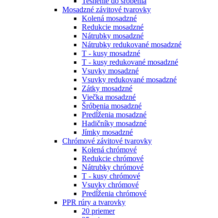
Tesnenie do šróbenia
Mosadzné závitové tvarovky
Kolená mosadzné
Redukcie mosadzné
Nátrubky mosadzné
Nátrubky redukované mosadzné
T - kusy mosadzné
T - kusy redukované mosadzné
Vsuvky mosadzné
Vsuvky redukované mosadzné
Zátky mosadzné
Viečka mosadzné
Šróbenia mosadzné
Predĺženia mosadzné
Hadičníky mosadzné
Jímky mosadzné
Chrómové závitové tvarovky
Kolená chrómové
Redukcie chrómové
Nátrubky chrómové
T - kusy chrómové
Vsuvky chrómové
Predĺženia chrómové
PPR rúry a tvarovky
20 priemer