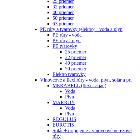
25 priemer
32 priemer
40 priemer
50 priemer
63 priemer
PE rúry a tvarovky (elektro) - voda a plyn
PE rúry - voda
PE rúry - plyn
PE tvarovky
25 priemer
32 priemer
40 priemer
50 priemer
Elektro tvarovky
Vlnovcové a flexi rúry - voda, plyn, solár a pri
MERABELL (flexi - aqau)
Voda
Plyn
MARROY
Voda
Plyn
REGULUS
EUROTIS
Solár + pripojenie - vlnovcové nerezové
rúry