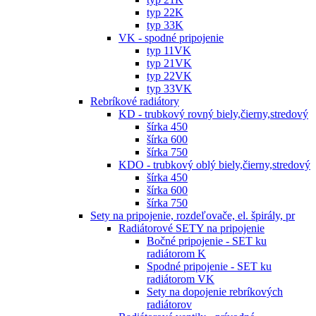
typ 22K
typ 33K
VK - spodné pripojenie
typ 11VK
typ 21VK
typ 22VK
typ 33VK
Rebríkové radiátory
KD - trubkový rovný biely,čierny,stredový
šírka 450
šírka 600
šírka 750
KDO - trubkový oblý biely,čierny,stredový
šírka 450
šírka 600
šírka 750
Sety na pripojenie, rozdeľovače, el. špirály, pr
Radiátorové SETY na pripojenie
Bočné pripojenie - SET ku
radiátorom K
Spodné pripojenie - SET ku
radiátorom VK
Sety na dopojenie rebríkových
radiátorov