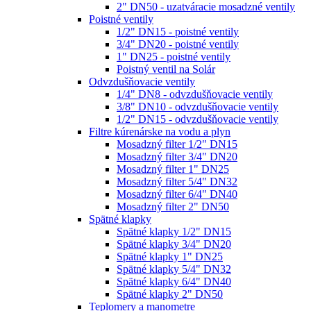
2" DN50 - uzatváracie mosadzné ventily
Poistné ventily
1/2" DN15 - poistné ventily
3/4" DN20 - poistné ventily
1" DN25 - poistné ventily
Poistný ventil na Solár
Odvzdušňovacie ventily
1/4" DN8 - odvzdušňovacie ventily
3/8" DN10 - odvzdušňovacie ventily
1/2" DN15 - odvzdušňovacie ventily
Filtre kúrenárske na vodu a plyn
Mosadzný filter 1/2" DN15
Mosadzný filter 3/4" DN20
Mosadzný filter 1" DN25
Mosadzný filter 5/4" DN32
Mosadzný filter 6/4" DN40
Mosadzný filter 2" DN50
Spätné klapky
Spätné klapky 1/2" DN15
Spätné klapky 3/4" DN20
Spätné klapky 1" DN25
Spätné klapky 5/4" DN32
Spätné klapky 6/4" DN40
Spätné klapky 2" DN50
Teplomery a manometre