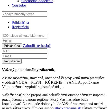
Obchodné oddelenie
YouTube
Prihlásiť sa
Registrácia
Zabudli ste heslo?
Prihlásiť sa
Registrácia
Vážený potencionálny zákazník
,
Ak ste montážna, stavebná, obchodná či projekčná firma pracujúca
v oblasti VODA – PLYN – KÚRENIE – SANITA, ponúkame
Vám možnosť vyplniť registračné údaje.
Vaša žiadosť bude preposlaná príslušnému obchodnému zástupcovi
pracujúcemu v danom regióne, ktorý Vás následne bude
kontaktovať. Na základe dohody bude Vaša firma zaradená medzi
našich zákazníkov, čím cez eshop
attackpredajna.sk
získate možnosť