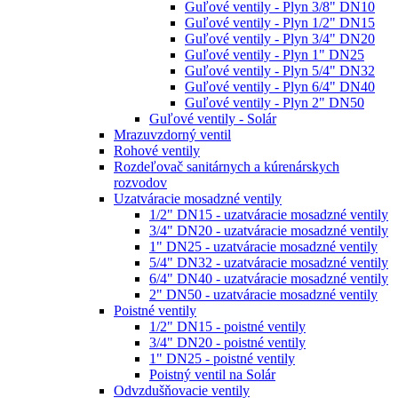
Guľové ventily - Plyn 3/8" DN10
Guľové ventily - Plyn 1/2" DN15
Guľové ventily - Plyn 3/4" DN20
Guľové ventily - Plyn 1" DN25
Guľové ventily - Plyn 5/4" DN32
Guľové ventily - Plyn 6/4" DN40
Guľové ventily - Plyn 2" DN50
Guľové ventily - Solár
Mrazuvzdorný ventil
Rohové ventily
Rozdeľovač sanitárnych a kúrenárskych
rozvodov
Uzatváracie mosadzné ventily
1/2" DN15 - uzatváracie mosadzné ventily
3/4" DN20 - uzatváracie mosadzné ventily
1" DN25 - uzatváracie mosadzné ventily
5/4" DN32 - uzatváracie mosadzné ventily
6/4" DN40 - uzatváracie mosadzné ventily
2" DN50 - uzatváracie mosadzné ventily
Poistné ventily
1/2" DN15 - poistné ventily
3/4" DN20 - poistné ventily
1" DN25 - poistné ventily
Poistný ventil na Solár
Odvzdušňovacie ventily