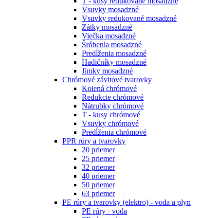
T - kusy redukované mosadzné
Vsuvky mosadzné
Vsuvky redukované mosadzné
Zátky mosadzné
Viečka mosadzné
Šróbenia mosadzné
Predĺženia mosadzné
Hadičníky mosadzné
Jímky mosadzné
Chrómové závitové tvarovky
Kolená chrómové
Redukcie chrómové
Nátrubky chrómové
T - kusy chrómové
Vsuvky chrómové
Predĺženia chrómové
PPR rúry a tvarovky
20 priemer
25 priemer
32 priemer
40 priemer
50 priemer
63 priemer
PE rúry a tvarovky (elektro) - voda a plyn
PE rúry - voda