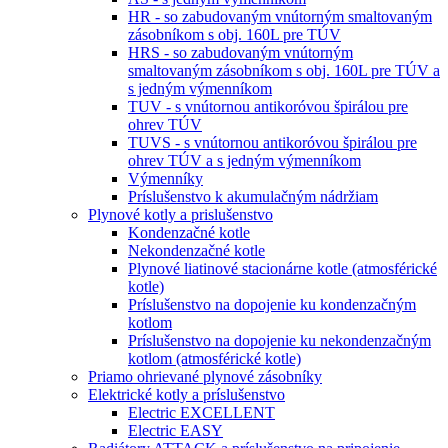
HR - so zabudovaným vnútorným smaltovaným
zásobníkom s obj. 160L pre TÚV
HRS - so zabudovaným vnútorným
smaltovaným zásobníkom s obj. 160L pre TÚV a
s jedným výmenníkom
TUV - s vnútornou antikoróvou špirálou pre
ohrev TÚV
TUVS - s vnútornou antikoróvou špirálou pre
ohrev TÚV a s jedným výmenníkom
Výmenníky
Príslušenstvo k akumulačným nádržiam
Plynové kotly a prislušenstvo
Kondenzačné kotle
Nekondenzačné kotle
Plynové liatinové stacionárne kotle (atmosférické
kotle)
Príslušenstvo na dopojenie ku kondenzačným
kotlom
Príslušenstvo na dopojenie ku nekondenzačným
kotlom (atmosférické kotle)
Priamo ohrievané plynové zásobníky
Elektrické kotly a príslušenstvo
Electric EXCELLENT
Electric EASY