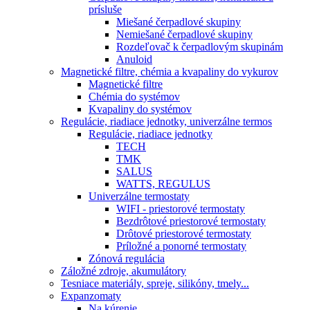
prísluše
Miešané čerpadlové skupiny
Nemiešané čerpadlové skupiny
Rozdeľovač k čerpadlovým skupinám
Anuloid
Magnetické filtre, chémia a kvapaliny do vykurov
Magnetické filtre
Chémia do systémov
Kvapaliny do systémov
Regulácie, riadiace jednotky, univerzálne termos
Regulácie, riadiace jednotky
TECH
TMK
SALUS
WATTS, REGULUS
Univerzálne termostaty
WIFI - priestorové termostaty
Bezdrôtové priestorové termostaty
Drôtové priestorové termostaty
Príložné a ponorné termostaty
Zónová regulácia
Záložné zdroje, akumulátory
Tesniace materiály, spreje, silikóny, tmely...
Expanzomaty
Na kúrenie