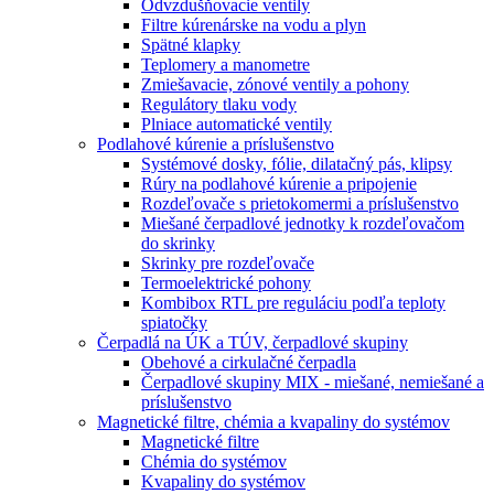
Odvzdušňovacie ventily
Filtre kúrenárske na vodu a plyn
Spätné klapky
Teplomery a manometre
Zmiešavacie, zónové ventily a pohony
Regulátory tlaku vody
Plniace automatické ventily
Podlahové kúrenie a príslušenstvo
Systémové dosky, fólie, dilatačný pás, klipsy
Rúry na podlahové kúrenie a pripojenie
Rozdeľovače s prietokomermi a príslušenstvo
Miešané čerpadlové jednotky k rozdeľovačom
do skrinky
Skrinky pre rozdeľovače
Termoelektrické pohony
Kombibox RTL pre reguláciu podľa teploty
spiatočky
Čerpadlá na ÚK a TÚV, čerpadlové skupiny
Obehové a cirkulačné čerpadla
Čerpadlové skupiny MIX - miešané, nemiešané a
príslušenstvo
Magnetické filtre, chémia a kvapaliny do systémov
Magnetické filtre
Chémia do systémov
Kvapaliny do systémov