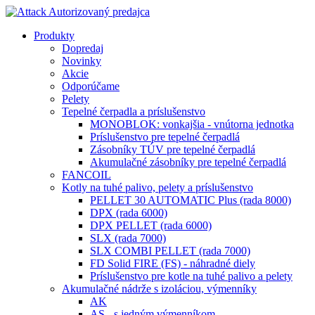
Produkty
Dopredaj
Novinky
Akcie
Odporúčame
Pelety
Tepelné čerpadla a príslušenstvo
MONOBLOK: vonkajšia - vnútorna jednotka
Príslušenstvo pre tepelné čerpadlá
Zásobníky TÚV pre tepelné čerpadlá
Akumulačné zásobníky pre tepelné čerpadlá
FANCOIL
Kotly na tuhé palivo, pelety a príslušenstvo
PELLET 30 AUTOMATIC Plus (rada 8000)
DPX (rada 6000)
DPX PELLET (rada 6000)
SLX (rada 7000)
SLX COMBI PELLET (rada 7000)
FD Solid FIRE (FS) - náhradné diely
Príslušenstvo pre kotle na tuhé palivo a pelety
Akumulačné nádrže s izoláciou, výmenníky
AK
AS - s jedným výmenníkom