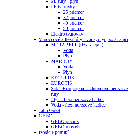
PE rúry - plyn
PE tvarovky
25 priemer
32 priemer
40 priemer
50 priemer
Elektro tvarovky
Vlnovcové a flexi rúry - voda, plyn, solár a pri
MERABELL (flexi - aqau)
Voda
Plyn
MARROY
Voda
Plyn
REGULUS
EUROTIS
Solár + pripojenie - vlnovcové nerezové
rúry
Plyn - flexi nerezové hadice
Voda - flexi nerezové hadice
John Guest
GEBO
GEBO pozink
GEBO mosadz
Izolácie potrubí