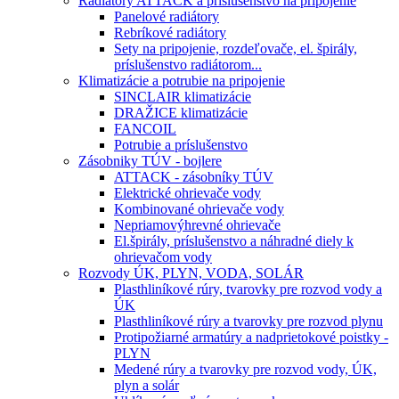
Radiátory ATTACK a príslušenstvo na pripojenie
Panelové radiátory
Rebríkové radiátory
Sety na pripojenie, rozdeľovače, el. špirály,
príslušenstvo radiátorom...
Klimatizácie a potrubie na pripojenie
SINCLAIR klimatizácie
DRAŽICE klimatizácie
FANCOIL
Potrubie a príslušenstvo
Zásobniky TÚV - bojlere
ATTACK - zásobníky TÚV
Elektrické ohrievače vody
Kombinované ohrievače vody
Nepriamovýhrevné ohrievače
El.špirály, príslušenstvo a náhradné diely k
ohrievačom vody
Rozvody ÚK, PLYN, VODA, SOLÁR
Plasthliníkové rúry, tvarovky pre rozvod vody a
ÚK
Plasthliníkové rúry a tvarovky pre rozvod plynu
Protipožiarné armatúry a nadprietokové poistky -
PLYN
Medené rúry a tvarovky pre rozvod vody, ÚK,
plyn a solár