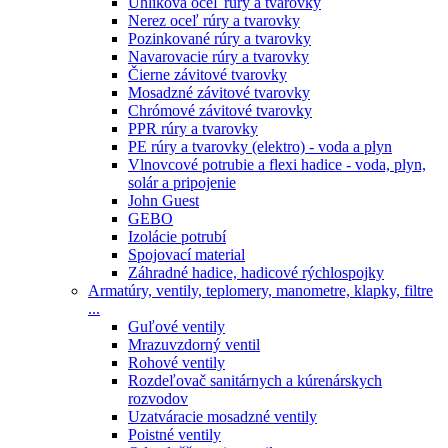
Uhlíková oceľ rúry a tvarovky
Nerez oceľ rúry a tvarovky
Pozinkované rúry a tvarovky
Navarovacie rúry a tvarovky
Čierne závitové tvarovky
Mosadzné závitové tvarovky
Chrómové závitové tvarovky
PPR rúry a tvarovky
PE rúry a tvarovky (elektro) - voda a plyn
Vlnovcové potrubie a flexi hadice - voda, plyn,
solár a pripojenie
John Guest
GEBO
Izolácie potrubí
Spojovací material
Záhradné hadice, hadicové rýchlospojky
Armatúry, ventily, teplomery, manometre, klapky, filtre
...
Guľové ventily
Mrazuvzdorný ventil
Rohové ventily
Rozdeľovač sanitárnych a kúrenárskych
rozvodov
Uzatváracie mosadzné ventily
Poistné ventily