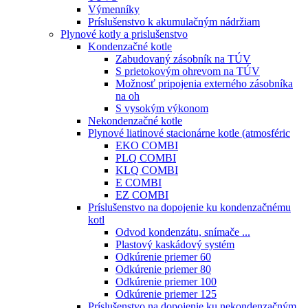
Výmenníky
Príslušenstvo k akumulačným nádržiam
Plynové kotly a prislušenstvo
Kondenzačné kotle
Zabudovaný zásobník na TÚV
S prietokovým ohrevom na TÚV
Možnosť pripojenia externého zásobníka
na oh
S vysokým výkonom
Nekondenzačné kotle
Plynové liatinové stacionárne kotle (atmosféric
EKO COMBI
PLQ COMBI
KLQ COMBI
E COMBI
EZ COMBI
Príslušenstvo na dopojenie ku kondenzačnému
kotl
Odvod kondenzátu, snímače ...
Plastový kaskádový systém
Odkúrenie priemer 60
Odkúrenie priemer 80
Odkúrenie priemer 100
Odkúrenie priemer 125
Príslušenstvo na dopojenie ku nekondenzačným