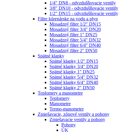
1/4" DN8 - odvzdušňovacie ventily
3/8" DN10 - odvzdušňovacie ventily
1/2" DN15 - odvzdušňovacie ventily
Filtre kúrenárske na vodu a plyn
Mosadzný filter 1/2" DN15
Mosadzný filter 3/4" DN20
Mosadzný filter 1" DN25
Mosadzný filter 5/4" DN32
Mosadzný filter 6/4" DN40
Mosadzný filter 2" DN50
Spätné klapky
Spätné klapky 1/2" DN15
Spätné klapky 3/4" DN20
Spätné klapky 1" DN25
Spätné klapky 5/4" DN32
Spätné klapky 6/4" DN40
Spätné klapky 2" DN50
Teplomery a manometre
Teplomery
Manometre
Termo-manometer
Zmiešavacie, zónové ventily a pohony
Zmiešavacie ventily a pohony
Pohony
ÚK