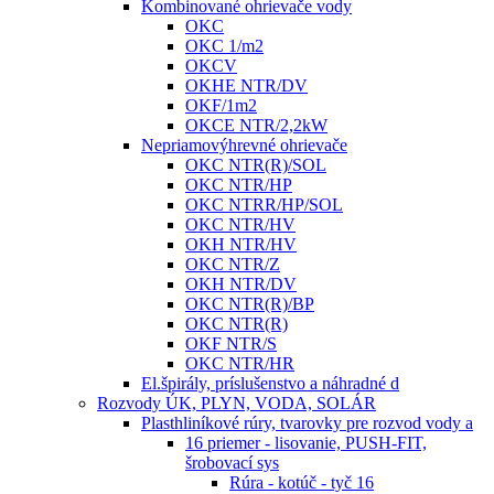
Kombinované ohrievače vody
OKC
OKC 1/m2
OKCV
OKHE NTR/DV
OKF/1m2
OKCE NTR/2,2kW
Nepriamovýhrevné ohrievače
OKC NTR(R)/SOL
OKC NTR/HP
OKC NTRR/HP/SOL
OKC NTR/HV
OKH NTR/HV
OKC NTR/Z
OKH NTR/DV
OKC NTR(R)/BP
OKC NTR(R)
OKF NTR/S
OKC NTR/HR
El.špirály, príslušenstvo a náhradné d
Rozvody ÚK, PLYN, VODA, SOLÁR
Plasthliníkové rúry, tvarovky pre rozvod vody a
16 priemer - lisovanie, PUSH-FIT,
šrobovací sys
Rúra - kotúč - tyč 16