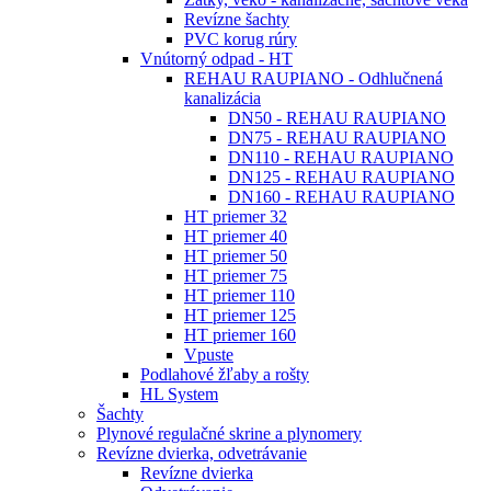
Revízne šachty
PVC korug rúry
Vnútorný odpad - HT
REHAU RAUPIANO - Odhlučnená
kanalizácia
DN50 - REHAU RAUPIANO
DN75 - REHAU RAUPIANO
DN110 - REHAU RAUPIANO
DN125 - REHAU RAUPIANO
DN160 - REHAU RAUPIANO
HT priemer 32
HT priemer 40
HT priemer 50
HT priemer 75
HT priemer 110
HT priemer 125
HT priemer 160
Vpuste
Podlahové žľaby a rošty
HL System
Šachty
Plynové regulačné skrine a plynomery
Revízne dvierka, odvetrávanie
Revízne dvierka