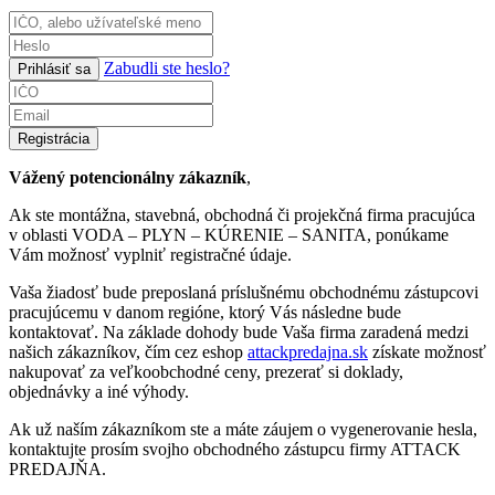
Zabudli ste heslo?
Prihlásiť sa
Registrácia
Vážený potencionálny zákazník
,
Ak ste montážna, stavebná, obchodná či projekčná firma pracujúca
v oblasti VODA – PLYN – KÚRENIE – SANITA, ponúkame
Vám možnosť vyplniť registračné údaje.
Vaša žiadosť bude preposlaná príslušnému obchodnému zástupcovi
pracujúcemu v danom regióne, ktorý Vás následne bude
kontaktovať. Na základe dohody bude Vaša firma zaradená medzi
našich zákazníkov, čím cez eshop
attackpredajna.sk
získate možnosť
nakupovať za veľkoobchodné ceny, prezerať si doklady,
objednávky a iné výhody.
Ak už naším zákazníkom ste a máte záujem o vygenerovanie hesla,
kontaktujte prosím svojho obchodného zástupcu firmy ATTACK
PREDAJŇA.