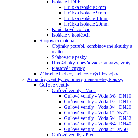
Izolácie LDPE
Hrúbka izolácie 5mm
Hrúbka izolácie 9mm
Hrúbka izolácie 13mm
Hrúbka izolácie 20mm
Kaučukové izolácie
Izolácie v kotúčoch
Spojovací material
Objímky potrubí, kombinované skrutky a
matice
Sťahovacie pásky
Hmoždinky, upevňovacie súpravy, vruty
Plastové úchytky
Záhradné hadice, hadicové rýchlospojky
Armatúry, ventily, teplomery, manometre, klapky,
Guľové ventily
Guľové ventily - Voda
Guľové ventily - Voda 3/8" DN10
Guľové ventily - Voda 1/2" DN15
Guľové ventily - Voda 3/4" DN20
Guľové ventily - Voda 1" DN25
Guľové ventily - Voda 5/4" DN32
Guľové ventily - Voda 6/4" DN40
Guľové ventily - Voda 2" DN50
Guľové ventily - Plyn