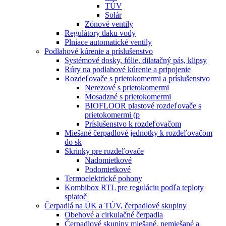
TÚV
Solár
Zónové ventily
Regulátory tlaku vody
Plniace automatické ventily
Podlahové kúrenie a príslušenstvo
Systémové dosky, fólie, dilatačný pás, klipsy
Rúry na podlahové kúrenie a pripojenie
Rozdeľovače s prietokomermi a príslušenstvo
Nerezové s prietokomermi
Mosadzné s prietokomermi
BIOFLOOR plastové rozdeľovače s
prietokomermi (p
Príslušenstvo k rozdeľovačom
Miešané čerpadlové jednotky k rozdeľovačom
do sk
Skrinky pre rozdeľovače
Nadomietkové
Podomietkové
Termoelektrické pohony
Kombibox RTL pre reguláciu podľa teploty
spiatoč
Čerpadlá na ÚK a TÚV, čerpadlové skupiny
Obehové a cirkulačné čerpadla
Čerpadlové skupiny miešané, nemiešané a