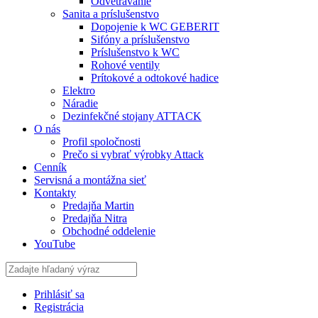
Odvetrávanie
Sanita a príslušenstvo
Dopojenie k WC GEBERIT
Sifóny a príslušenstvo
Príslušenstvo k WC
Rohové ventily
Prítokové a odtokové hadice
Elektro
Náradie
Dezinfekčné stojany ATTACK
O nás
Profil spoločnosti
Prečo si vybrať výrobky Attack
Cenník
Servisná a montážna sieť
Kontakty
Predajňa Martin
Predajňa Nitra
Obchodné oddelenie
YouTube
Prihlásiť sa
Registrácia