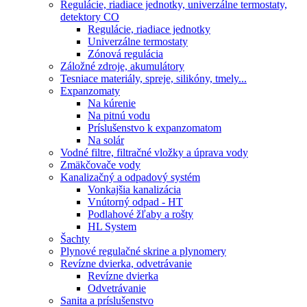
Regulácie, riadiace jednotky, univerzálne termostaty,
detektory CO
Regulácie, riadiace jednotky
Univerzálne termostaty
Zónová regulácia
Záložné zdroje, akumulátory
Tesniace materiály, spreje, silikóny, tmely...
Expanzomaty
Na kúrenie
Na pitnú vodu
Príslušenstvo k expanzomatom
Na solár
Vodné filtre, filtračné vložky a úprava vody
Zmäkčovače vody
Kanalizačný a odpadový systém
Vonkajšia kanalizácia
Vnútorný odpad - HT
Podlahové žľaby a rošty
HL System
Šachty
Plynové regulačné skrine a plynomery
Revízne dvierka, odvetrávanie
Revízne dvierka
Odvetrávanie
Sanita a príslušenstvo