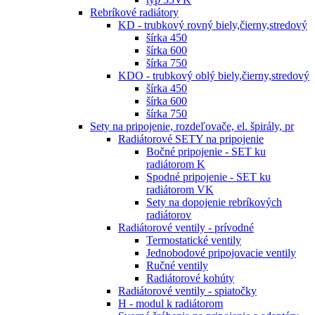
Rebríkové radiátory
KD - trubkový rovný biely,čierny,stredový
šírka 450
šírka 600
šírka 750
KDO - trubkový oblý biely,čierny,stredový
šírka 450
šírka 600
šírka 750
Sety na pripojenie, rozdeľovače, el. špirály, pr
Radiátorové SETY na pripojenie
Bočné pripojenie - SET ku
radiátorom K
Spodné pripojenie - SET ku
radiátorom VK
Sety na dopojenie rebríkových
radiátorov
Radiátorové ventily - prívodné
Termostatické ventily
Jednobodové pripojovacie ventily
Ručné ventily
Radiátorové kohúty
Radiátorové ventily - spiatočky
H - modul k radiátorom