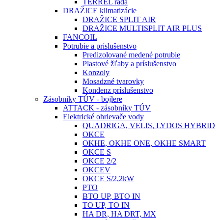
TERREL rada
DRAŽICE klimatizácie
DRAŽICE SPLIT AIR
DRAŽICE MULTISPLIT AIR PLUS
FANCOIL
Potrubie a príslušenstvo
Predizolované medené potrubie
Plastové žľaby a príslušenstvo
Konzoly
Mosadzné tvarovky
Kondenz príslušenstvo
Zásobniky TÚV - bojlere
ATTACK - zásobníky TÚV
Elektrické ohrievače vody
QUADRIGA, VELIS, LYDOS HYBRID
OKCE
OKHE, OKHE ONE, OKHE SMART
OKCE S
OKCE 2/2
OKCEV
OKCE S/2,2kW
PTO
BTO UP, BTO IN
TO UP, TO IN
HA DR, HA DRT, MX