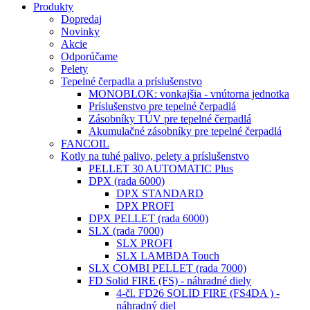
Produkty
Dopredaj
Novinky
Akcie
Odporúčame
Pelety
Tepelné čerpadla a príslušenstvo
MONOBLOK: vonkajšia - vnútorna jednotka
Príslušenstvo pre tepelné čerpadlá
Zásobníky TÚV pre tepelné čerpadlá
Akumulačné zásobníky pre tepelné čerpadlá
FANCOIL
Kotly na tuhé palivo, pelety a príslušenstvo
PELLET 30 AUTOMATIC Plus
DPX (rada 6000)
DPX STANDARD
DPX PROFI
DPX PELLET (rada 6000)
SLX (rada 7000)
SLX PROFI
SLX LAMBDA Touch
SLX COMBI PELLET (rada 7000)
FD Solid FIRE (FS) - náhradné diely
4-čl. FD26 SOLID FIRE (FS4DA ) -
náhradný diel