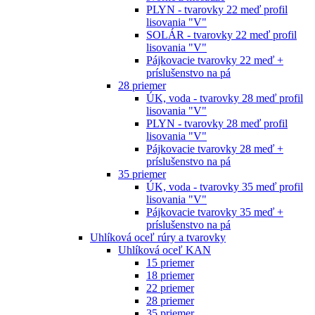
PLYN - tvarovky 22 meď profil
lisovania "V"
SOLÁR - tvarovky 22 meď profil
lisovania "V"
Pájkovacie tvarovky 22 meď +
príslušenstvo na pá
28 priemer
ÚK, voda - tvarovky 28 meď profil
lisovania "V"
PLYN - tvarovky 28 meď profil
lisovania "V"
Pájkovacie tvarovky 28 meď +
príslušenstvo na pá
35 priemer
ÚK, voda - tvarovky 35 meď profil
lisovania "V"
Pájkovacie tvarovky 35 meď +
príslušenstvo na pá
Uhlíková oceľ rúry a tvarovky
Uhlíková oceľ KAN
15 priemer
18 priemer
22 priemer
28 priemer
35 priemer