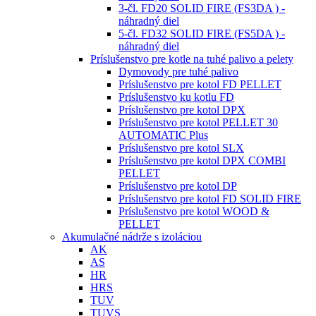
3-čl. FD20 SOLID FIRE (FS3DA ) -
náhradný diel
5-čl. FD32 SOLID FIRE (FS5DA ) -
náhradný diel
Príslušenstvo pre kotle na tuhé palivo a pelety
Dymovody pre tuhé palivo
Príslušenstvo pre kotol FD PELLET
Príslušenstvo ku kotlu FD
Príslušenstvo pre kotol DPX
Príslušenstvo pre kotol PELLET 30
AUTOMATIC Plus
Príslušenstvo pre kotol SLX
Príslušenstvo pre kotol DPX COMBI
PELLET
Príslušenstvo pre kotol DP
Príslušenstvo pre kotol FD SOLID FIRE
Príslušenstvo pre kotol WOOD &
PELLET
Akumulačné nádrže s izoláciou
AK
AS
HR
HRS
TUV
TUVS