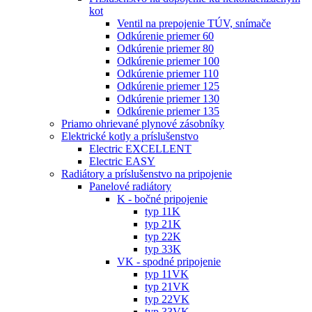
kot
Ventil na prepojenie TÚV, snímače
Odkúrenie priemer 60
Odkúrenie priemer 80
Odkúrenie priemer 100
Odkúrenie priemer 110
Odkúrenie priemer 125
Odkúrenie priemer 130
Odkúrenie priemer 135
Priamo ohrievané plynové zásobníky
Elektrické kotly a príslušenstvo
Electric EXCELLENT
Electric EASY
Radiátory a príslušenstvo na pripojenie
Panelové radiátory
K - bočné pripojenie
typ 11K
typ 21K
typ 22K
typ 33K
VK - spodné pripojenie
typ 11VK
typ 21VK
typ 22VK
typ 33VK