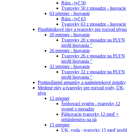
Rúra - tyč 50
Tvarovky 50 z mosadze - lisovacie
63 priemer - lisovanie
Rúra - tyč 63
Tvarovky 63 z mosadze - lisovacie
Plasthliníkové rúry a tvarovky pre rozvod plynu
20 priemer - lisovanie
Tvarovky 20 z mosadze na PLYN
profil lisovania "
26 priemer - lisovanie
Tvarovky 26 z mosadze na PLYN
profil lisovania "
32 priemer - lisovanie
Tvarovky 32 z mosadze na PLYN
profil lisovania "
Protipožiarné armatúry a nadprietokové poistky
Medené rúry a tvarovky pre rozvod vody, ÚK,
plyn
12 priemer
Šróbovací systém - tvarovky 12
svorné z mosadze
Pájkovacie tvarovky 12 meď +
príslušenstvo na pá
15 priemer
ÚK, voda - tvarovky 15 meď profil