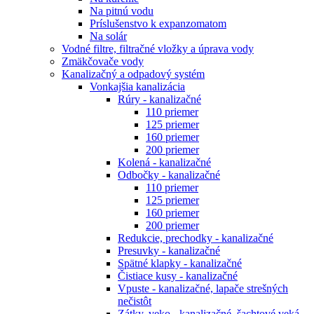
Na pitnú vodu
Príslušenstvo k expanzomatom
Na solár
Vodné filtre, filtračné vložky a úprava vody
Zmäkčovače vody
Kanalizačný a odpadový systém
Vonkajšia kanalizácia
Rúry - kanalizačné
110 priemer
125 priemer
160 priemer
200 priemer
Kolená - kanalizačné
Odbočky - kanalizačné
110 priemer
125 priemer
160 priemer
200 priemer
Redukcie, prechodky - kanalizačné
Presuvky - kanalizačné
Spätné klapky - kanalizačné
Čistiace kusy - kanalizačné
Vpuste - kanalizačné, lapače strešných
nečistôt
Zátky, veko - kanalizačné, šachtové veká