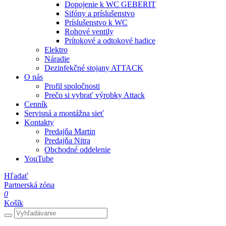
Dopojenie k WC GEBERIT
Sifóny a príslušenstvo
Príslušenstvo k WC
Rohové ventily
Prítokové a odtokové hadice
Elektro
Náradie
Dezinfekčné stojany ATTACK
O nás
Profil spoločnosti
Prečo si vybrať výrobky Attack
Cenník
Servisná a montážna sieť
Kontakty
Predajňa Martin
Predajňa Nitra
Obchodné oddelenie
YouTube
Hľadať
Partnerská zóna
0
Košík