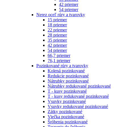
42 priemer
54 priemer
Nerez oceľ rúry a tvarovky
15 priemer
18 priemer
22 priemer
28 priemer
35 priemer
42 priemer
54 priemer
66,7 priemer
76,1 priemer
Pozinkované rúry a tvarovky
Kolená pozinkované
Redukcie pozinkované
Nátrubky pozinkované
Nátrubky redukované pozinkované
T - kusy pozinkované
T - kusy redukované pozinkované
Vsuvky pozinkované
Vsuvky redukované pozinkované
Zátky pozinkované
Viečka pozinkované
Šróbenia pozinkované
Tesnenie do šróbenia