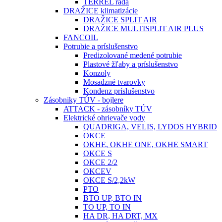
TERREL rada
DRAŽICE klimatizácie
DRAŽICE SPLIT AIR
DRAŽICE MULTISPLIT AIR PLUS
FANCOIL
Potrubie a príslušenstvo
Predizolované medené potrubie
Plastové žľaby a príslušenstvo
Konzoly
Mosadzné tvarovky
Kondenz príslušenstvo
Zásobniky TÚV - bojlere
ATTACK - zásobníky TÚV
Elektrické ohrievače vody
QUADRIGA, VELIS, LYDOS HYBRID
OKCE
OKHE, OKHE ONE, OKHE SMART
OKCE S
OKCE 2/2
OKCEV
OKCE S/2,2kW
PTO
BTO UP, BTO IN
TO UP, TO IN
HA DR, HA DRT, MX