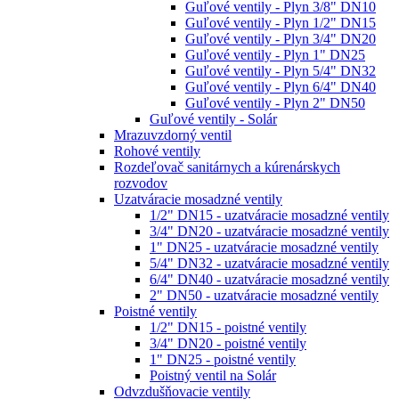
Guľové ventily - Plyn 3/8" DN10
Guľové ventily - Plyn 1/2" DN15
Guľové ventily - Plyn 3/4" DN20
Guľové ventily - Plyn 1" DN25
Guľové ventily - Plyn 5/4" DN32
Guľové ventily - Plyn 6/4" DN40
Guľové ventily - Plyn 2" DN50
Guľové ventily - Solár
Mrazuvzdorný ventil
Rohové ventily
Rozdeľovač sanitárnych a kúrenárskych
rozvodov
Uzatváracie mosadzné ventily
1/2" DN15 - uzatváracie mosadzné ventily
3/4" DN20 - uzatváracie mosadzné ventily
1" DN25 - uzatváracie mosadzné ventily
5/4" DN32 - uzatváracie mosadzné ventily
6/4" DN40 - uzatváracie mosadzné ventily
2" DN50 - uzatváracie mosadzné ventily
Poistné ventily
1/2" DN15 - poistné ventily
3/4" DN20 - poistné ventily
1" DN25 - poistné ventily
Poistný ventil na Solár
Odvzdušňovacie ventily