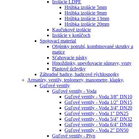
Izolácie LDPE
Hrúbka izolácie 5mm
Hrúbka izolácie 9mm
Hrúbka izolácie 13mm
Hrúbka izolácie 20mm
Kaučukové izolácie
Izolácie v kotúčoch
Spojovací material
Objímky potrubí, kombinované skrutky a
matice
Sťahovacie pásky
Hmoždinky, upevňovacie súpravy, vruty
Plastové úchytky
Záhradné hadice, hadicové rýchlospojky
Armatúry, ventily, teplomery, manometre, klapky,
Guľové ventily
Guľové ventily - Voda
Guľové ventily - Voda 3/8" DN10
Guľové ventily - Voda 1/2" DN15
Guľové ventily - Voda 3/4" DN20
Guľové ventily - Voda 1" DN25
Guľové ventily - Voda 5/4" DN32
Guľové ventily - Voda 6/4" DN40
Guľové ventily - Voda 2" DN50
Guľové ventily - Plyn