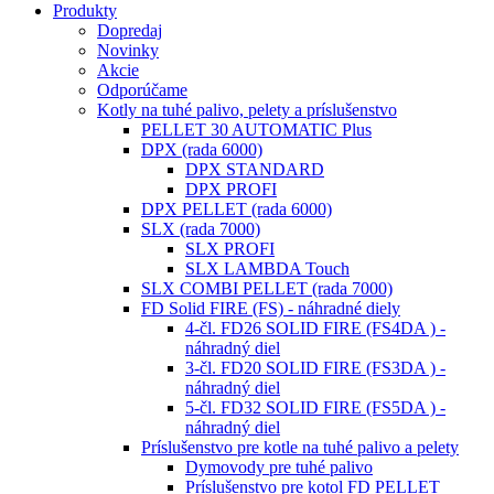
Produkty
Dopredaj
Novinky
Akcie
Odporúčame
Kotly na tuhé palivo, pelety a príslušenstvo
PELLET 30 AUTOMATIC Plus
DPX (rada 6000)
DPX STANDARD
DPX PROFI
DPX PELLET (rada 6000)
SLX (rada 7000)
SLX PROFI
SLX LAMBDA Touch
SLX COMBI PELLET (rada 7000)
FD Solid FIRE (FS) - náhradné diely
4-čl. FD26 SOLID FIRE (FS4DA ) -
náhradný diel
3-čl. FD20 SOLID FIRE (FS3DA ) -
náhradný diel
5-čl. FD32 SOLID FIRE (FS5DA ) -
náhradný diel
Príslušenstvo pre kotle na tuhé palivo a pelety
Dymovody pre tuhé palivo
Príslušenstvo pre kotol FD PELLET