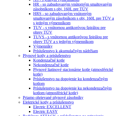
HR - so zabudovaným vnútorným smaltovaným
zásobníkom s obj. 160L pre TÚV
HRS - so zabudovaným vnútorným
smaltovaným zásobníkom s obj. 160L pre TÚV a
s jedným výmenníkom
TUV - s vnútornou antikoróvou špirálou pre
ohrev TÚV
TUVS - s vnútornou antikoróvou špirálou pre
ohrev TÚV a s jedným výmenníkom
Výmenníky
Príslušenstvo k akumulačným nádržiam
Plynové kotly a prislušenstvo
Kondenzačné kotle
Nekondenzačné kotle
Plynové liatinové stacionárne kotle (atmosférické
kotle)
Príslušenstvo na dopojenie ku kondenzačným
kotlom
Príslušenstvo na dopojenie ku nekondenzačným
kotlom (atmosférické kotle)
Priamo ohrievané plynové zásobníky
Elektrické kotly a príslušenstvo
Electric EXCELLENT
Electric EASY