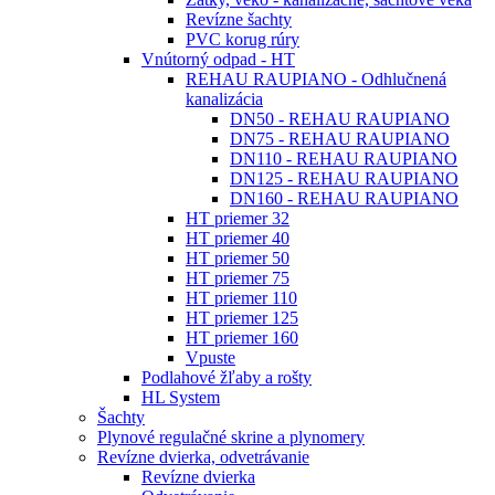
Revízne šachty
PVC korug rúry
Vnútorný odpad - HT
REHAU RAUPIANO - Odhlučnená
kanalizácia
DN50 - REHAU RAUPIANO
DN75 - REHAU RAUPIANO
DN110 - REHAU RAUPIANO
DN125 - REHAU RAUPIANO
DN160 - REHAU RAUPIANO
HT priemer 32
HT priemer 40
HT priemer 50
HT priemer 75
HT priemer 110
HT priemer 125
HT priemer 160
Vpuste
Podlahové žľaby a rošty
HL System
Šachty
Plynové regulačné skrine a plynomery
Revízne dvierka, odvetrávanie
Revízne dvierka