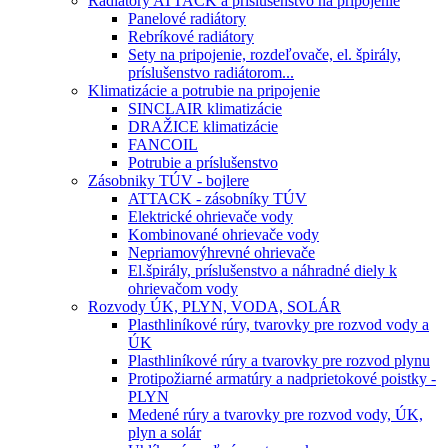
Radiátory ATTACK a príslušenstvo na pripojenie
Panelové radiátory
Rebríkové radiátory
Sety na pripojenie, rozdeľovače, el. špirály,
príslušenstvo radiátorom...
Klimatizácie a potrubie na pripojenie
SINCLAIR klimatizácie
DRAŽICE klimatizácie
FANCOIL
Potrubie a príslušenstvo
Zásobniky TÚV - bojlere
ATTACK - zásobníky TÚV
Elektrické ohrievače vody
Kombinované ohrievače vody
Nepriamovýhrevné ohrievače
El.špirály, príslušenstvo a náhradné diely k
ohrievačom vody
Rozvody ÚK, PLYN, VODA, SOLÁR
Plasthliníkové rúry, tvarovky pre rozvod vody a
ÚK
Plasthliníkové rúry a tvarovky pre rozvod plynu
Protipožiarné armatúry a nadprietokové poistky -
PLYN
Medené rúry a tvarovky pre rozvod vody, ÚK,
plyn a solár