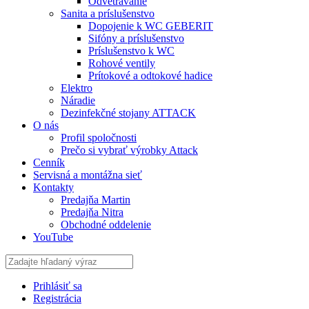
Odvetrávanie
Sanita a príslušenstvo
Dopojenie k WC GEBERIT
Sifóny a príslušenstvo
Príslušenstvo k WC
Rohové ventily
Prítokové a odtokové hadice
Elektro
Náradie
Dezinfekčné stojany ATTACK
O nás
Profil spoločnosti
Prečo si vybrať výrobky Attack
Cenník
Servisná a montážna sieť
Kontakty
Predajňa Martin
Predajňa Nitra
Obchodné oddelenie
YouTube
Prihlásiť sa
Registrácia