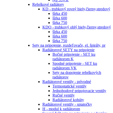
Rebríkové radiátory
KD - trubkový rovný biely,čierny,stredový
šírka 450
šírka 600
šírka 750
KDO - trubkový oblý biely,čierny,stredový
šírka 450
šírka 600
šírka 750
Sety na pripojenie, rozdeľovače, el. špirály, pr
Radiátorové SETY na pripojenie
Bočné pripojenie - SET ku
radiátorom K
Spodné pripojenie - SET ku
radiátorom VK
Sety na dopojenie rebríkových
radiátorov
Radiátorové ventily - prívodné
Termostatické ventily
Jednobodové pripojovacie ventily
Ručné ventily
Radiátorové kohúty
Radiátorové ventily - spiatočky
H - modul k radiátorom