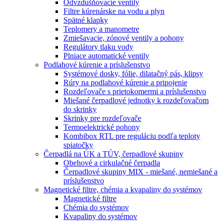
Odvzdušňovacie ventily
Filtre kúrenárske na vodu a plyn
Spätné klapky
Teplomery a manometre
Zmiešavacie, zónové ventily a pohony
Regulátory tlaku vody
Plniace automatické ventily
Podlahové kúrenie a príslušenstvo
Systémové dosky, fólie, dilatačný pás, klipsy
Rúry na podlahové kúrenie a pripojenie
Rozdeľovače s prietokomermi a príslušenstvo
Miešané čerpadlové jednotky k rozdeľovačom
do skrinky
Skrinky pre rozdeľovače
Termoelektrické pohony
Kombibox RTL pre reguláciu podľa teploty
spiatočky
Čerpadlá na ÚK a TÚV, čerpadlové skupiny
Obehové a cirkulačné čerpadla
Čerpadlové skupiny MIX - miešané, nemiešané a
príslušenstvo
Magnetické filtre, chémia a kvapaliny do systémov
Magnetické filtre
Chémia do systémov
Kvapaliny do systémov