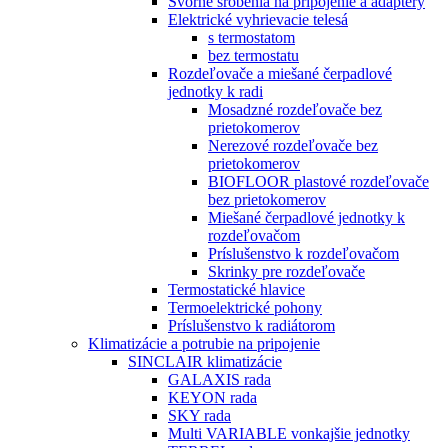
Svorné šróbenia na pripojenie a adaptéry
Elektrické vyhrievacie telesá
s termostatom
bez termostatu
Rozdeľovače a miešané čerpadlové
jednotky k radi
Mosadzné rozdeľovače bez
prietokomerov
Nerezové rozdeľovače bez
prietokomerov
BIOFLOOR plastové rozdeľovače
bez prietokomerov
Miešané čerpadlové jednotky k
rozdeľovačom
Príslušenstvo k rozdeľovačom
Skrinky pre rozdeľovače
Termostatické hlavice
Termoelektrické pohony
Príslušenstvo k radiátorom
Klimatizácie a potrubie na pripojenie
SINCLAIR klimatizácie
GALAXIS rada
KEYON rada
SKY rada
Multi VARIABLE vonkajšie jednotky