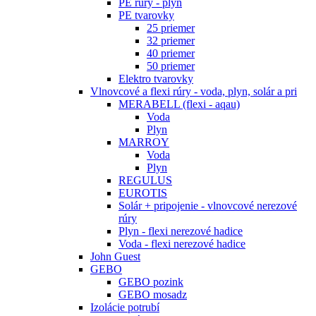
PE rúry - plyn
PE tvarovky
25 priemer
32 priemer
40 priemer
50 priemer
Elektro tvarovky
Vlnovcové a flexi rúry - voda, plyn, solár a pri
MERABELL (flexi - aqau)
Voda
Plyn
MARROY
Voda
Plyn
REGULUS
EUROTIS
Solár + pripojenie - vlnovcové nerezové
rúry
Plyn - flexi nerezové hadice
Voda - flexi nerezové hadice
John Guest
GEBO
GEBO pozink
GEBO mosadz
Izolácie potrubí