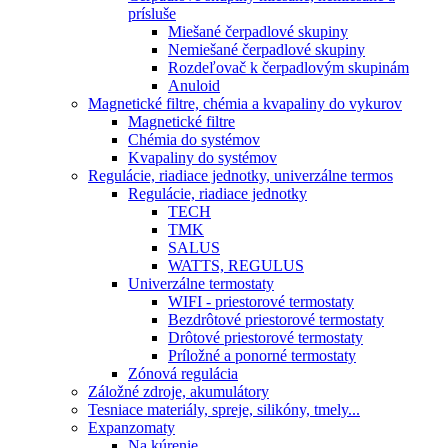
prísluše
Miešané čerpadlové skupiny
Nemiešané čerpadlové skupiny
Rozdeľovač k čerpadlovým skupinám
Anuloid
Magnetické filtre, chémia a kvapaliny do vykurov
Magnetické filtre
Chémia do systémov
Kvapaliny do systémov
Regulácie, riadiace jednotky, univerzálne termos
Regulácie, riadiace jednotky
TECH
TMK
SALUS
WATTS, REGULUS
Univerzálne termostaty
WIFI - priestorové termostaty
Bezdrôtové priestorové termostaty
Drôtové priestorové termostaty
Príložné a ponorné termostaty
Zónová regulácia
Záložné zdroje, akumulátory
Tesniace materiály, spreje, silikóny, tmely...
Expanzomaty
Na kúrenie