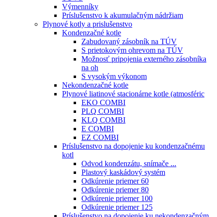
Výmenníky
Príslušenstvo k akumulačným nádržiam
Plynové kotly a prislušenstvo
Kondenzačné kotle
Zabudovaný zásobník na TÚV
S prietokovým ohrevom na TÚV
Možnosť pripojenia externého zásobníka
na oh
S vysokým výkonom
Nekondenzačné kotle
Plynové liatinové stacionárne kotle (atmosféric
EKO COMBI
PLQ COMBI
KLQ COMBI
E COMBI
EZ COMBI
Príslušenstvo na dopojenie ku kondenzačnému
kotl
Odvod kondenzátu, snímače ...
Plastový kaskádový systém
Odkúrenie priemer 60
Odkúrenie priemer 80
Odkúrenie priemer 100
Odkúrenie priemer 125
Príslušenstvo na dopojenie ku nekondenzačným