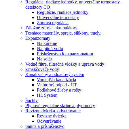
Regulácie, riadiace jednotky, univerzálne termostaty,
detektory CO
Regulácie, riadiace jednotky
Univerzálne termostaty
Zónová regulácia
Záložné zdroje, akumulátory
Tesniace materiály, spreje, silikóny, tmely...
Expanzomaty
Na kúrenie
Na pitnú vodu
Príslušenstvo k expanzomatom
Na solár
Vodné filtre, filtračné vložky a úprava vody
Zmäkčovače vody
Kanalizačný a odpadový systém
Vonkajšia kanalizácia
Vnútorný odpad - HT
Podlahové žľaby a rošty
HL System
Šachty
Plynové regulačné skrine a plynomery
Revízne dvierka, odvetrávanie
Revízne dvierka
Odvetrávanie
Sanita a príslušenstvo