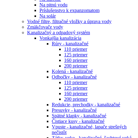
Na pitnú vodu
Príslušenstvo k expanzomatom
Na solár
Vodné filtre, filtračné vložky a úprava vody
Zmäkčovače vody
Kanalizačný a odpadový systém
Vonkajšia kanalizácia
Rúry - kanalizačné
110 priemer
125 priemer
160 priemer
200 priemer
Kolená - kanalizačné
Odbočky - kanalizačné
110 priemer
125 priemer
160 priemer
200 priemer
Redukcie, prechodky - kanalizačné
Presuvky - kanalizačné
Spätné klapky - kanalizačné
Čistiace kusy - kanalizačné
Vpuste - kanalizačné, lapače strešných
nečistôt
Zátky, veko - kanalizačné, šachtové veká