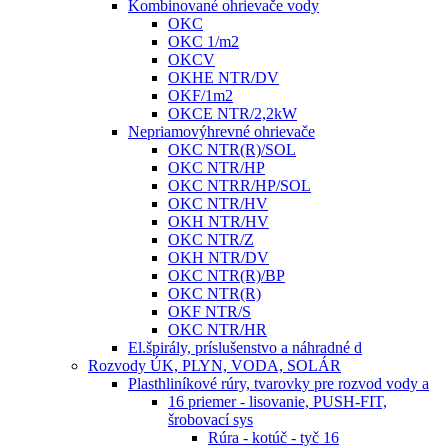
Kombinované ohrievače vody
OKC
OKC 1/m2
OKCV
OKHE NTR/DV
OKF/1m2
OKCE NTR/2,2kW
Nepriamovýhrevné ohrievače
OKC NTR(R)/SOL
OKC NTR/HP
OKC NTRR/HP/SOL
OKC NTR/HV
OKH NTR/HV
OKC NTR/Z
OKH NTR/DV
OKC NTR(R)/BP
OKC NTR(R)
OKF NTR/S
OKC NTR/HR
El.špirály, príslušenstvo a náhradné d
Rozvody ÚK, PLYN, VODA, SOLÁR
Plasthliníkové rúry, tvarovky pre rozvod vody a
16 priemer - lisovanie, PUSH-FIT,
šrobovací sys
Rúra - kotúč - tyč 16