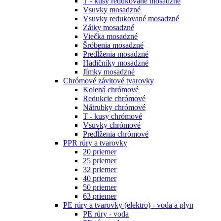
T - kusy redukované mosadzné
Vsuvky mosadzné
Vsuvky redukované mosadzné
Zátky mosadzné
Viečka mosadzné
Šróbenia mosadzné
Predĺženia mosadzné
Hadičníky mosadzné
Jímky mosadzné
Chrómové závitové tvarovky
Kolená chrómové
Redukcie chrómové
Nátrubky chrómové
T - kusy chrómové
Vsuvky chrómové
Predĺženia chrómové
PPR rúry a tvarovky
20 priemer
25 priemer
32 priemer
40 priemer
50 priemer
63 priemer
PE rúry a tvarovky (elektro) - voda a plyn
PE rúry - voda