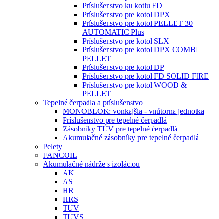
Príslušenstvo ku kotlu FD
Príslušenstvo pre kotol DPX
Príslušenstvo pre kotol PELLET 30
AUTOMATIC Plus
Príslušenstvo pre kotol SLX
Príslušenstvo pre kotol DPX COMBI
PELLET
Príslušenstvo pre kotol DP
Príslušenstvo pre kotol FD SOLID FIRE
Príslušenstvo pre kotol WOOD &
PELLET
Tepelné čerpadla a príslušenstvo
MONOBLOK: vonkajšia - vnútorna jednotka
Príslušenstvo pre tepelné čerpadlá
Zásobníky TÚV pre tepelné čerpadlá
Akumulačné zásobníky pre tepelné čerpadlá
Pelety
FANCOIL
Akumulačné nádrže s izoláciou
AK
AS
HR
HRS
TUV
TUVS