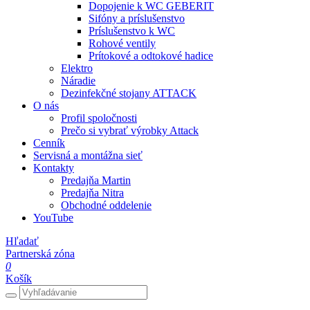
Dopojenie k WC GEBERIT
Sifóny a príslušenstvo
Príslušenstvo k WC
Rohové ventily
Prítokové a odtokové hadice
Elektro
Náradie
Dezinfekčné stojany ATTACK
O nás
Profil spoločnosti
Prečo si vybrať výrobky Attack
Cenník
Servisná a montážna sieť
Kontakty
Predajňa Martin
Predajňa Nitra
Obchodné oddelenie
YouTube
Hľadať
Partnerská zóna
0
Košík