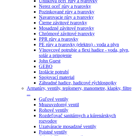
Uhlíková oceľ rúry a tvarovky
Nerez oceľ rúry a tvarovky
Pozinkované rúry a tvarovky
Navarovacie rúry a tvarovky
Čierne závitové tvarovky
Mosadzné závitové tvarovky
Chrómové závitové tvarovky
PPR rúry a tvarovky
PE rúry a tvarovky (elektro) - voda a plyn
Vlnovcové potrubie a flexi hadice - voda, plyn,
solár a pripojenie
John Guest
GEBO
Izolácie potrubí
Spojovací material
Záhradné hadice, hadicové rýchlospojky
Armatúry, ventily, teplomery, manometre, klapky, filtre
...
Guľové ventily
Mrazuvzdorný ventil
Rohové ventily
Rozdeľovač sanitárnych a kúrenárskych
rozvodov
Uzatváracie mosadzné ventily
Poistné ventily