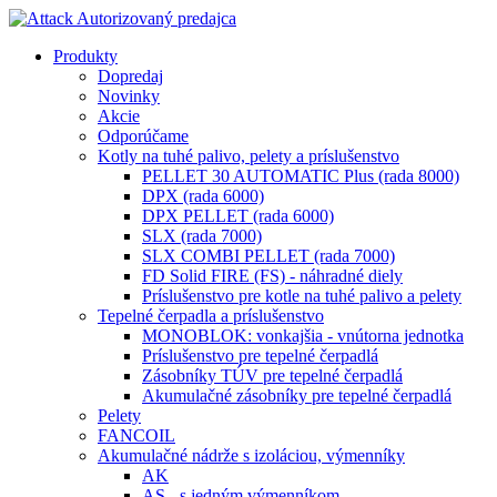
Produkty
Dopredaj
Novinky
Akcie
Odporúčame
Kotly na tuhé palivo, pelety a príslušenstvo
PELLET 30 AUTOMATIC Plus (rada 8000)
DPX (rada 6000)
DPX PELLET (rada 6000)
SLX (rada 7000)
SLX COMBI PELLET (rada 7000)
FD Solid FIRE (FS) - náhradné diely
Príslušenstvo pre kotle na tuhé palivo a pelety
Tepelné čerpadla a príslušenstvo
MONOBLOK: vonkajšia - vnútorna jednotka
Príslušenstvo pre tepelné čerpadlá
Zásobníky TÚV pre tepelné čerpadlá
Akumulačné zásobníky pre tepelné čerpadlá
Pelety
FANCOIL
Akumulačné nádrže s izoláciou, výmenníky
AK
AS - s jedným výmenníkom