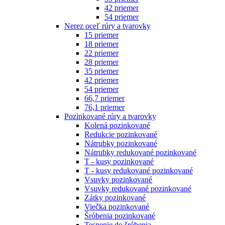
42 priemer
54 priemer
Nerez oceľ rúry a tvarovky
15 priemer
18 priemer
22 priemer
28 priemer
35 priemer
42 priemer
54 priemer
66,7 priemer
76,1 priemer
Pozinkované rúry a tvarovky
Kolená pozinkované
Redukcie pozinkované
Nátrubky pozinkované
Nátrubky redukované pozinkované
T - kusy pozinkované
T - kusy redukované pozinkované
Vsuvky pozinkované
Vsuvky redukované pozinkované
Zátky pozinkované
Viečka pozinkované
Šróbenia pozinkované
Tesnenie do šróbenia