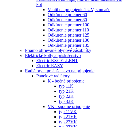
kot
Ventil na prepojenie TÚV, snímače
Odkúrenie priemer 60
Odkúrenie priemer 80
Odkúrenie priemer 100
Odkúrenie priemer 110
Odkúrenie priemer 125
Odkúrenie priemer 130
Odkúrenie priemer 135
Priamo ohrievané plynové zásobníky
Elektrické kotly a príslušenstvo
Electric EXCELLENT
Electric EASY
Radiátory a príslušenstvo na pripojenie
Panelové radiátory
K - bočné pripojenie
typ 11K
typ 21K
typ 22K
typ 33K
VK - spodné pripojenie
typ 11VK
typ 21VK
typ 22VK
typ 33VK