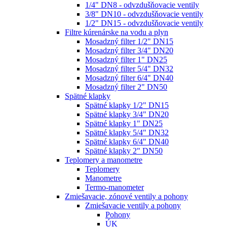
1/4" DN8 - odvzdušňovacie ventily
3/8" DN10 - odvzdušňovacie ventily
1/2" DN15 - odvzdušňovacie ventily
Filtre kúrenárske na vodu a plyn
Mosadzný filter 1/2" DN15
Mosadzný filter 3/4" DN20
Mosadzný filter 1" DN25
Mosadzný filter 5/4" DN32
Mosadzný filter 6/4" DN40
Mosadzný filter 2" DN50
Spätné klapky
Spätné klapky 1/2" DN15
Spätné klapky 3/4" DN20
Spätné klapky 1" DN25
Spätné klapky 5/4" DN32
Spätné klapky 6/4" DN40
Spätné klapky 2" DN50
Teplomery a manometre
Teplomery
Manometre
Termo-manometer
Zmiešavacie, zónové ventily a pohony
Zmiešavacie ventily a pohony
Pohony
ÚK