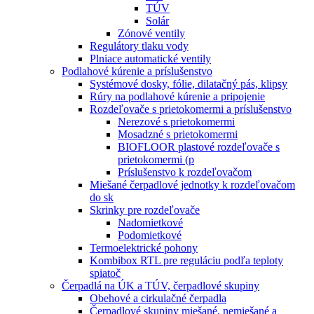
TÚV
Solár
Zónové ventily
Regulátory tlaku vody
Plniace automatické ventily
Podlahové kúrenie a príslušenstvo
Systémové dosky, fólie, dilatačný pás, klipsy
Rúry na podlahové kúrenie a pripojenie
Rozdeľovače s prietokomermi a príslušenstvo
Nerezové s prietokomermi
Mosadzné s prietokomermi
BIOFLOOR plastové rozdeľovače s
prietokomermi (p
Príslušenstvo k rozdeľovačom
Miešané čerpadlové jednotky k rozdeľovačom
do sk
Skrinky pre rozdeľovače
Nadomietkové
Podomietkové
Termoelektrické pohony
Kombibox RTL pre reguláciu podľa teploty
spiatoč
Čerpadlá na ÚK a TÚV, čerpadlové skupiny
Obehové a cirkulačné čerpadla
Čerpadlové skupiny miešané, nemiešané a