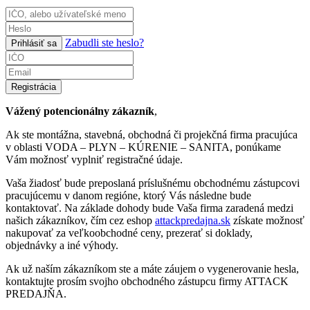
Zabudli ste heslo?
Prihlásiť sa
Registrácia
Vážený potencionálny zákazník
,
Ak ste montážna, stavebná, obchodná či projekčná firma pracujúca
v oblasti VODA – PLYN – KÚRENIE – SANITA, ponúkame
Vám možnosť vyplniť registračné údaje.
Vaša žiadosť bude preposlaná príslušnému obchodnému zástupcovi
pracujúcemu v danom regióne, ktorý Vás následne bude
kontaktovať. Na základe dohody bude Vaša firma zaradená medzi
našich zákazníkov, čím cez eshop
attackpredajna.sk
získate možnosť
nakupovať za veľkoobchodné ceny, prezerať si doklady,
objednávky a iné výhody.
Ak už naším zákazníkom ste a máte záujem o vygenerovanie hesla,
kontaktujte prosím svojho obchodného zástupcu firmy ATTACK
PREDAJŇA.