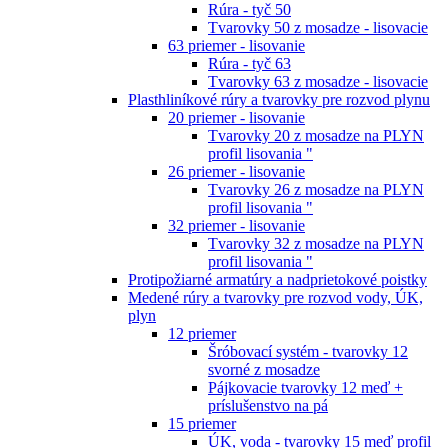
Rúra - tyč 50
Tvarovky 50 z mosadze - lisovacie
63 priemer - lisovanie
Rúra - tyč 63
Tvarovky 63 z mosadze - lisovacie
Plasthliníkové rúry a tvarovky pre rozvod plynu
20 priemer - lisovanie
Tvarovky 20 z mosadze na PLYN
profil lisovania "
26 priemer - lisovanie
Tvarovky 26 z mosadze na PLYN
profil lisovania "
32 priemer - lisovanie
Tvarovky 32 z mosadze na PLYN
profil lisovania "
Protipožiarné armatúry a nadprietokové poistky
Medené rúry a tvarovky pre rozvod vody, ÚK,
plyn
12 priemer
Šróbovací systém - tvarovky 12
svorné z mosadze
Pájkovacie tvarovky 12 meď +
príslušenstvo na pá
15 priemer
ÚK, voda - tvarovky 15 meď profil