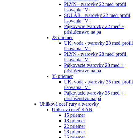
PLYN - tvarovky 22 meď profil
lisovania "V"
SOLÁR - tvarovky 22 meď profil
lisovania "V"
Pájkovacie tvarovky 22 meď +
príslušenstvo na pá
28 priemer
ÚK, voda - tvarovky 28 meď profil
lisovania "V"
PLYN - tvarovky 28 meď profil
lisovania "V"
Pájkovacie tvarovky 28 meď +
príslušenstvo na pá
35 priemer
ÚK, voda - tvarovky 35 meď profil
lisovania "V"
Pájkovacie tvarovky 35 meď +
príslušenstvo na pá
Uhlíková oceľ rúry a tvarovky
Uhlíková oceľ KAN
15 priemer
18 priemer
22 priemer
28 priemer
35 priemer