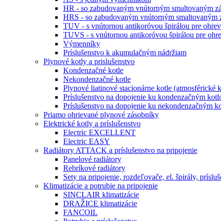
HR - so zabudovaným vnútorným smaltovaným zá
HRS - so zabudovaným vnútorným smaltovaným z
TUV - s vnútornou antikoróvou špirálou pre ohr
TUVS - s vnútornou antikoróvou špirálou pre o
Výmenníky
Príslušenstvo k akumulačným nádržiam
Plynové kotly a prislušenstvo
Kondenzačné kotle
Nekondenzačné kotle
Plynové liatinové stacionárne kotle (atmosférické k
Príslušenstvo na dopojenie ku kondenzačným kot
Príslušenstvo na dopojenie ku nekondenzačným kot
Priamo ohrievané plynové zásobníky
Elektrické kotly a príslušenstvo
Electric EXCELLENT
Electric EASY
Radiátory ATTACK a príslušenstvo na pripojenie
Panelové radiátory
Rebríkové radiátory
Sety na pripojenie, rozdeľovače, el. špirály, príslu
Klimatizácie a potrubie na pripojenie
SINCLAIR klimatizácie
DRAŽICE klimatizácie
FANCOIL