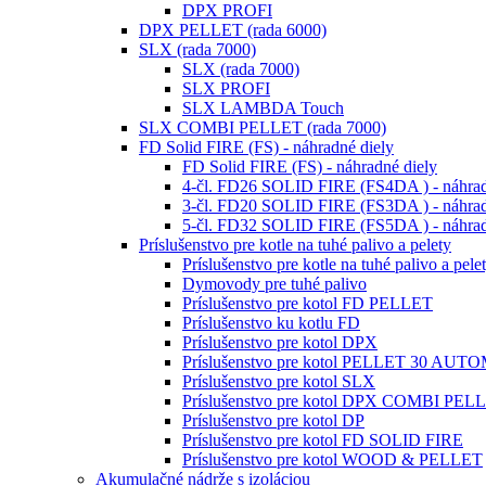
DPX PROFI
DPX PELLET (rada 6000)
SLX (rada 7000)
SLX (rada 7000)
SLX PROFI
SLX LAMBDA Touch
SLX COMBI PELLET (rada 7000)
FD Solid FIRE (FS) - náhradné diely
FD Solid FIRE (FS) - náhradné diely
4-čl. FD26 SOLID FIRE (FS4DA ) - náhrad
3-čl. FD20 SOLID FIRE (FS3DA ) - náhrad
5-čl. FD32 SOLID FIRE (FS5DA ) - náhrad
Príslušenstvo pre kotle na tuhé palivo a pelety
Príslušenstvo pre kotle na tuhé palivo a pele
Dymovody pre tuhé palivo
Príslušenstvo pre kotol FD PELLET
Príslušenstvo ku kotlu FD
Príslušenstvo pre kotol DPX
Príslušenstvo pre kotol PELLET 30 AUT
Príslušenstvo pre kotol SLX
Príslušenstvo pre kotol DPX COMBI PEL
Príslušenstvo pre kotol DP
Príslušenstvo pre kotol FD SOLID FIRE
Príslušenstvo pre kotol WOOD & PELLET
Akumulačné nádrže s izoláciou