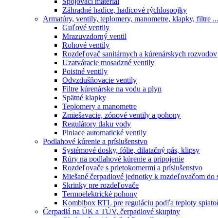
Spojovací material
Záhradné hadice, hadicové rýchlospojky
Armatúry, ventily, teplomery, manometre, klapky, filtre ..
Guľové ventily
Mrazuvzdorný ventil
Rohové ventily
Rozdeľovač sanitárnych a kúrenárskych rozvodov
Uzatváracie mosadzné ventily
Poistné ventily
Odvzdušňovacie ventily
Filtre kúrenárske na vodu a plyn
Spätné klapky
Teplomery a manometre
Zmiešavacie, zónové ventily a pohony
Regulátory tlaku vody
Plniace automatické ventily
Podlahové kúrenie a príslušenstvo
Systémové dosky, fólie, dilatačný pás, klipsy
Rúry na podlahové kúrenie a pripojenie
Rozdeľovače s prietokomermi a príslušenstvo
Miešané čerpadlové jednotky k rozdeľovačom do 
Skrinky pre rozdeľovače
Termoelektrické pohony
Kombibox RTL pre reguláciu podľa teploty spiato
Čerpadlá na ÚK a TÚV, čerpadlové skupiny