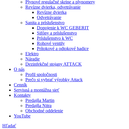
Plynové regulačné skrine a plynomery
Revízne dvierka, odvetrávanie
Revízne dvierka
Odvetrávanie
Sanita a príslušenstvo
Dopojenie k WC GEBERIT
Sifóny a príslušenstvo
Príslušenstvo k WC
Rohové ventily
Prítokové a odtokové hadice
Elektro
Náradie
Dezinfekčné stojany ATTACK
O nás
Profil spoločnosti
Prečo si vybrať výrobky Attack
Cenník
Servisná a montážna sieť
Kontakty
Predajňa Martin
Predajňa Nitra
Obchodné oddelenie
YouTube
Hľadať