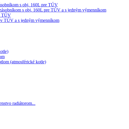
sobníkom s obj. 160L pre TÚV
ásobníkom s obj. 160L pre TÚV a s jedným výmenníkom
ev TÚV
hrev TÚV a s jedným výmenníkom
otle)
lom
lom (atmosférické kotle)
šenstvo radiátorom...