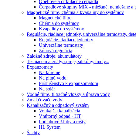
Obehové a cirkulačné čerpadla
Čerpadlové skupiny MIX - miešané, nemiešané a p
Magnetické filtre, chémia a kvapaliny do systémov
Magnetické filtre
Chémia do systémov
Kvapaliny do systémov
Regulácie, riadiace jednotky, univerzálne termostaty, de
Regulácie, riadiace jednotky
Univerzálne termostaty
Zónová regulácia
Záložné zdroje, akumulátory
Tesniace materiály, spreje, silikóny, tmely...
Expanzomaty
Na kúrenie
Na pitnú vodu
Príslušenstvo k expanzomatom
Na solár
Vodné filtre, filtračné vložky a úprava vody
Zmäkčovače vody
Kanalizačný a odpadový systém
Vonkajšia kanalizácia
Vnútorný odpad - HT
Podlahové žľaby a rošty
HL System
Šachty