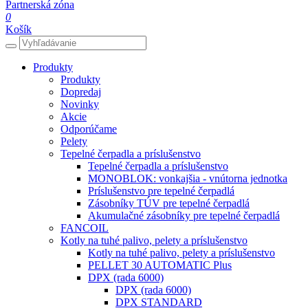
Partnerská zóna
0
Košík
Produkty
Produkty
Dopredaj
Novinky
Akcie
Odporúčame
Pelety
Tepelné čerpadla a príslušenstvo
Tepelné čerpadla a príslušenstvo
MONOBLOK: vonkajšia - vnútorna jednotka
Príslušenstvo pre tepelné čerpadlá
Zásobníky TÚV pre tepelné čerpadlá
Akumulačné zásobníky pre tepelné čerpadlá
FANCOIL
Kotly na tuhé palivo, pelety a príslušenstvo
Kotly na tuhé palivo, pelety a príslušenstvo
PELLET 30 AUTOMATIC Plus
DPX (rada 6000)
DPX (rada 6000)
DPX STANDARD