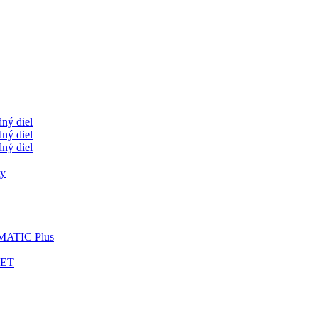
ný diel
ný diel
ný diel
ty
OMATIC Plus
LET