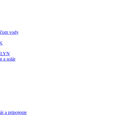
vačom vody
ÚK
 PLYN
 a solár
ár a pripojenie