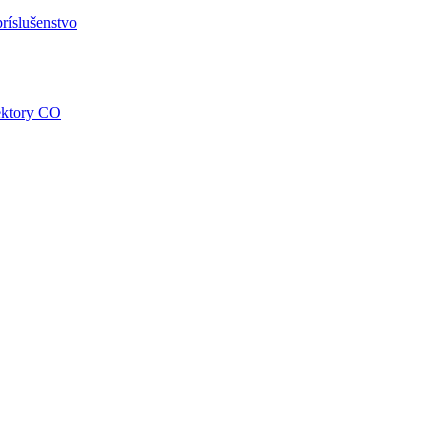
ríslušenstvo
tektory CO