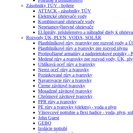
Potrubie a príslušenstvo
Zásobniky TÚV - bojlere
ATTACK - zásobníky TÚV
Elektrické ohrievače vody
Kombinované ohrievače vody
Nepriamovýhrevné ohrievače
El.špirály, príslušenstvo a náhradné diely k ohrie
Rozvody ÚK, PLYN, VODA, SOLÁR
Plasthliníkové rúry, tvarovky pre rozvod vody a 
Plasthliníkové rúry a tvarovky pre rozvod plynu
Protipožiarné armatúry a nadprietokové poistky -
Medené rúry a tvarovky pre rozvod vody, ÚK, plyn
Uhlíková oceľ rúry a tvarovky
Nerez oceľ rúry a tvarovky
Pozinkované rúry a tvarovky
Navarovacie rúry a tvarovky
Čierne závitové tvarovky
Mosadzné závitové tvarovky
Chrómové závitové tvarovky
PPR rúry a tvarovky
PE rúry a tvarovky (elektro) - voda a plyn
Vlnovcové potrubie a flexi hadice - voda, plyn, sol
John Guest
GEBO
Izolácie potrubí