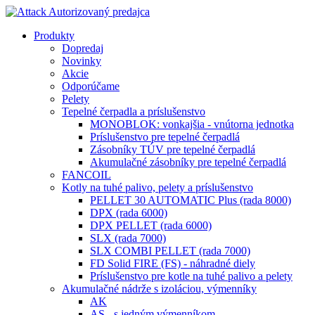
Produkty
Dopredaj
Novinky
Akcie
Odporúčame
Pelety
Tepelné čerpadla a príslušenstvo
MONOBLOK: vonkajšia - vnútorna jednotka
Príslušenstvo pre tepelné čerpadlá
Zásobníky TÚV pre tepelné čerpadlá
Akumulačné zásobníky pre tepelné čerpadlá
FANCOIL
Kotly na tuhé palivo, pelety a príslušenstvo
PELLET 30 AUTOMATIC Plus (rada 8000)
DPX (rada 6000)
DPX PELLET (rada 6000)
SLX (rada 7000)
SLX COMBI PELLET (rada 7000)
FD Solid FIRE (FS) - náhradné diely
Príslušenstvo pre kotle na tuhé palivo a pelety
Akumulačné nádrže s izoláciou, výmenníky
AK
AS - s jedným výmenníkom