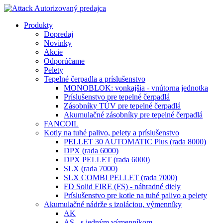
Produkty
Dopredaj
Novinky
Akcie
Odporúčame
Pelety
Tepelné čerpadla a príslušenstvo
MONOBLOK: vonkajšia - vnútorna jednotka
Príslušenstvo pre tepelné čerpadlá
Zásobníky TÚV pre tepelné čerpadlá
Akumulačné zásobníky pre tepelné čerpadlá
FANCOIL
Kotly na tuhé palivo, pelety a príslušenstvo
PELLET 30 AUTOMATIC Plus (rada 8000)
DPX (rada 6000)
DPX PELLET (rada 6000)
SLX (rada 7000)
SLX COMBI PELLET (rada 7000)
FD Solid FIRE (FS) - náhradné diely
Príslušenstvo pre kotle na tuhé palivo a pelety
Akumulačné nádrže s izoláciou, výmenníky
AK
AS - s jedným výmenníkom