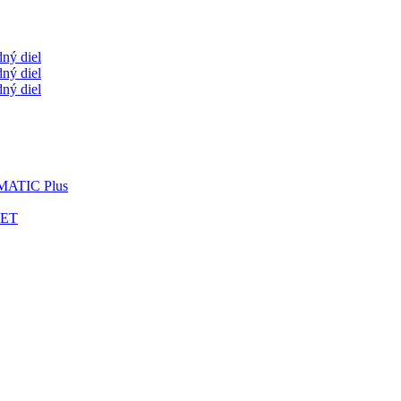
ný diel
ný diel
ný diel
OMATIC Plus
LET