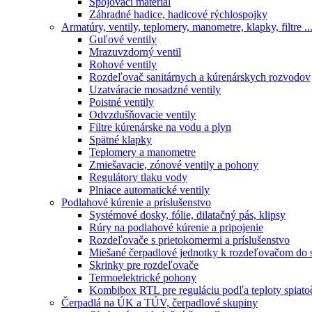
Spojovací material
Záhradné hadice, hadicové rýchlospojky
Armatúry, ventily, teplomery, manometre, klapky, filtre ..
Guľové ventily
Mrazuvzdorný ventil
Rohové ventily
Rozdeľovač sanitárnych a kúrenárskych rozvodov
Uzatváracie mosadzné ventily
Poistné ventily
Odvzdušňovacie ventily
Filtre kúrenárske na vodu a plyn
Spätné klapky
Teplomery a manometre
Zmiešavacie, zónové ventily a pohony
Regulátory tlaku vody
Plniace automatické ventily
Podlahové kúrenie a príslušenstvo
Systémové dosky, fólie, dilatačný pás, klipsy
Rúry na podlahové kúrenie a pripojenie
Rozdeľovače s prietokomermi a príslušenstvo
Miešané čerpadlové jednotky k rozdeľovačom do 
Skrinky pre rozdeľovače
Termoelektrické pohony
Kombibox RTL pre reguláciu podľa teploty spiato
Čerpadlá na ÚK a TÚV, čerpadlové skupiny