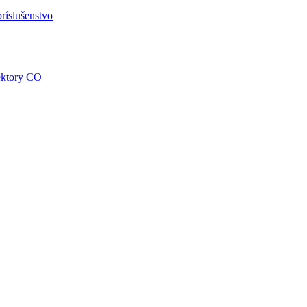
ríslušenstvo
tektory CO