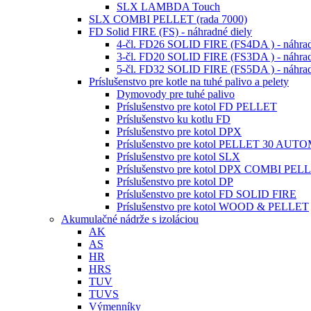
SLX LAMBDA Touch
SLX COMBI PELLET (rada 7000)
FD Solid FIRE (FS) - náhradné diely
4-čl. FD26 SOLID FIRE (FS4DA ) - náhrad
3-čl. FD20 SOLID FIRE (FS3DA ) - náhrad
5-čl. FD32 SOLID FIRE (FS5DA ) - náhrad
Príslušenstvo pre kotle na tuhé palivo a pelety
Dymovody pre tuhé palivo
Príslušenstvo pre kotol FD PELLET
Príslušenstvo ku kotlu FD
Príslušenstvo pre kotol DPX
Príslušenstvo pre kotol PELLET 30 AUT
Príslušenstvo pre kotol SLX
Príslušenstvo pre kotol DPX COMBI PEL
Príslušenstvo pre kotol DP
Príslušenstvo pre kotol FD SOLID FIRE
Príslušenstvo pre kotol WOOD & PELLET
Akumulačné nádrže s izoláciou
AK
AS
HR
HRS
TUV
TUVS
Výmenníky