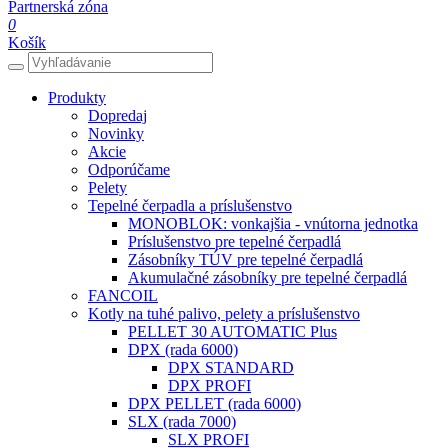
Partnerská zóna
0
Košík
Produkty
Dopredaj
Novinky
Akcie
Odporúčame
Pelety
Tepelné čerpadla a príslušenstvo
MONOBLOK: vonkajšia - vnútorna jednotka
Príslušenstvo pre tepelné čerpadlá
Zásobníky TÚV pre tepelné čerpadlá
Akumulačné zásobníky pre tepelné čerpadlá
FANCOIL
Kotly na tuhé palivo, pelety a príslušenstvo
PELLET 30 AUTOMATIC Plus
DPX (rada 6000)
DPX STANDARD
DPX PROFI
DPX PELLET (rada 6000)
SLX (rada 7000)
SLX PROFI