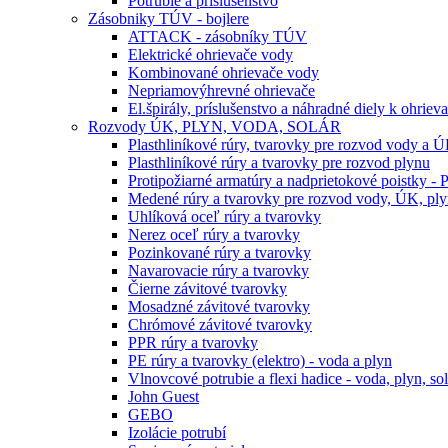
Potrubie a príslušenstvo
Zásobniky TÚV - bojlere
ATTACK - zásobníky TÚV
Elektrické ohrievače vody
Kombinované ohrievače vody
Nepriamovýhrevné ohrievače
El.špirály, príslušenstvo a náhradné diely k ohrie
Rozvody ÚK, PLYN, VODA, SOLÁR
Plasthliníkové rúry, tvarovky pre rozvod vody a 
Plasthliníkové rúry a tvarovky pre rozvod plynu
Protipožiarné armatúry a nadprietokové poistky -
Medené rúry a tvarovky pre rozvod vody, ÚK, plyn
Uhlíková oceľ rúry a tvarovky
Nerez oceľ rúry a tvarovky
Pozinkované rúry a tvarovky
Navarovacie rúry a tvarovky
Čierne závitové tvarovky
Mosadzné závitové tvarovky
Chrómové závitové tvarovky
PPR rúry a tvarovky
PE rúry a tvarovky (elektro) - voda a plyn
Vlnovcové potrubie a flexi hadice - voda, plyn, sol
John Guest
GEBO
Izolácie potrubí