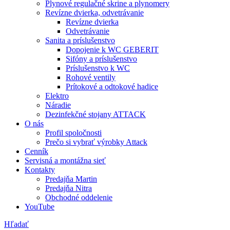
Plynové regulačné skrine a plynomery
Revízne dvierka, odvetrávanie
Revízne dvierka
Odvetrávanie
Sanita a príslušenstvo
Dopojenie k WC GEBERIT
Sifóny a príslušenstvo
Príslušenstvo k WC
Rohové ventily
Prítokové a odtokové hadice
Elektro
Náradie
Dezinfekčné stojany ATTACK
O nás
Profil spoločnosti
Prečo si vybrať výrobky Attack
Cenník
Servisná a montážna sieť
Kontakty
Predajňa Martin
Predajňa Nitra
Obchodné oddelenie
YouTube
Hľadať