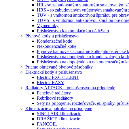
HR - so zabudovaným vnútorným smaltovaným zá
HRS - so zabudovaným vnútorným smaltovaným z
TUV - s vnútornou antikoróvou špirálou pre ohr
TUVS - s vnútornou antikoróvou špirálou pre o
Výmenníky
Príslušenstvo k akumulačným nádržiam
Plynové kotly a prislušenstvo
Kondenzačné kotle
Nekondenzačné kotle
Plynové liatinové stacionárne kotle (atmosférické k
Príslušenstvo na dopojenie ku kondenzačným kot
Príslušenstvo na dopojenie ku nekondenzačným kot
Priamo ohrievané plynové zásobníky
Elektrické kotly a príslušenstvo
Electric EXCELLENT
Electric EASY
Radiátory ATTACK a príslušenstvo na pripojenie
Panelové radiátory
Rebríkové radiátory
Sety na pripojenie, rozdeľovače, el. špirály, príslu
Klimatizácie a potrubie na pripojenie
SINCLAIR klimatizácie
DRAŽICE klimatizácie
FANCOIL