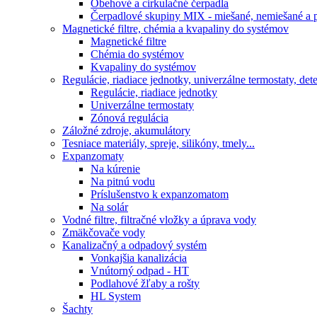
Obehové a cirkulačné čerpadla
Čerpadlové skupiny MIX - miešané, nemiešané a p
Magnetické filtre, chémia a kvapaliny do systémov
Magnetické filtre
Chémia do systémov
Kvapaliny do systémov
Regulácie, riadiace jednotky, univerzálne termostaty, de
Regulácie, riadiace jednotky
Univerzálne termostaty
Zónová regulácia
Záložné zdroje, akumulátory
Tesniace materiály, spreje, silikóny, tmely...
Expanzomaty
Na kúrenie
Na pitnú vodu
Príslušenstvo k expanzomatom
Na solár
Vodné filtre, filtračné vložky a úprava vody
Zmäkčovače vody
Kanalizačný a odpadový systém
Vonkajšia kanalizácia
Vnútorný odpad - HT
Podlahové žľaby a rošty
HL System
Šachty