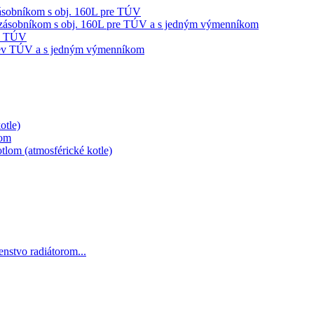
sobníkom s obj. 160L pre TÚV
ásobníkom s obj. 160L pre TÚV a s jedným výmenníkom
ev TÚV
hrev TÚV a s jedným výmenníkom
otle)
lom
lom (atmosférické kotle)
šenstvo radiátorom...