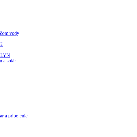
vačom vody
ÚK
 PLYN
 a solár
ár a pripojenie