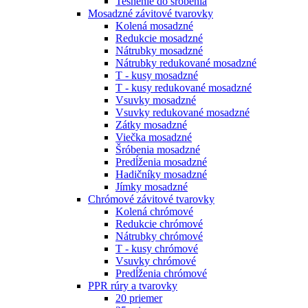
Tesnenie do šróbenia
Mosadzné závitové tvarovky
Kolená mosadzné
Redukcie mosadzné
Nátrubky mosadzné
Nátrubky redukované mosadzné
T - kusy mosadzné
T - kusy redukované mosadzné
Vsuvky mosadzné
Vsuvky redukované mosadzné
Zátky mosadzné
Viečka mosadzné
Šróbenia mosadzné
Predĺženia mosadzné
Hadičníky mosadzné
Jímky mosadzné
Chrómové závitové tvarovky
Kolená chrómové
Redukcie chrómové
Nátrubky chrómové
T - kusy chrómové
Vsuvky chrómové
Predĺženia chrómové
PPR rúry a tvarovky
20 priemer