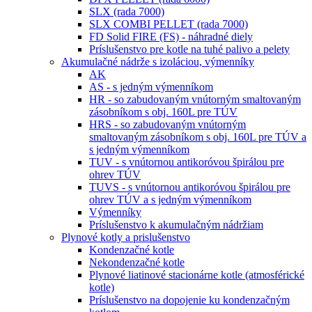
SLX (rada 7000)
SLX COMBI PELLET (rada 7000)
FD Solid FIRE (FS) - náhradné diely
Príslušenstvo pre kotle na tuhé palivo a pelety
Akumulačné nádrže s izoláciou, výmenníky
AK
AS - s jedným výmenníkom
HR - so zabudovaným vnútorným smaltovaným
zásobníkom s obj. 160L pre TÚV
HRS - so zabudovaným vnútorným
smaltovaným zásobníkom s obj. 160L pre TÚV a
s jedným výmenníkom
TUV - s vnútornou antikoróvou špirálou pre
ohrev TÚV
TUVS - s vnútornou antikoróvou špirálou pre
ohrev TÚV a s jedným výmenníkom
Výmenníky
Príslušenstvo k akumulačným nádržiam
Plynové kotly a prislušenstvo
Kondenzačné kotle
Nekondenzačné kotle
Plynové liatinové stacionárne kotle (atmosférické
kotle)
Príslušenstvo na dopojenie ku kondenzačným