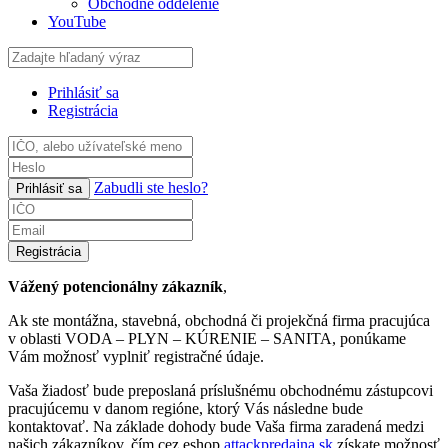
Obchodné oddelenie
YouTube
Prihlásiť sa
Registrácia
Zabudli ste heslo?
Prihlásiť sa
Registrácia
Vážený potencionálny zákazník
,
Ak ste montážna, stavebná, obchodná či projekčná firma pracujúca
v oblasti VODA – PLYN – KÚRENIE – SANITA, ponúkame
Vám možnosť vyplniť registračné údaje.
Vaša žiadosť bude preposlaná príslušnému obchodnému zástupcovi
pracujúcemu v danom regióne, ktorý Vás následne bude
kontaktovať. Na základe dohody bude Vaša firma zaradená medzi
našich zákazníkov, čím cez eshop
attackpredajna.sk
získate možnosť