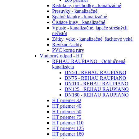
Redukcie, prechodky - kanalizačné
Presuvky - kanalizačné
Spätné klapky - kanalizačné
Čistiace kusy - kanalizačné
Vpuste - kanalizačné, lapače strešných
nečistôt
Zátky, veko - kanalizačné, šachtové veká
Revízne šachty
PVC korug rúry
Vnútorný odpad - HT
REHAU RAUPIANO - Odhlučnená
kanalizácia
DN50 - REHAU RAUPIANO
DN75 - REHAU RAUPIANO
DN110 - REHAU RAUPIANO
DN125 - REHAU RAUPIANO
DN160 - REHAU RAUPIANO
HT priemer 32
HT priemer 40
HT priemer 50
HT priemer 75
HT priemer 110
HT priemer 125
HT priemer 160