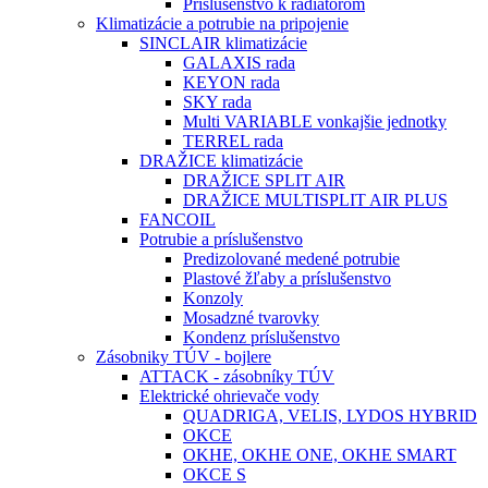
Príslušenstvo k radiátorom
Klimatizácie a potrubie na pripojenie
SINCLAIR klimatizácie
GALAXIS rada
KEYON rada
SKY rada
Multi VARIABLE vonkajšie jednotky
TERREL rada
DRAŽICE klimatizácie
DRAŽICE SPLIT AIR
DRAŽICE MULTISPLIT AIR PLUS
FANCOIL
Potrubie a príslušenstvo
Predizolované medené potrubie
Plastové žľaby a príslušenstvo
Konzoly
Mosadzné tvarovky
Kondenz príslušenstvo
Zásobniky TÚV - bojlere
ATTACK - zásobníky TÚV
Elektrické ohrievače vody
QUADRIGA, VELIS, LYDOS HYBRID
OKCE
OKHE, OKHE ONE, OKHE SMART
OKCE S