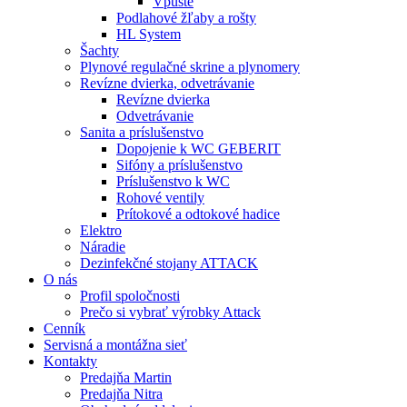
Vpuste
Podlahové žľaby a rošty
HL System
Šachty
Plynové regulačné skrine a plynomery
Revízne dvierka, odvetrávanie
Revízne dvierka
Odvetrávanie
Sanita a príslušenstvo
Dopojenie k WC GEBERIT
Sifóny a príslušenstvo
Príslušenstvo k WC
Rohové ventily
Prítokové a odtokové hadice
Elektro
Náradie
Dezinfekčné stojany ATTACK
O nás
Profil spoločnosti
Prečo si vybrať výrobky Attack
Cenník
Servisná a montážna sieť
Kontakty
Predajňa Martin
Predajňa Nitra