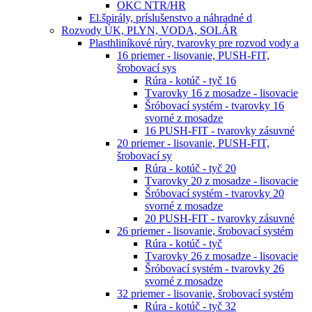
OKC NTR/HR
El.špirály, príslušenstvo a náhradné d
Rozvody ÚK, PLYN, VODA, SOLÁR
Plasthliníkové rúry, tvarovky pre rozvod vody a
16 priemer - lisovanie, PUSH-FIT,
šrobovací sys
Rúra - kotúč - tyč 16
Tvarovky 16 z mosadze - lisovacie
Šróbovací systém - tvarovky 16
svorné z mosadze
16 PUSH-FIT - tvarovky zásuvné
20 priemer - lisovanie, PUSH-FIT,
šrobovací sy
Rúra - kotúč - tyč 20
Tvarovky 20 z mosadze - lisovacie
Šróbovací systém - tvarovky 20
svorné z mosadze
20 PUSH-FIT - tvarovky zásuvné
26 priemer - lisovanie, šrobovací systém
Rúra - kotúč - tyč
Tvarovky 26 z mosadze - lisovacie
Šróbovací systém - tvarovky 26
svorné z mosadze
32 priemer - lisovanie, šrobovací systém
Rúra - kotúč - tyč 32