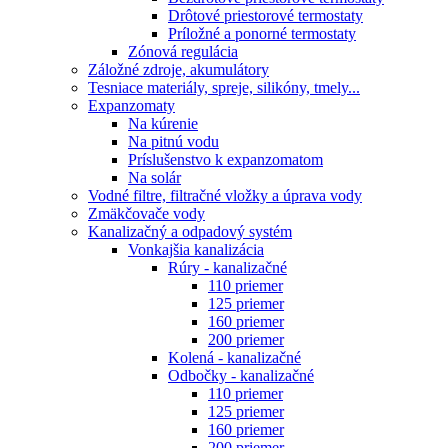
Drôtové priestorové termostaty
Príložné a ponorné termostaty
Zónová regulácia
Záložné zdroje, akumulátory
Tesniace materiály, spreje, silikóny, tmely...
Expanzomaty
Na kúrenie
Na pitnú vodu
Príslušenstvo k expanzomatom
Na solár
Vodné filtre, filtračné vložky a úprava vody
Zmäkčovače vody
Kanalizačný a odpadový systém
Vonkajšia kanalizácia
Rúry - kanalizačné
110 priemer
125 priemer
160 priemer
200 priemer
Kolená - kanalizačné
Odbočky - kanalizačné
110 priemer
125 priemer
160 priemer
200 priemer