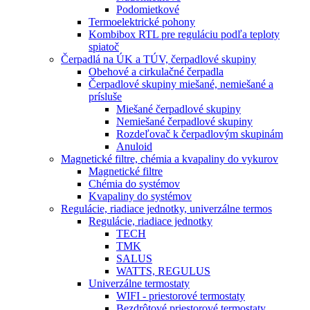
Podomietkové
Termoelektrické pohony
Kombibox RTL pre reguláciu podľa teploty
spiatoč
Čerpadlá na ÚK a TÚV, čerpadlové skupiny
Obehové a cirkulačné čerpadla
Čerpadlové skupiny miešané, nemiešané a
prísluše
Miešané čerpadlové skupiny
Nemiešané čerpadlové skupiny
Rozdeľovač k čerpadlovým skupinám
Anuloid
Magnetické filtre, chémia a kvapaliny do vykurov
Magnetické filtre
Chémia do systémov
Kvapaliny do systémov
Regulácie, riadiace jednotky, univerzálne termos
Regulácie, riadiace jednotky
TECH
TMK
SALUS
WATTS, REGULUS
Univerzálne termostaty
WIFI - priestorové termostaty
Bezdrôtové priestorové termostaty