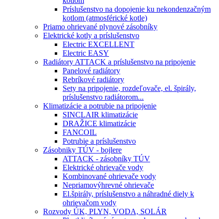
kotlom
Príslušenstvo na dopojenie ku nekondenzačným
kotlom (atmosférické kotle)
Priamo ohrievané plynové zásobníky
Elektrické kotly a príslušenstvo
Electric EXCELLENT
Electric EASY
Radiátory ATTACK a príslušenstvo na pripojenie
Panelové radiátory
Rebríkové radiátory
Sety na pripojenie, rozdeľovače, el. špirály,
príslušenstvo radiátorom...
Klimatizácie a potrubie na pripojenie
SINCLAIR klimatizácie
DRAŽICE klimatizácie
FANCOIL
Potrubie a príslušenstvo
Zásobniky TÚV - bojlere
ATTACK - zásobníky TÚV
Elektrické ohrievače vody
Kombinované ohrievače vody
Nepriamovýhrevné ohrievače
El.špirály, príslušenstvo a náhradné diely k
ohrievačom vody
Rozvody ÚK, PLYN, VODA, SOLÁR