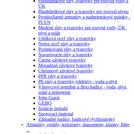
Plasthliníkové rúry, tvarovky pre rozvod vody a
ÚK
Plasthliníkové rúry a tvarovky pre rozvod plynu
Protipožiarné armatúry a nadprietokové poistky -
PLYN
Medené rúry a tvarovky pre rozvod vody, ÚK,
plyn a solár
Uhlíková oceľ rúry a tvarovky
Nerez oceľ rúry a tvarovky
Pozinkované rúry a tvarovky
Navarovacie rúry a tvarovky
Čierne závitové tvarovky
Mosadzné závitové tvarovky
Chrómové závitové tvarovky
PPR rúry a tvarovky
PE rúry a tvarovky (elektro) - voda a plyn
Vlnovcové potrubie a flexi hadice - voda, plyn,
solár a pripojenie
John Guest
GEBO
Izolácie potrubí
Spojovací material
Záhradné hadice, hadicové rýchlospojky
Armatúry, ventily, teplomery, manometre, klapky, filtre
...