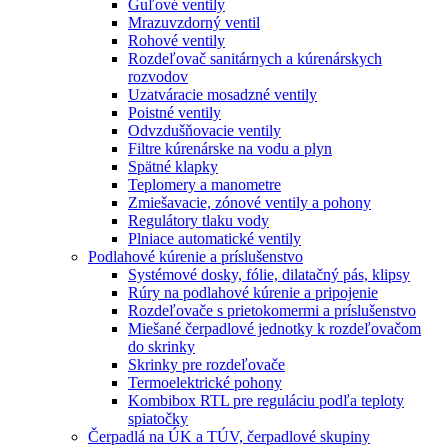
Guľové ventily
Mrazuvzdorný ventil
Rohové ventily
Rozdeľovač sanitárnych a kúrenárskych
rozvodov
Uzatváracie mosadzné ventily
Poistné ventily
Odvzdušňovacie ventily
Filtre kúrenárske na vodu a plyn
Spätné klapky
Teplomery a manometre
Zmiešavacie, zónové ventily a pohony
Regulátory tlaku vody
Plniace automatické ventily
Podlahové kúrenie a príslušenstvo
Systémové dosky, fólie, dilatačný pás, klipsy
Rúry na podlahové kúrenie a pripojenie
Rozdeľovače s prietokomermi a príslušenstvo
Miešané čerpadlové jednotky k rozdeľovačom
do skrinky
Skrinky pre rozdeľovače
Termoelektrické pohony
Kombibox RTL pre reguláciu podľa teploty
spiatočky
Čerpadlá na ÚK a TÚV, čerpadlové skupiny