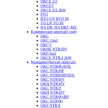
OKCE 2/2
OKCEV
OKCE S/2,2kW
PTO
BTO UP, BTO IN
TO UP, TO IN
HA DR, HA DRT, MX
Kombinované ohrievače vody
OKC
OKC 1/m2
OKCV
OKHE NTR/DV
OKF/1m2
OKCE NTR/2,2kW
Nepriamovýhrevné ohrievače
OKC NTR(R)/SOL
OKC NTR/HP
OKC NTRR/HP/SOL
OKC NTR/HV
OKH NTR/HV
OKC NTR/Z
OKH NTR/DV
OKC NTR(R)/BP
OKC NTR(R)
OKF NTR/S