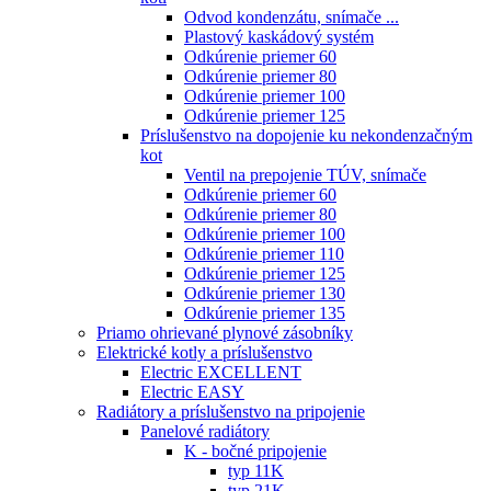
Odvod kondenzátu, snímače ...
Plastový kaskádový systém
Odkúrenie priemer 60
Odkúrenie priemer 80
Odkúrenie priemer 100
Odkúrenie priemer 125
Príslušenstvo na dopojenie ku nekondenzačným
kot
Ventil na prepojenie TÚV, snímače
Odkúrenie priemer 60
Odkúrenie priemer 80
Odkúrenie priemer 100
Odkúrenie priemer 110
Odkúrenie priemer 125
Odkúrenie priemer 130
Odkúrenie priemer 135
Priamo ohrievané plynové zásobníky
Elektrické kotly a príslušenstvo
Electric EXCELLENT
Electric EASY
Radiátory a príslušenstvo na pripojenie
Panelové radiátory
K - bočné pripojenie
typ 11K
typ 21K