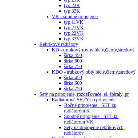
typ 22K
typ 33K
VK - spodné pripojenie
typ 11VK
typ 21VK
typ 22VK
typ 33VK
Rebríkové radiátory
KD - trubkový rovný biely,čierny,stredový
šírka 450
šírka 600
šírka 750
KDO - trubkový oblý biely,čierny,stredový
šírka 450
šírka 600
šírka 750
Sety na pripojenie, rozdeľovače, el. špirály, pr
Radiátorové SETY na pripojenie
Bočné pripojenie - SET ku
radiátorom K
Spodné pripojenie - SET ku
radiátorom VK
Sety na dopojenie rebríkových
radiátorov