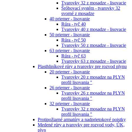
Tvarovky 32 z mosadze - lisovacie
Šróbovací systém - tvarovky 32
svorné z mosadze
40 priemer - lisovanie
Rúra - tyč 40
Tvarovky 40 z mosadze - lisovacie
50 priemer - lisovanie
Rúra - tyč 50
Tvarovky 50 z mosadze - lisovacie
63 priemer - lisovanie
Rúra - tyč 63
Tvarovky 63 z mosadze - lisovacie
Plasthliníkové rúry a tvarovky pre rozvod plynu
20 priemer - lisovanie
Tvarovky 20 z mosadze na PLYN
profil lisovania "
26 priemer - lisovanie
Tvarovky 26 z mosadze na PLYN
profil lisovania "
32 priemer - lisovanie
Tvarovky 32 z mosadze na PLYN
profil lisovania "
Protipožiarné armatúry a nadprietokové poistky
Medené rúry a tvarovky pre rozvod vody, ÚK,
plyn