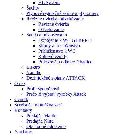
HL System
Šachty
Plynové regulačné skrine a plynomery
Revízne dvierka, odvetrávanie
Revízne dvierka
Odvetrávanie
Sanita a príslušenstvo
Dopojenie k WC GEBERIT
Sifóny a príslušenstvo
Príslušenstvo k WC
Rohové ventily
Prítokové a odtokové hadice
Elektro
Náradie
Dezinfekčné stojany ATTACK
O nás
Profil spoločnosti
Prečo si vybrať výrobky Attack
Cenník
Servisná a montážna sieť
Kontakty
Predajňa Martin
Predajňa Nitra
Obchodné oddelenie
YouTube