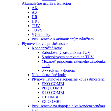
Akumulačné nádrže s izoláciou
AK
AS
HR
HRS
TUV
TUVS
Výmenníky
Príslušenstvo k akumulačným nádržiam
Plynové kotly a prislušenstvo
Kondenzačné kotle
Zabudovaný zásobník na TÚV
S prietokovým ohrevom na TÚV
Možnosť pripojenia externého zásobníka
na oh
S vysokým výkonom
Nekondenzačné kotle
Plynové liatinové stacionárne kotle (atmosféric
EKO COMBI
PLQ COMBI
KLQ COMBI
E COMBI
EZ COMBI
Príslušenstvo na dopojenie ku kondenzačnému
kotl