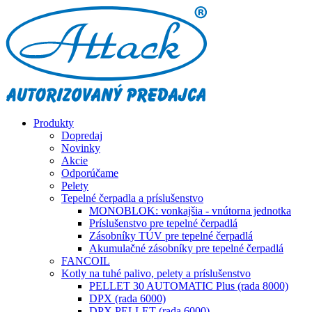
Produkty
Dopredaj
Novinky
Akcie
Odporúčame
Pelety
Tepelné čerpadla a príslušenstvo
MONOBLOK: vonkajšia - vnútorna jednotka
Príslušenstvo pre tepelné čerpadlá
Zásobníky TÚV pre tepelné čerpadlá
Akumulačné zásobníky pre tepelné čerpadlá
FANCOIL
Kotly na tuhé palivo, pelety a príslušenstvo
PELLET 30 AUTOMATIC Plus (rada 8000)
DPX (rada 6000)
DPX PELLET (rada 6000)