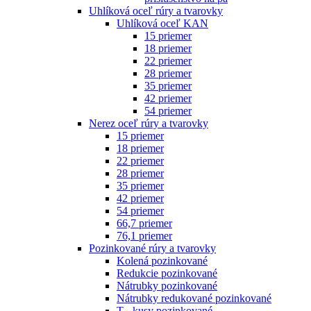
Uhlíková oceľ rúry a tvarovky
Uhlíková oceľ KAN
15 priemer
18 priemer
22 priemer
28 priemer
35 priemer
42 priemer
54 priemer
Nerez oceľ rúry a tvarovky
15 priemer
18 priemer
22 priemer
28 priemer
35 priemer
42 priemer
54 priemer
66,7 priemer
76,1 priemer
Pozinkované rúry a tvarovky
Kolená pozinkované
Redukcie pozinkované
Nátrubky pozinkované
Nátrubky redukované pozinkované
T - kusy pozinkované