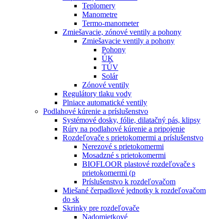
Teplomery
Manometre
Termo-manometer
Zmiešavacie, zónové ventily a pohony
Zmiešavacie ventily a pohony
Pohony
ÚK
TÚV
Solár
Zónové ventily
Regulátory tlaku vody
Plniace automatické ventily
Podlahové kúrenie a príslušenstvo
Systémové dosky, fólie, dilatačný pás, klipsy
Rúry na podlahové kúrenie a pripojenie
Rozdeľovače s prietokomermi a príslušenstvo
Nerezové s prietokomermi
Mosadzné s prietokomermi
BIOFLOOR plastové rozdeľovače s
prietokomermi (p
Príslušenstvo k rozdeľovačom
Miešané čerpadlové jednotky k rozdeľovačom
do sk
Skrinky pre rozdeľovače
Nadomietkové