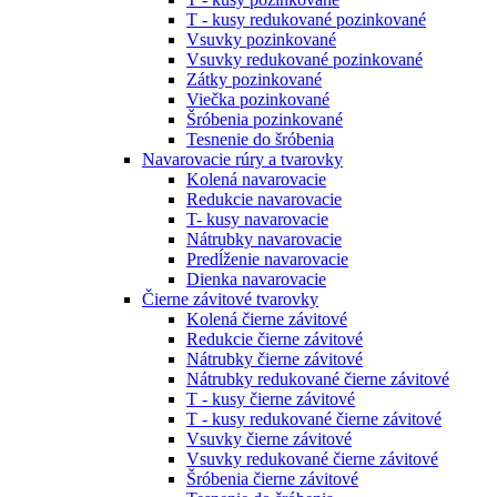
T - kusy redukované pozinkované
Vsuvky pozinkované
Vsuvky redukované pozinkované
Zátky pozinkované
Viečka pozinkované
Šróbenia pozinkované
Tesnenie do šróbenia
Navarovacie rúry a tvarovky
Kolená navarovacie
Redukcie navarovacie
T- kusy navarovacie
Nátrubky navarovacie
Predĺženie navarovacie
Dienka navarovacie
Čierne závitové tvarovky
Kolená čierne závitové
Redukcie čierne závitové
Nátrubky čierne závitové
Nátrubky redukované čierne závitové
T - kusy čierne závitové
T - kusy redukované čierne závitové
Vsuvky čierne závitové
Vsuvky redukované čierne závitové
Šróbenia čierne závitové