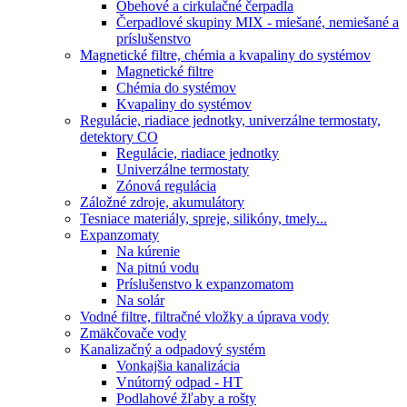
Obehové a cirkulačné čerpadla
Čerpadlové skupiny MIX - miešané, nemiešané a
príslušenstvo
Magnetické filtre, chémia a kvapaliny do systémov
Magnetické filtre
Chémia do systémov
Kvapaliny do systémov
Regulácie, riadiace jednotky, univerzálne termostaty,
detektory CO
Regulácie, riadiace jednotky
Univerzálne termostaty
Zónová regulácia
Záložné zdroje, akumulátory
Tesniace materiály, spreje, silikóny, tmely...
Expanzomaty
Na kúrenie
Na pitnú vodu
Príslušenstvo k expanzomatom
Na solár
Vodné filtre, filtračné vložky a úprava vody
Zmäkčovače vody
Kanalizačný a odpadový systém
Vonkajšia kanalizácia
Vnútorný odpad - HT
Podlahové žľaby a rošty