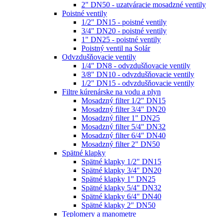
2" DN50 - uzatváracie mosadzné ventily
Poistné ventily
1/2" DN15 - poistné ventily
3/4" DN20 - poistné ventily
1" DN25 - poistné ventily
Poistný ventil na Solár
Odvzdušňovacie ventily
1/4" DN8 - odvzdušňovacie ventily
3/8" DN10 - odvzdušňovacie ventily
1/2" DN15 - odvzdušňovacie ventily
Filtre kúrenárske na vodu a plyn
Mosadzný filter 1/2" DN15
Mosadzný filter 3/4" DN20
Mosadzný filter 1" DN25
Mosadzný filter 5/4" DN32
Mosadzný filter 6/4" DN40
Mosadzný filter 2" DN50
Spätné klapky
Spätné klapky 1/2" DN15
Spätné klapky 3/4" DN20
Spätné klapky 1" DN25
Spätné klapky 5/4" DN32
Spätné klapky 6/4" DN40
Spätné klapky 2" DN50
Teplomery a manometre