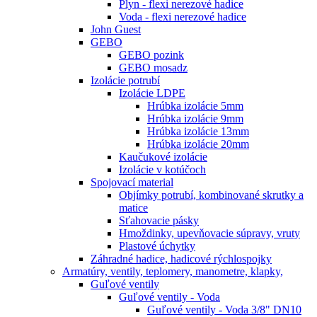
Plyn - flexi nerezové hadice
Voda - flexi nerezové hadice
John Guest
GEBO
GEBO pozink
GEBO mosadz
Izolácie potrubí
Izolácie LDPE
Hrúbka izolácie 5mm
Hrúbka izolácie 9mm
Hrúbka izolácie 13mm
Hrúbka izolácie 20mm
Kaučukové izolácie
Izolácie v kotúčoch
Spojovací material
Objímky potrubí, kombinované skrutky a
matice
Sťahovacie pásky
Hmoždinky, upevňovacie súpravy, vruty
Plastové úchytky
Záhradné hadice, hadicové rýchlospojky
Armatúry, ventily, teplomery, manometre, klapky,
Guľové ventily
Guľové ventily - Voda
Guľové ventily - Voda 3/8" DN10