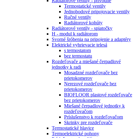
Radiátorové ventily - prívodné
Termostatické ventily
Jednobodové pripojovacie ventily
Ručné ventily
Radiátorové kohúty
Radiátorové ventily - spiatočky
H - modul k radiátorom
Svorné šróbenia na pripojenie a adaptéry
Elektrické vyhrievacie telesá
s termostatom
bez termostatu
Rozdeľovače a miešané čerpadlové
jednotky k radi
Mosadzné rozdeľovače bez
prietokomerov
Nerezové rozdeľovače bez
prietokomerov
BIOFLOOR plastové rozdeľovače
bez prietokomerov
Miešané čerpadlové jednotky k
rozdeľovačom
Príslušenstvo k rozdeľovačom
Skrinky pre rozdeľovače
Termostatické hlavice
Termoelektrické pohony