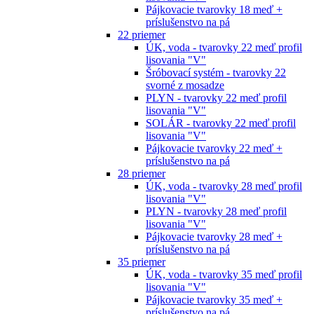
Pájkovacie tvarovky 18 meď +
príslušenstvo na pá
22 priemer
ÚK, voda - tvarovky 22 meď profil
lisovania "V"
Šróbovací systém - tvarovky 22
svorné z mosadze
PLYN - tvarovky 22 meď profil
lisovania "V"
SOLÁR - tvarovky 22 meď profil
lisovania "V"
Pájkovacie tvarovky 22 meď +
príslušenstvo na pá
28 priemer
ÚK, voda - tvarovky 28 meď profil
lisovania "V"
PLYN - tvarovky 28 meď profil
lisovania "V"
Pájkovacie tvarovky 28 meď +
príslušenstvo na pá
35 priemer
ÚK, voda - tvarovky 35 meď profil
lisovania "V"
Pájkovacie tvarovky 35 meď +
príslušenstvo na pá