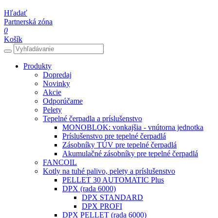
Hľadať
Partnerská zóna
0
Košík
Produkty
Dopredaj
Novinky
Akcie
Odporúčame
Pelety
Tepelné čerpadla a príslušenstvo
MONOBLOK: vonkajšia - vnútorna jednotka
Príslušenstvo pre tepelné čerpadlá
Zásobníky TÚV pre tepelné čerpadlá
Akumulačné zásobníky pre tepelné čerpadlá
FANCOIL
Kotly na tuhé palivo, pelety a príslušenstvo
PELLET 30 AUTOMATIC Plus
DPX (rada 6000)
DPX STANDARD
DPX PROFI
DPX PELLET (rada 6000)