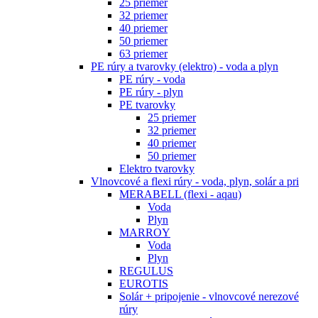
25 priemer
32 priemer
40 priemer
50 priemer
63 priemer
PE rúry a tvarovky (elektro) - voda a plyn
PE rúry - voda
PE rúry - plyn
PE tvarovky
25 priemer
32 priemer
40 priemer
50 priemer
Elektro tvarovky
Vlnovcové a flexi rúry - voda, plyn, solár a pri
MERABELL (flexi - aqau)
Voda
Plyn
MARROY
Voda
Plyn
REGULUS
EUROTIS
Solár + pripojenie - vlnovcové nerezové
rúry