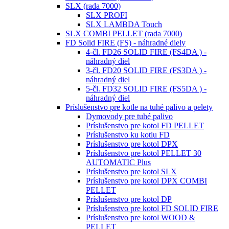
SLX (rada 7000)
SLX PROFI
SLX LAMBDA Touch
SLX COMBI PELLET (rada 7000)
FD Solid FIRE (FS) - náhradné diely
4-čl. FD26 SOLID FIRE (FS4DA ) -
náhradný diel
3-čl. FD20 SOLID FIRE (FS3DA ) -
náhradný diel
5-čl. FD32 SOLID FIRE (FS5DA ) -
náhradný diel
Príslušenstvo pre kotle na tuhé palivo a pelety
Dymovody pre tuhé palivo
Príslušenstvo pre kotol FD PELLET
Príslušenstvo ku kotlu FD
Príslušenstvo pre kotol DPX
Príslušenstvo pre kotol PELLET 30
AUTOMATIC Plus
Príslušenstvo pre kotol SLX
Príslušenstvo pre kotol DPX COMBI
PELLET
Príslušenstvo pre kotol DP
Príslušenstvo pre kotol FD SOLID FIRE
Príslušenstvo pre kotol WOOD &
PELLET