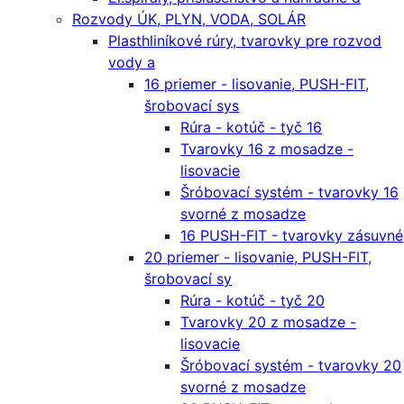
Rozvody ÚK, PLYN, VODA, SOLÁR
Plasthliníkové rúry, tvarovky pre rozvod
vody a
16 priemer - lisovanie, PUSH-FIT,
šrobovací sys
Rúra - kotúč - tyč 16
Tvarovky 16 z mosadze -
lisovacie
Šróbovací systém - tvarovky 16
svorné z mosadze
16 PUSH-FIT - tvarovky zásuvné
20 priemer - lisovanie, PUSH-FIT,
šrobovací sy
Rúra - kotúč - tyč 20
Tvarovky 20 z mosadze -
lisovacie
Šróbovací systém - tvarovky 20
svorné z mosadze