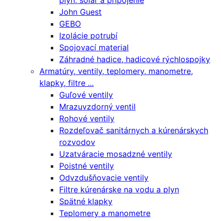
plyn, solár a pripojenie
John Guest
GEBO
Izolácie potrubí
Spojovací material
Záhradné hadice, hadicové rýchlospojky
Armatúry, ventily, teplomery, manometre,
klapky, filtre ...
Guľové ventily
Mrazuvzdorný ventil
Rohové ventily
Rozdeľovač sanitárnych a kúrenárskych
rozvodov
Uzatváracie mosadzné ventily
Poistné ventily
Odvzdušňovacie ventily
Filtre kúrenárske na vodu a plyn
Spätné klapky
Teplomery a manometre