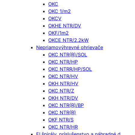
OKC
OKC 1/m2
OKCV
OKHE NTR/DV
OKF/1m2
OKCE NTR/2,2kW
Nepriamovýhrevné ohrievače
OKC NTR(R)/SOL
OKC NTR/HP
OKC NTRR/HP/SOL
OKC NTR/HV
OKH NTR/HV
OKC NTR/Z
OKH NTR/DV
OKC NTR(R)/BP
OKC NTR(R)
OKF NTR/S
OKC NTR/HR
El.špirály, príslušenstvo a náhradné d