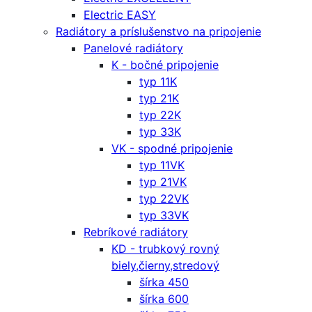
Electric EASY
Radiátory a príslušenstvo na pripojenie
Panelové radiátory
K - bočné pripojenie
typ 11K
typ 21K
typ 22K
typ 33K
VK - spodné pripojenie
typ 11VK
typ 21VK
typ 22VK
typ 33VK
Rebríkové radiátory
KD - trubkový rovný
biely,čierny,stredový
šírka 450
šírka 600