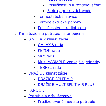
Príslušenstvo k rozdeľovačom
Skrinky pre rozdeľovače
Termostatické hlavice
Termoelektrické pohony
Príslušenstvo k radiátorom
Klimatizácie a potrubie na pripojenie
SINCLAIR klimatizácie
GALAXIS rada
KEYON rada
SKY rada
Multi VARIABLE vonkajšie jednotky
TERREL rada
DRAŽICE klimatizácie
DRAŽICE SPLIT AIR
DRAŽICE MULTISPLIT AIR PLUS
FANCOIL
Potrubie a príslušenstvo
Predizolované medené potrubie