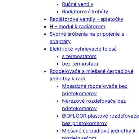
Ručné ventily
Radiátorové kohúty
Radiátorové ventily - spiatočky
H - modul k radiátorom
Svorné šróbenia na pripojenie a
adaptéry
Elektrické vyhrievacie telesá
s termostatom
bez termostatu
Rozdeľovače a miešané čerpadlové
jednotky k radi
Mosadzné rozdeľovače bez
prietokomerov
Nerezové rozdeľovače bez
prietokomerov
BIOFLOOR plastové rozdeľovače
bez prietokomerov
Miešané čerpadlové jednotky k
rozdeľovačom