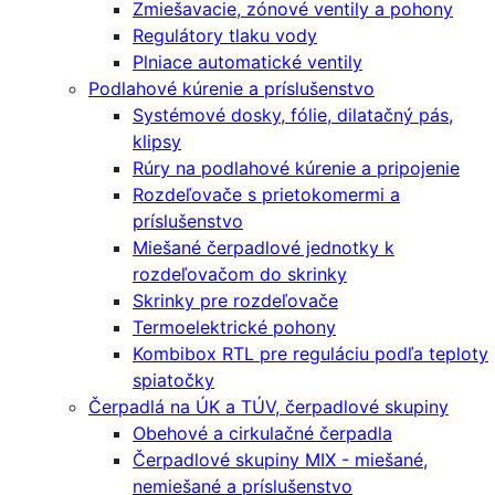
Zmiešavacie, zónové ventily a pohony
Regulátory tlaku vody
Plniace automatické ventily
Podlahové kúrenie a príslušenstvo
Systémové dosky, fólie, dilatačný pás,
klipsy
Rúry na podlahové kúrenie a pripojenie
Rozdeľovače s prietokomermi a
príslušenstvo
Miešané čerpadlové jednotky k
rozdeľovačom do skrinky
Skrinky pre rozdeľovače
Termoelektrické pohony
Kombibox RTL pre reguláciu podľa teploty
spiatočky
Čerpadlá na ÚK a TÚV, čerpadlové skupiny
Obehové a cirkulačné čerpadla
Čerpadlové skupiny MIX - miešané,
nemiešané a príslušenstvo