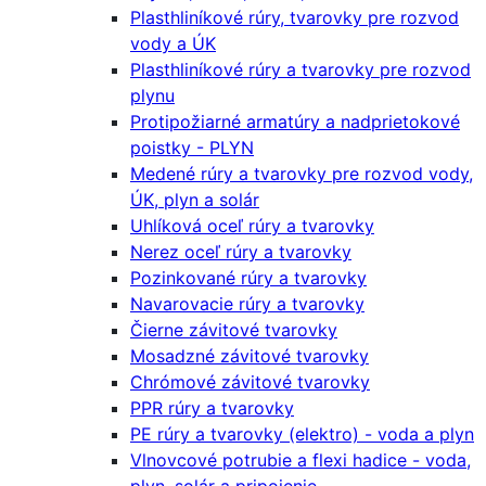
Plasthliníkové rúry, tvarovky pre rozvod
vody a ÚK
Plasthliníkové rúry a tvarovky pre rozvod
plynu
Protipožiarné armatúry a nadprietokové
poistky - PLYN
Medené rúry a tvarovky pre rozvod vody,
ÚK, plyn a solár
Uhlíková oceľ rúry a tvarovky
Nerez oceľ rúry a tvarovky
Pozinkované rúry a tvarovky
Navarovacie rúry a tvarovky
Čierne závitové tvarovky
Mosadzné závitové tvarovky
Chrómové závitové tvarovky
PPR rúry a tvarovky
PE rúry a tvarovky (elektro) - voda a plyn
Vlnovcové potrubie a flexi hadice - voda,