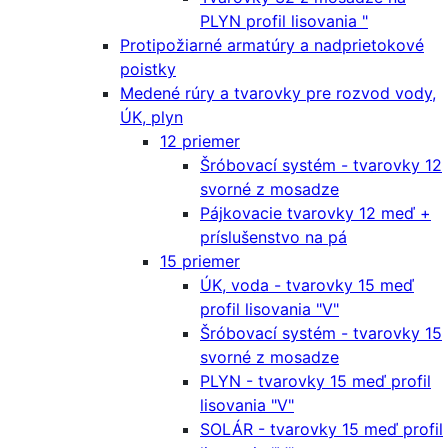
PLYN profil lisovania "
Protipožiarné armatúry a nadprietokové
poistky
Medené rúry a tvarovky pre rozvod vody,
ÚK, plyn
12 priemer
Šróbovací systém - tvarovky 12
svorné z mosadze
Pájkovacie tvarovky 12 meď +
príslušenstvo na pá
15 priemer
ÚK, voda - tvarovky 15 meď
profil lisovania "V"
Šróbovací systém - tvarovky 15
svorné z mosadze
PLYN - tvarovky 15 meď profil
lisovania "V"
SOLÁR - tvarovky 15 meď profil