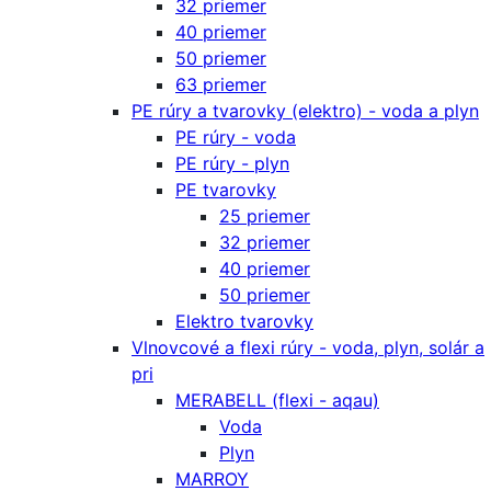
32 priemer
40 priemer
50 priemer
63 priemer
PE rúry a tvarovky (elektro) - voda a plyn
PE rúry - voda
PE rúry - plyn
PE tvarovky
25 priemer
32 priemer
40 priemer
50 priemer
Elektro tvarovky
Vlnovcové a flexi rúry - voda, plyn, solár a
pri
MERABELL (flexi - aqau)
Voda
Plyn
MARROY