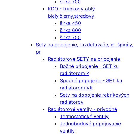
šírka 750
KDO - trubkový oblý
biely,čierny,stredový
šírka 450
šírka 600
šírka 750
Sety na pripojenie, rozdeľovače, el. špirály,
pr
Radiátorové SETY na pripojenie
Bočné pripojenie - SET ku
radiátorom K
Spodné pripojenie - SET ku
radiátorom VK
Sety na dopojenie rebríkových
radiátorov
Radiátorové ventily - prívodné
Termostatické ventily
Jednobodové pripojovacie
ventily