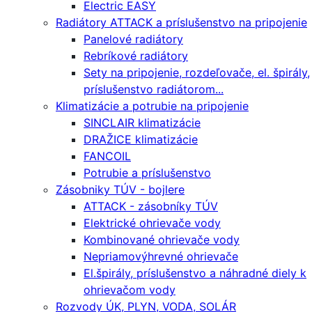
Electric EASY
Radiátory ATTACK a príslušenstvo na pripojenie
Panelové radiátory
Rebríkové radiátory
Sety na pripojenie, rozdeľovače, el. špirály,
príslušenstvo radiátorom...
Klimatizácie a potrubie na pripojenie
SINCLAIR klimatizácie
DRAŽICE klimatizácie
FANCOIL
Potrubie a príslušenstvo
Zásobniky TÚV - bojlere
ATTACK - zásobníky TÚV
Elektrické ohrievače vody
Kombinované ohrievače vody
Nepriamovýhrevné ohrievače
El.špirály, príslušenstvo a náhradné diely k
ohrievačom vody
Rozvody ÚK, PLYN, VODA, SOLÁR