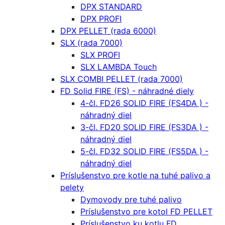
DPX STANDARD
DPX PROFI
DPX PELLET (rada 6000)
SLX (rada 7000)
SLX PROFI
SLX LAMBDA Touch
SLX COMBI PELLET (rada 7000)
FD Solid FIRE (FS) - náhradné diely
4-čl. FD26 SOLID FIRE (FS4DA ) -
náhradný diel
3-čl. FD20 SOLID FIRE (FS3DA ) -
náhradný diel
5-čl. FD32 SOLID FIRE (FS5DA ) -
náhradný diel
Príslušenstvo pre kotle na tuhé palivo a
pelety
Dymovody pre tuhé palivo
Príslušenstvo pre kotol FD PELLET
Príslušenstvo ku kotlu FD