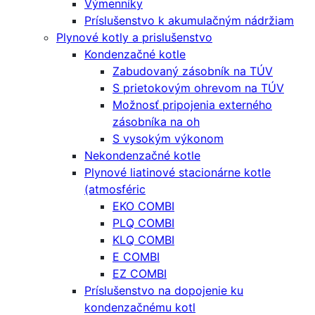
Výmenníky
Príslušenstvo k akumulačným nádržiam
Plynové kotly a prislušenstvo
Kondenzačné kotle
Zabudovaný zásobník na TÚV
S prietokovým ohrevom na TÚV
Možnosť pripojenia externého
zásobníka na oh
S vysokým výkonom
Nekondenzačné kotle
Plynové liatinové stacionárne kotle
(atmosféric
EKO COMBI
PLQ COMBI
KLQ COMBI
E COMBI
EZ COMBI
Príslušenstvo na dopojenie ku
kondenzačnému kotl