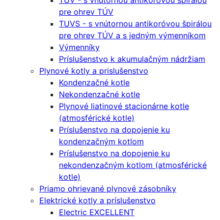
TUV - s vnútornou antikoróvou špirálou
pre ohrev TÚV
TUVS - s vnútornou antikoróvou špirálou
pre ohrev TÚV a s jedným výmenníkom
Výmenníky
Príslušenstvo k akumulačným nádržiam
Plynové kotly a prislušenstvo
Kondenzačné kotle
Nekondenzačné kotle
Plynové liatinové stacionárne kotle
(atmosférické kotle)
Príslušenstvo na dopojenie ku
kondenzačným kotlom
Príslušenstvo na dopojenie ku
nekondenzačným kotlom (atmosférické
kotle)
Priamo ohrievané plynové zásobníky
Elektrické kotly a príslušenstvo
Electric EXCELLENT