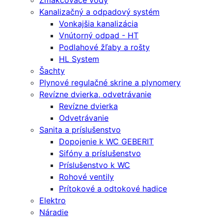
Zmäkčovače vody
Kanalizačný a odpadový systém
Vonkajšia kanalizácia
Vnútorný odpad - HT
Podlahové žľaby a rošty
HL System
Šachty
Plynové regulačné skrine a plynomery
Revízne dvierka, odvetrávanie
Revízne dvierka
Odvetrávanie
Sanita a príslušenstvo
Dopojenie k WC GEBERIT
Sifóny a príslušenstvo
Príslušenstvo k WC
Rohové ventily
Prítokové a odtokové hadice
Elektro
Náradie