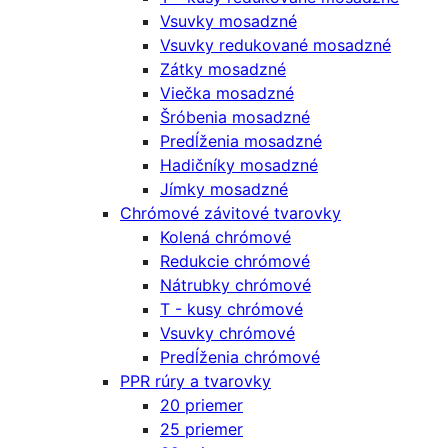
Vsuvky mosadzné
Vsuvky redukované mosadzné
Zátky mosadzné
Viečka mosadzné
Šróbenia mosadzné
Predĺženia mosadzné
Hadičníky mosadzné
Jímky mosadzné
Chrómové závitové tvarovky
Kolená chrómové
Redukcie chrómové
Nátrubky chrómové
T - kusy chrómové
Vsuvky chrómové
Predĺženia chrómové
PPR rúry a tvarovky
20 priemer
25 priemer