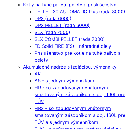
Kotly na tuhé palivo, pelety a príslušenstvo
PELLET 30 AUTOMATIC Plus (rada 8000)
DPX (rada 6000)
DPX PELLET (rada 6000)
SLX (rada 7000)
SLX COMBI PELLET (rada 7000)
FD Solid FIRE (FS) - náhradné diely
Príslušenstvo pre kotle na tuhé palivo a
pelety
Akumulačné nádrže s izoláciou, výmenníky
AK
AS - s jedným výmenníkom
HR - so zabudovaným vnútorným
smaltovaným zásobníkom s obj. 160L pre
TÚV
HRS - so zabudovaným vnútorným
smaltovaným zásobníkom s obj. 160L pre
TÚV a s jedným výmenníkom